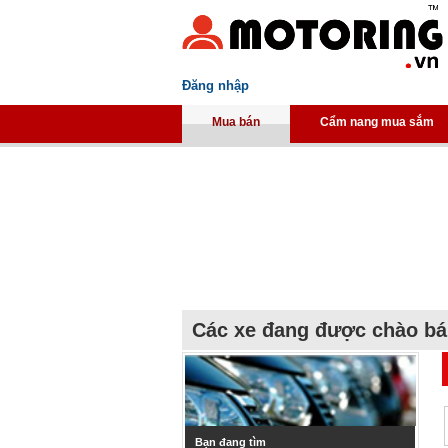
Đăng nhập
Mua bán
Cẩm nang mua sắm
Các xe đang được chào b
Bạn đang tìm