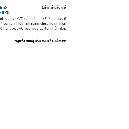
6m2 -
Liên hệ báo giá
2020
el; số tay (M/T) dẫn động 4x2. Xe tải jac 6
 với rất nhiều tính năng chưa hoàn thiện
20 hãng xe JAC tiếp tục thay đổi nhằm đáp
Người dùng bán
tại
Hồ Chí Minh