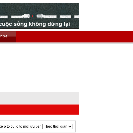
án xe
xe ô tô cũ, ô tô mới ưu tiên