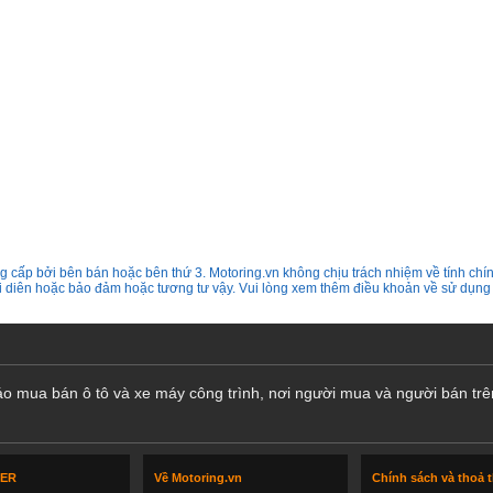
 cấp bởi bên bán hoặc bên thứ 3. Motoring.vn không chịu trách nhiệm về tính chín
ại diên hoặc bảo đảm hoặc tương tư vậy. Vui lòng xem thêm điều khoản về sử dụng
cáo mua bán ô tô và xe máy công trình, nơi người mua và người bán trê
LER
Về Motoring.vn
Chính sách và thoả 