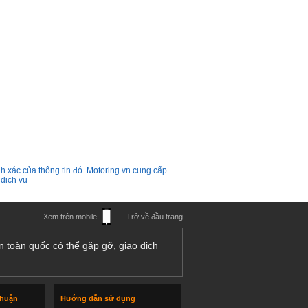
h xác của thông tin đó. Motoring.vn cung cấp
 dịch vụ
Xem trên mobile
Trở về đầu trang
n toàn quốc có thể gặp gỡ, giao dịch
thuận
Hướng dẫn sử dụng