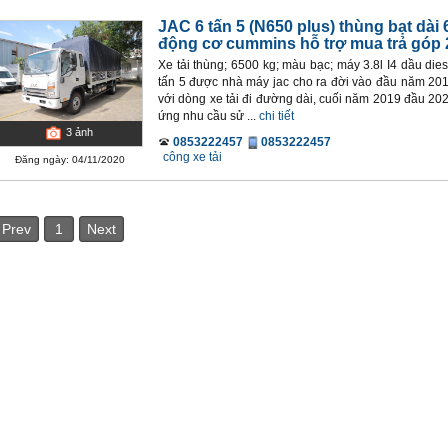
JAC 6 tấn 5 (N650 plus) thùng bạt dài 
động cơ cummins hỗ trợ mua trả góp 
Xe tải thùng; 6500 kg; màu bạc; máy 3.8l I4 dầu dies
tấn 5 được nhà máy jac cho ra đời vào đầu năm 2017
với dòng xe tải đi đường dài, cuối năm 2019 đầu 20
ứng nhu cầu sử ...
chi tiết
3
ảnh
0853222457
0853222457
công xe tải
Đăng ngày: 04/11/2020
Prev
1
Next