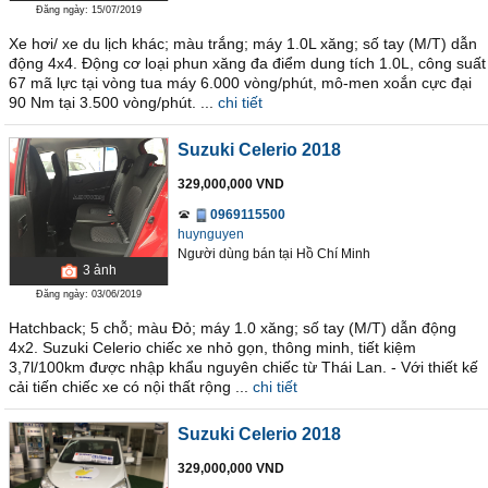
Đăng ngày: 15/07/2019
Xe hơi/ xe du lịch khác; màu trắng; máy 1.0L xăng; số tay (M/T) dẫn
động 4x4. Động cơ loại phun xăng đa điểm dung tích 1.0L, công suất
67 mã lực tại vòng tua máy 6.000 vòng/phút, mô-men xoắn cực đại
90 Nm tại 3.500 vòng/phút. ...
chi tiết
Suzuki Celerio 2018
329,000,000 VND
0969115500
huynguyen
Người dùng bán
tại
Hồ Chí Minh
3
ảnh
Đăng ngày: 03/06/2019
Hatchback; 5 chỗ; màu Đỏ; máy 1.0 xăng; số tay (M/T) dẫn động
4x2. Suzuki Celerio chiếc xe nhỏ gọn, thông minh, tiết kiệm
3,7l/100km được nhập khẩu nguyên chiếc từ Thái Lan. - Với thiết kế
cải tiến chiếc xe có nội thất rộng ...
chi tiết
Suzuki Celerio 2018
329,000,000 VND