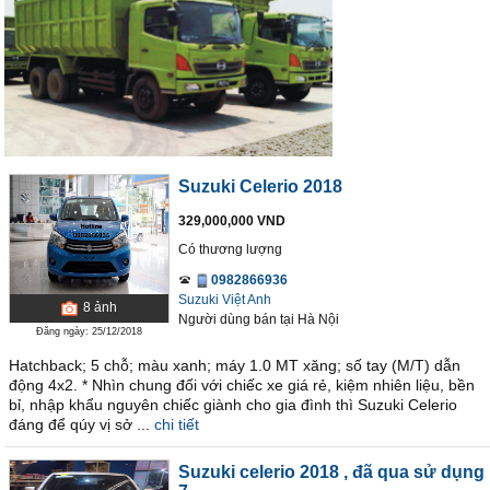
Suzuki Celerio 2018
329,000,000 VND
Có thương lượng
0982866936
Suzuki Việt Anh
8
ảnh
Người dùng bán
tại
Hà Nội
Đăng ngày: 25/12/2018
Hatchback; 5 chỗ; màu xanh; máy 1.0 MT xăng; số tay (M/T) dẫn
động 4x2. * Nhìn chung đối với chiếc xe giá rẻ, kiệm nhiên liệu, bền
bỉ, nhập khẩu nguyên chiếc giành cho gia đình thì Suzuki Celerio
đáng để qúy vị sở ...
chi tiết
Suzuki celerio 2018
, đã qua sử dụng