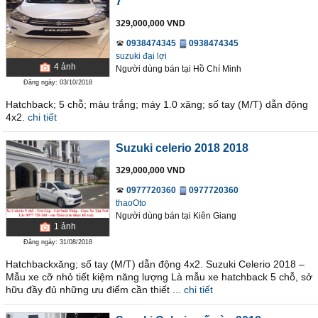
7
329,000,000 VND
0938474345
0938474345
suzuki đại lợi
4
ảnh
Người dùng bán
tại
Hồ Chí Minh
Đăng ngày: 03/10/2018
Hatchback; 5 chỗ; màu trắng; máy 1.0 xăng; số tay (M/T) dẫn động
4x2.
chi tiết
Suzuki celerio 2018 2018
329,000,000 VND
0977720360
0977720360
thaoOto
Người dùng bán
tại
Kiên Giang
1
ảnh
Đăng ngày: 31/08/2018
Hatchbackxăng; số tay (M/T) dẫn động 4x2. Suzuki Celerio 2018 –
Mẫu xe cỡ nhỏ tiết kiệm năng lượng Là mẫu xe hatchback 5 chỗ, sở
hữu đầy đủ những ưu điểm cần thiết ...
chi tiết