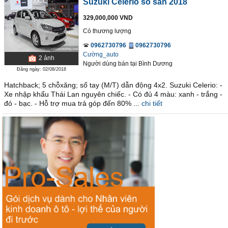
Suzuki Celerio số sàn 2018
329,000,000 VND
Có thương lượng
0962730796
0962730796
Cường_auto
2
ảnh
Người dùng bán
tại
Bình Dương
Đăng ngày: 02/08/2018
Hatchback; 5 chỗxăng; số tay (M/T) dẫn động 4x2. Suzuki Celerio: -
Xe nhập khẩu Thái Lan nguyên chiếc. - Có đủ 4 màu: xanh - trắng -
đỏ - bạc. - Hỗ trợ mua trả góp đến 80% ...
chi tiết