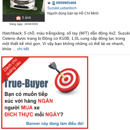
0909905466
SuzukiLuybanbich
Người dùng bán
tại
Hồ Chí Minh
5
ảnh
Đăng ngày: 24/04/2019
Hatchback; 5 chỗ; màu trắngxăng; số tay (M/T) dẫn động 4x2. Suzuki
Celerio được trang bị Động cơ K10B, 1,0L cung cấp động lực trong
một thiết kế nhỏ gọn, Vì vậy bạn không những có thể lái xe nhanh,
khỏe ...
chi tiết