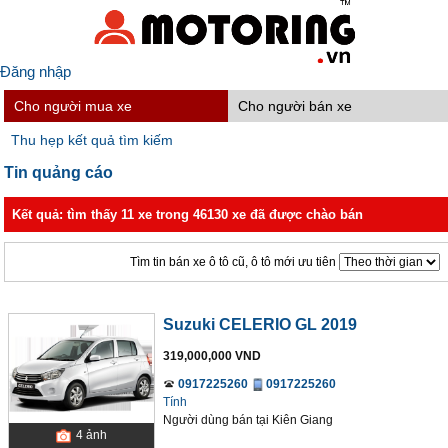
Đăng nhập
Cho người mua xe
Cho người bán xe
Thu hẹp kết quả tìm kiếm
Tin quảng cáo
Kết quả: tìm thấy 11 xe trong 46130 xe đã được chào bán
Tìm tin bán xe ô tô cũ, ô tô mới ưu tiên
Suzuki CELERIO GL 2019
319,000,000 VND
0917225260
0917225260
Tính
Người dùng bán
tại
Kiên Giang
4
ảnh