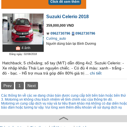
Suzuki Celerio 2018
359,000,000 VND
0962730796
0962730796
Cường_auto
Người dùng bán
tại
Bình Dương
4
ảnh
Đăng ngày: 02/08/2018
Hatchback; 5 chỗxăng; số tay (M/T) dẫn động 4x2. Suzuki Celerio: -
Xe nhập khẩu Thái Lan nguyên chiếc. - Có đủ 4 màu: xanh - trắng -
đỏ - bạc. - Hỗ trợ mua trả góp đến 80% giá trị ...
chi tiết
Prev
1
Next
Các thông tin về các xe đang chào bán được cung cấp bởi bên bán hoặc bên thứ
3. Motoring.vn không chịu trách nhiệm về tính chính xác của thông tin đó.
Motoring.vn cung cấp dịch vụ này và tư liệu tham khảo mà không có đại diên hoặ
bảo đảm hoặc tương tư vậy. Vui lòng xem thêm điều khoản về sử dụng dịch vụ