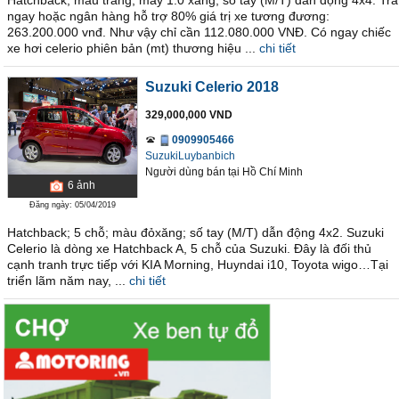
Hatchback; màu trắng; máy 1.0 xăng; số tay (M/T) dẫn động 4x4. Trả
ngay hoặc ngân hàng hỗ trợ 80% giá trị xe tương đương:
263.200.000 vnđ. Như vậy chỉ cần 112.080.000 VNĐ. Có ngay chiếc
xe hơi celerio phiên bản (mt) thương hiệu ...
chi tiết
Suzuki Celerio 2018
329,000,000 VND
0909905466
SuzukiLuybanbich
Người dùng bán
tại
Hồ Chí Minh
6
ảnh
Đăng ngày: 05/04/2019
Hatchback; 5 chỗ; màu đỏxăng; số tay (M/T) dẫn động 4x2. Suzuki
Celerio là dòng xe Hatchback A, 5 chỗ của Suzuki. Đây là đối thủ
cạnh tranh trực tiếp với KIA Morning, Huyndai i10, Toyota wigo…Tại
triển lãm năm nay, ...
chi tiết