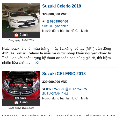
Suzuki Celerio 2018
329,000,000 VND
0909905466
SuzukiLuybanbich
Người dùng bán
tại
Hồ Chí Minh
6
ảnh
Đăng ngày: 24/04/2019
Hatchback; 5 chỗ; màu trắng; máy 1L xăng; số tay (M/T) dẫn động
4x2. Xe Suzuki Celerio là mẫu xe được nhập khẩu nguyên chiếc từ
Thái Lan với chất lượng kỹ thuật an toàn cao cùng giá rẻ, tiết kiệm
nhiên liệu chỉ ...
chi tiết
Suzuki CELERIO 2018
329,000,000 VND
0972757025
0972757025
SUZUKI TÂN PHÚ
Người dùng bán
tại
Hồ Chí Minh
1
ảnh
Đăng ngày: 15/04/2019