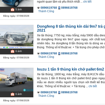
người quan tâm và yêu thích nhất ...
chi tiết
0896619768
0896619768
5
ảnh
Thành Công
Đăng ngày: 07/08/2026
Dongfeng 8 tấn thùng kín dài 9m7 trả
2021
Xe tải thùng; 7750 kg; màu trắng; máy 5900 dầu dies
tải dongfeng thùng kín 9m7 giao ngay, với chất lượ
nhiên liệu. Xe dongfeng 8 tấn thùng kín là dòng x
thùng. Thông số kĩ thuật xe: + Tải trọng cho phép chở:
6
ảnh
0896619768
0896619768
Thành Công
Đăng ngày: 07/08/2026
Isuzu 1 tấn 9 thùng kín chở pallet 6m2
Xe tải thùng; 1800 kg; màu trắng; máy BJ41CN dầu d
tải isuzu 1 tấn 8 thùng kín chở pallet 6m2 giao ngay
mẫu xe được nhiều người lựa chọn với thiết kế thù
khác. Thông số kĩ thuật xe: + Tải trọng ...
chi tiết
0896619768
0896619768
6
ảnh
Thành Công
Đăng ngày: 07/08/2026