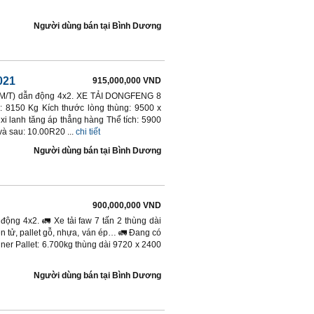
Người dùng bán
tại
Bình Dương
021
915,000,000 VND
y (M/T) dẫn động 4x2. XE TẢI DONGFENG 8
8150 Kg Kích thước lòng thùng: 9500 x
i lanh tăng áp thẳng hàng Thể tích: 5900
à sau: 10.00R20 ...
chi tiết
Người dùng bán
tại
Bình Dương
900,000,000 VND
 động 4x2. 🚛 Xe tải faw 7 tấn 2 thùng dài
ện tử, pallet gỗ, nhựa, ván ép… 🚛 Đang có
ner Pallet: 6.700kg thùng dài 9720 x 2400
Người dùng bán
tại
Bình Dương