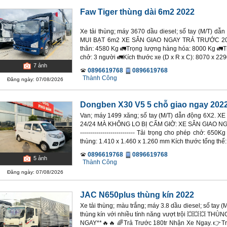
Faw Tiger thùng dài 6m2 2022
Xe tải thùng; máy 3670 dầu diesel; số tay (M/T) 
MUI BẠT 6m2 XE SẴN GIAO NGAY TRẢ TRƯỚC 200
thân: 4580 Kg 🚛Trọng lượng hàng hóa: 8000 Kg 🚛T
chở: 3 người 🚛Kích thước xe (D x R x C): 8070 x 229
7
ảnh
0896619768
0896619768
Thành Công
Đăng ngày: 07/08/2026
Dongben X30 V5 5 chỗ giao ngay 202
Van; máy 1499 xăng; số tay (M/T) dẫn động 6X2
24/24 MÀ KHÔNG LO BỊ CẤM GIỜ: XE SẴN GIAO NGAY
--------------------------- Tải trọng cho phép chở: 65
thùng: 1.410 x 1.460 x 1.260 mm Kích thước tổng thể: 
0896619768
0896619768
5
ảnh
Thành Công
Đăng ngày: 07/08/2026
JAC N650plus thùng kín 2022
Xe tải thùng; màu trắng; máy 3.8 dầu diesel; số tay 
thùng kín với nhiều tính năng vượt trội 💥💥💥 TH
NGAY**🔥🔥 🌈Trả Trước 180tr Nhận Xe Ngay. 👉Tra