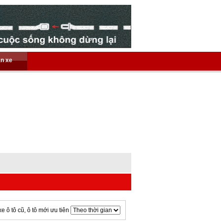
án xe
xe ô tô cũ, ô tô mới ưu tiên