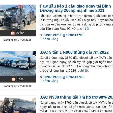
Faw đầu kéo 1 cầu giao ngay tại Bình
Dương máy 260hp mạnh mẽ 2021
Đầu kéo; 31885 kg; màu Đen; máy 6600 dầu diesel; s
là thương hiệu xe đầu kéo số 1 hiện nay được nhiều
bật của xe đầu kéo faw 1 cầu là động cơ phun xăng t
của Tập đoàn Faw. Đối với ...
chi tiết
10
ảnh
0896619768
0896619768
Thành Công
Đăng ngày: 07/08/2026
JAC 9 tấn 1 N900 thùng dài 7m 2022
Xe tải thùng; máy 3670 dầu diesel; số tay (M/T) dẫ
bạt 7m6 giao ngay, có hỗ trợ trả góp giải ngân nhan
thuật xe tải Jac N800SS + Tải trọng cho phép chở: 8
thước lọt lòng thùng: 7620 ...
chi tiết
0896619768
0896619768
8
ảnh
Thành Công
Đăng ngày: 07/08/2026
JAC N900 thùng dài 7m hỗ trợ 90% 20
Xe tải thùng; máy 3760 dầu diesel; số tay (M/T) dẫn
ngay, hỗ trợ mua xe trả góp 90% Jac N900 / 09 Tấn
thể (D x R x C): 9.235 x 2420 x 3460MM Kích thước 