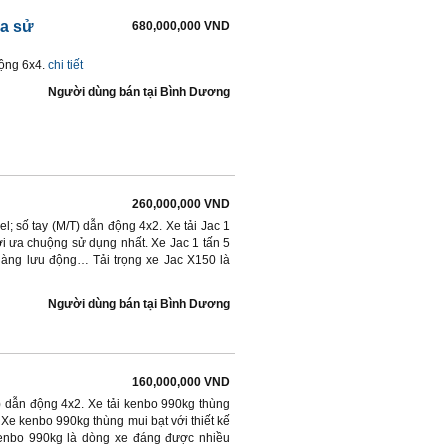
ua sử
680,000,000 VND
động 6x4.
chi tiết
Người dùng bán
tại
Bình Dương
260,000,000 VND
l; số tay (M/T) dẫn động 4x2. Xe tải Jac 1
i ưa chuộng sử dụng nhất. Xe Jac 1 tấn 5
 hàng lưu động… Tải trọng xe Jac X150 là
Người dùng bán
tại
Bình Dương
160,000,000 VND
) dẫn động 4x2. Xe tải kenbo 990kg thùng
Xe kenbo 990kg thùng mui bạt với thiết kế
Kenbo 990kg là dòng xe đáng được nhiều