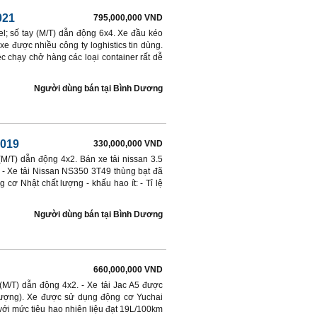
021
795,000,000 VND
l; số tay (M/T) dẫn động 6x4. Xe đầu kéo
e được nhiều công ty loghistics tin dùng.
c chạy chở hàng các loại container rất dễ
Người dùng bán
tại
Bình Dương
2019
330,000,000 VND
(M/T) dẫn động 4x2. Bán xe tải nissan 3.5
 Xe tải Nissan NS350 3T49 thùng bạt đã
ơ Nhật chất lượng - khấu hao ít: - Tỉ lệ
Người dùng bán
tại
Bình Dương
660,000,000 VND
 (M/T) dẫn động 4x2. - Xe tải Jac A5 được
ượng). Xe được sử dụng động cơ Yuchai
 với mức tiêu hao nhiên liệu đạt 19L/100km