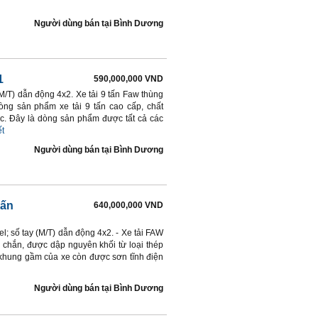
Người dùng bán
tại
Bình Dương
1
590,000,000 VND
M/T) dẫn động 4x2. Xe tải 9 tấn Faw thùng
g sản phẩm xe tải 9 tấn cao cấp, chất
c. Đây là dòng sản phẩm được tất cả các
ết
Người dùng bán
tại
Bình Dương
tấn
640,000,000 VND
l; số tay (M/T) dẫn động 4x2. - Xe tải FAW
 chắn, được dập nguyên khối từ loại thép
, khung gầm của xe còn được sơn tĩnh điện
Người dùng bán
tại
Bình Dương