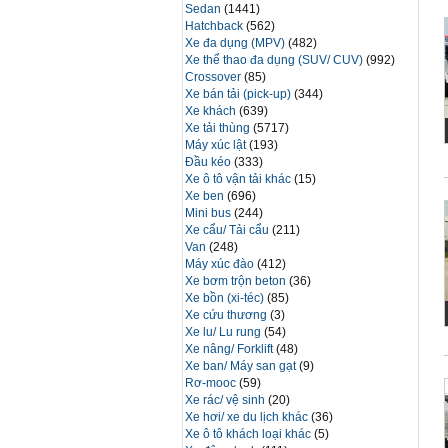
Sedan
(1441)
Hatchback
(562)
Xe đa dụng (MPV)
(482)
Xe thể thao đa dụng (SUV/ CUV)
(992)
Crossover
(85)
Xe bán tải (pick-up)
(344)
Xe khách
(639)
Xe tải thùng
(5717)
Máy xúc lật
(193)
Đầu kéo
(333)
Xe ô tô vận tải khác
(15)
Xe ben
(696)
Mini bus
(244)
Xe cẩu/ Tải cẩu
(211)
Van
(248)
Máy xúc đào
(412)
Xe bơm trộn beton
(36)
Xe bồn (xi-téc)
(85)
Xe cứu thương
(3)
Xe lu/ Lu rung
(54)
Xe nâng/ Forklift
(48)
Xe ban/ Máy san gạt
(9)
Rơ-mooc
(59)
Xe rác/ vệ sinh
(20)
Xe hơi/ xe du lịch khác
(36)
Xe ô tô khách loại khác
(5)