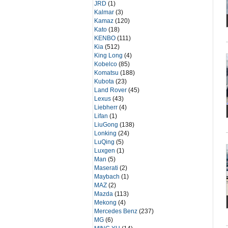
JRD
(1)
Kalmar
(3)
Kamaz
(120)
Kato
(18)
KENBO
(111)
Kia
(512)
King Long
(4)
Kobelco
(85)
Komatsu
(188)
Kubota
(23)
Land Rover
(45)
Lexus
(43)
Liebherr
(4)
Lifan
(1)
LiuGong
(138)
Lonking
(24)
LuQing
(5)
Luxgen
(1)
Man
(5)
Maserati
(2)
Maybach
(1)
MAZ
(2)
Mazda
(113)
Mekong
(4)
Mercedes Benz
(237)
MG
(6)