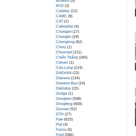
BOMAG
(5)
BYD
(3)
Cadillac
(12)
CAMC
(9)
CAT
(1)
Caterpillar
(4)
Changan
(17)
Changlin
(29)
Chenglong
(62)
Chery
(1)
Chevrolet
(211)
Chiến Thắng
(280)
Citroën
(1)
Cửu Long
(124)
DAEHAN
(15)
Daewoo
(134)
Daewoo Bus
(14)
Daihatsu
(15)
Dodge
(1)
Dongben
(598)
Dongfeng
(600)
Doosan
(52)
DTH
(27)
Faw
(625)
Fiat
(3)
Forcia
(5)
Ford
(596)