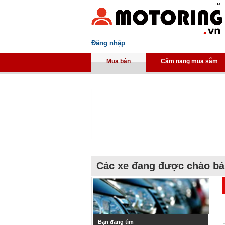
Đăng nhập
Mua bán
Cẩm nang mua sắm
Các xe đang được chào b
Bạn đang tìm