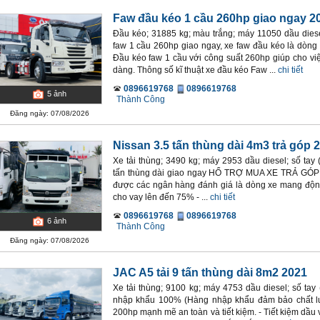
Faw đầu kéo 1 cầu 260hp giao ngay 2
Đầu kéo; 31885 kg; màu trắng; máy 11050 dầu diese
faw 1 cầu 260hp giao ngay, xe faw đầu kéo là dòng x
Đầu kéo faw 1 cầu với công suất 260hp giúp cho việ
dàng. Thông số kĩ thuật xe đầu kéo Faw ...
chi tiết
0896619768
0896619768
5
ảnh
Thành Công
Đăng ngày: 07/08/2026
Nissan 3.5 tấn thùng dài 4m3 trả góp 
Xe tải thùng; 3490 kg; máy 2953 dầu diesel; số tay 
tấn thùng dài giao ngay HỔ TRỢ MUA XE TRẢ GÓP -
được các ngân hàng đánh giá là dòng xe mang động c
cho vay lên đến 75% - ...
chi tiết
0896619768
0896619768
6
ảnh
Thành Công
Đăng ngày: 07/08/2026
JAC A5 tải 9 tấn thùng dài 8m2 2021
Xe tải thùng; 9100 kg; máy 4753 dầu diesel; số tay
nhập khẩu 100% (Hàng nhập khẩu đảm bảo chất l
200hp mạnh mẽ an toàn và tiết kiệm. - Tiết kiệm dầu