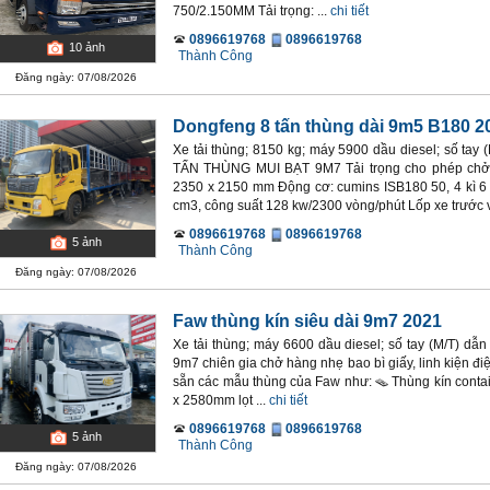
750/2.150MM Tải trọng: ...
chi tiết
0896619768
0896619768
10
ảnh
Thành Công
Đăng ngày: 07/08/2026
Dongfeng 8 tấn thùng dài 9m5 B180 2
Xe tải thùng; 8150 kg; máy 5900 dầu diesel; số ta
TẤN THÙNG MUI BẠT 9M7 Tải trọng cho phép chở: 
2350 x 2150 mm Động cơ: cumins ISB180 50, 4 kì 6 x
cm3, công suất 128 kw/2300 vòng/phút Lốp xe trước v
0896619768
0896619768
5
ảnh
Thành Công
Đăng ngày: 07/08/2026
Faw thùng kín siêu dài 9m7 2021
Xe tải thùng; máy 6600 dầu diesel; số tay (M/T) dẫn
9m7 chiên gia chở hàng nhẹ bao bì giấy, linh kiện đi
sẵn các mẫu thùng của Faw như: 🪤 Thùng kín contai
x 2580mm lọt ...
chi tiết
0896619768
0896619768
5
ảnh
Thành Công
Đăng ngày: 07/08/2026