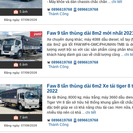
- Máy khỏe và dàn chassis chắc chắn ...
chi tiết
0896619768
0896619768
5
ảnh
Thành Công
Đăng ngày: 07/08/2026
Faw 9 tấn thùng dài 8m2 mới nhất 202
Xe chuyên dụng khác; máy 4088 dầu diesel; số tay (
dài 8m2 giá tốt FAW.WP4-GMC/PHUMAN-TMB là dòn
lượng vượt trội so với các sản phẩm cùng phân khú
khách hàng đánh giá cao về chất lượng cũng ...
chi ti
0896619768
0896619768
6
ảnh
Thành Công
Đăng ngày: 07/08/2026
Faw 8 tấn thùng dài 6m2 Xe tải tiger 8 
2022
Xe tải thùng; 8000 kg; màu trắng; máy 3660 dầu diese
Tiger VH 8 tấn sở hữu hệ thống khung gầm rất chắc
đặc biệt giúp xe có khả năng chịu tải cao. Hơn nữa
nhiều lớp nên có khả ...
chi tiết
7
ảnh
0896619768
0896619768
Thành Công
Đăng ngày: 07/08/2026