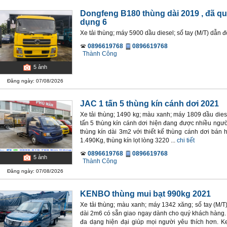
Dongfeng B180 thùng dài 2019
, đã q
dụng 6
Xe tải thùng; máy 5900 dầu diesel; số tay (M/T) dẫn 
0896619768
0896619768
Thành Công
5
ảnh
Đăng ngày: 07/08/2026
JAC 1 tấn 5 thùng kín cánh dơi 2021
Xe tải thùng; 1490 kg; màu xanh; máy 1809 dầu diese
tấn 5 thùng kín cánh dơi hiện đang được nhiều ngườ
thùng kín dài 3m2 với thiết kế thùng cánh dơi bán
1.490Kg, thùng kín lọt lòng 3220 ...
chi tiết
0896619768
0896619768
5
ảnh
Thành Công
Đăng ngày: 07/08/2026
KENBO thùng mui bạt 990kg 2021
Xe tải thùng; màu xanh; máy 1342 xăng; số tay (M/T
dài 2m6 có sẵn giao ngay dành cho quý khách hàng. 
đa dạng hiện đại giúp mọi người yêu thích hơn. 