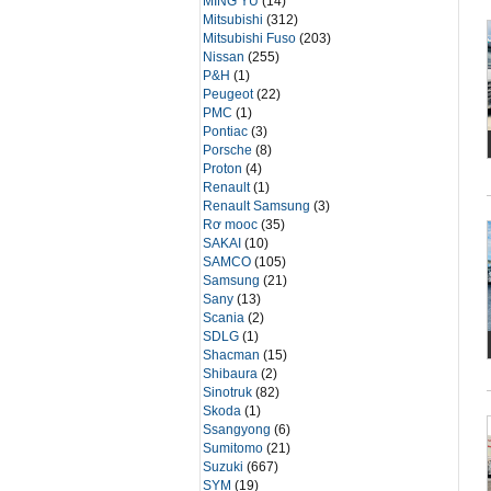
MING YU
(14)
Mitsubishi
(312)
Mitsubishi Fuso
(203)
Nissan
(255)
P&H
(1)
Peugeot
(22)
PMC
(1)
Pontiac
(3)
Porsche
(8)
Proton
(4)
Renault
(1)
Renault Samsung
(3)
Rơ mooc
(35)
SAKAI
(10)
SAMCO
(105)
Samsung
(21)
Sany
(13)
Scania
(2)
SDLG
(1)
Shacman
(15)
Shibaura
(2)
Sinotruk
(82)
Skoda
(1)
Ssangyong
(6)
Sumitomo
(21)
Suzuki
(667)
SYM
(19)