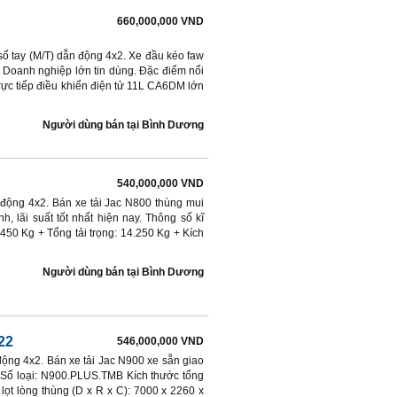
660,000,000 VND
ố tay (M/T) dẫn động 4x2. Xe đầu kéo faw
 Doanh nghiệp lớn tin dùng. Đặc điểm nổi
rực tiếp điều khiển điện tử 11L CA6DM lớn
Người dùng bán
tại
Bình Dương
540,000,000 VND
n động 4x2. Bán xe tải Jac N800 thùng mui
h, lãi suất tốt nhất hiện nay. Thông số kĩ
.450 Kg + Tổng tải trọng: 14.250 Kg + Kích
Người dùng bán
tại
Bình Dương
22
546,000,000 VND
 động 4x2. Bán xe tải Jac N900 xe sẵn giao
 Số loại: N900.PLUS.TMB Kích thước tổng
lọt lòng thùng (D x R x C): 7000 x 2260 x