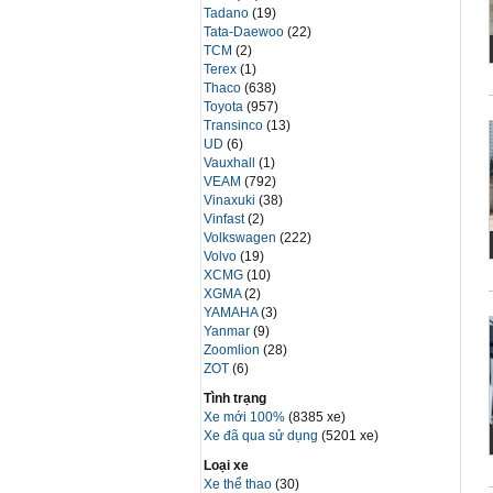
Tadano
(19)
Tata-Daewoo
(22)
TCM
(2)
Terex
(1)
Thaco
(638)
Toyota
(957)
Transinco
(13)
UD
(6)
Vauxhall
(1)
VEAM
(792)
Vinaxuki
(38)
Vinfast
(2)
Volkswagen
(222)
Volvo
(19)
XCMG
(10)
XGMA
(2)
YAMAHA
(3)
Yanmar
(9)
Zoomlion
(28)
ZOT
(6)
Tình trạng
Xe mới 100%
(8385 xe)
Xe đã qua sử dụng
(5201 xe)
Loại xe
Xe thể thao
(30)