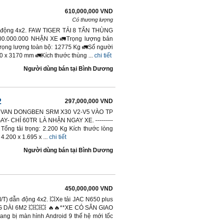
610,000,000 VND
Có thương lượng
dẫn động 4x2. FAW TIGER TẢI 8 TẤN THÙNG
.000.000 NHẬN XE 🚛Trọng lượng bản
rọng lượng toàn bộ: 12775 Kg 🚛Số người
0 x 3170 mm 🚛Kích thước thùng ...
chi tiết
Người dùng bán
tại
Bình Dương
2
297,000,000 VND
. XE VAN DONGBEN SRM X30 V2-V5 VÀO TP
- CHỈ 60TR LÀ NHẬN NGAY XE. ---------
0Kg Tổng tải trọng: 2.200 Kg Kích thước lòng
4.200 x 1.695 x ...
chi tiết
Người dùng bán
tại
Bình Dương
450,000,000 VND
(M/T) dẫn động 4x2. 💥Xe tải JAC N650 plus
ÙNG DÀI 6M2 💥💥💥 🔥🔥**XE CÓ SẴN GIAO
ng bị màn hình Android 9 thế hệ mới tốc