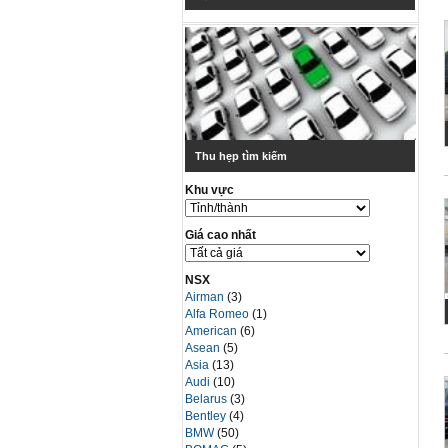
Thu hẹp tìm kiếm
Khu vực
Giá cao nhất
NSX
Airman
(3)
Alfa Romeo
(1)
American
(6)
Asean
(5)
Asia
(13)
Audi
(10)
Belarus
(3)
Bentley
(4)
BMW
(50)