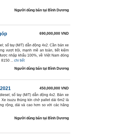
Người dùng bán
tại
Bình Dương
 góp
690,000,000 VND
el; số tay (M/T) dẫn động 4x2. Cần bán xe
ng vượt trội, mạnh mẽ an toàn, tiết kiệm
e được nhập khẩu 100%, về Việt Nam đóng
 8150 ...
chi tiết
Người dùng bán
tại
Bình Dương
 2021
450,000,000 VND
iesel; số tay (M/T) dẫn động 4x2. Bán xe
. Xe isuzu thùng kín chở pallet dài 6m2 là
ng rộng, dài và cao hơn so với các hãng
Người dùng bán
tại
Bình Dương