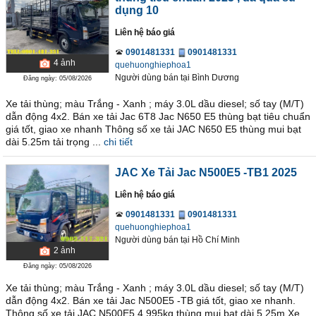
dụng 10
Liên hệ báo giá
0901481331
0901481331
4
ảnh
quehuonghiephoa1
Người dùng bán
tại
Bình Dương
Đăng ngày: 05/08/2026
Xe tải thùng; màu Trắng - Xanh ; máy 3.0L dầu diesel; số tay (M/T)
dẫn động 4x2. Bán xe tải Jac 6T8 Jac N650 E5 thùng bạt tiêu chuẩn
giá tốt, giao xe nhanh Thông số xe tải JAC N650 E5 thùng mui bạt
dài 5.25m tải trọng ...
chi tiết
JAC Xe Tải Jac N500E5 -TB1 2025
Liên hệ báo giá
0901481331
0901481331
quehuonghiephoa1
Người dùng bán
tại
Hồ Chí Minh
2
ảnh
Đăng ngày: 05/08/2026
Xe tải thùng; màu Trắng - Xanh ; máy 3.0L dầu diesel; số tay (M/T)
dẫn động 4x2. Bán xe tải Jac N500E5 -TB giá tốt, giao xe nhanh.
Thông số xe tải JAC N500E5 4.995kg thùng mui bạt dài 5.25m Xe