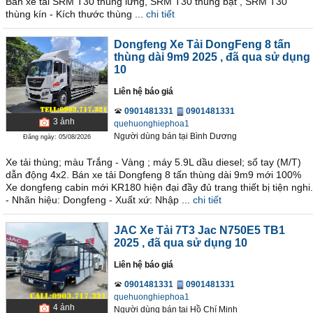
Bán xe tải SRM T30 thùng lửng, SRM T30 thùng bạt , SRM T30
thùng kín - Kích thước thùng ...
chi tiết
Dongfeng Xe Tải DongFeng 8 tấn
thùng dài 9m9 2025
, đã qua sử dụng
10
Liên hệ báo giá
0901481331
0901481331
3
ảnh
quehuonghiephoa1
Người dùng bán
tại
Bình Dương
Đăng ngày: 05/08/2026
Xe tải thùng; màu Trắng - Vàng ; máy 5.9L dầu diesel; số tay (M/T)
dẫn động 4x2. Bán xe tải Dongfeng 8 tấn thùng dài 9m9 mới 100%
Xe dongfeng cabin mới KR180 hiện đại đầy đủ trang thiết bị tiện nghi.
- Nhãn hiệu: Dongfeng - Xuất xứ: Nhập ...
chi tiết
JAC Xe Tải 7T3 Jac N750E5 TB1
2025
, đã qua sử dụng 10
Liên hệ báo giá
0901481331
0901481331
quehuonghiephoa1
4
ảnh
Người dùng bán
tại
Hồ Chí Minh