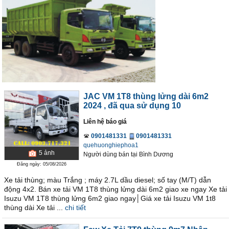
JAC VM 1T8 thùng lửng dài 6m2
2024
, đã qua sử dụng 10
Liên hệ báo giá
0901481331
0901481331
quehuonghiephoa1
5
ảnh
Người dùng bán
tại
Bình Dương
Đăng ngày: 05/08/2026
Xe tải thùng; màu Trắng ; máy 2.7L dầu diesel; số tay (M/T) dẫn
động 4x2. Bán xe tải VM 1T8 thùng lửng dài 6m2 giao xe ngay Xe tải
Isuzu VM 1T8 thùng lửng 6m2 giao ngay│Giá xe tải Isuzu VM 1t8
thùng dài Xe tải ...
chi tiết