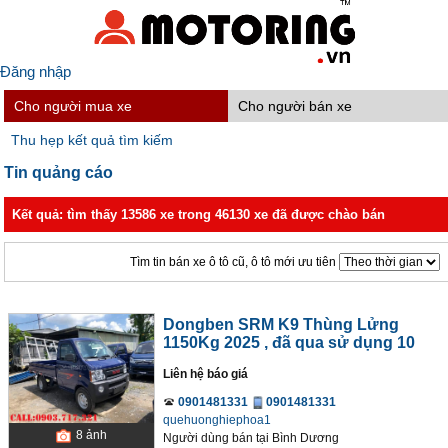
Đăng nhập
Cho người mua xe
Cho người bán xe
Thu hẹp kết quả tìm kiếm
Tin quảng cáo
Kết quả: tìm thấy 13586 xe trong 46130 xe đã được chào bán
Tìm tin bán xe ô tô cũ, ô tô mới ưu tiên
Dongben SRM K9 Thùng Lửng
1150Kg 2025
, đã qua sử dụng 10
Liên hệ báo giá
0901481331
0901481331
quehuonghiephoa1
8
ảnh
Người dùng bán
tại
Bình Dương