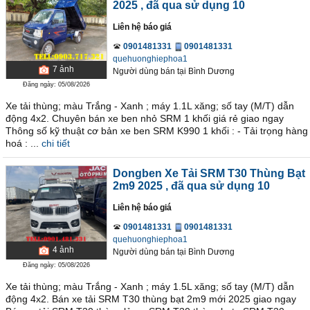
2025
, đã qua sử dụng 10
Liên hệ báo giá
0901481331
0901481331
quehuonghiephoa1
7
ảnh
Người dùng bán
tại
Bình Dương
Đăng ngày: 05/08/2026
Xe tải thùng; màu Trắng - Xanh ; máy 1.1L xăng; số tay (M/T) dẫn
động 4x2. Chuyên bán xe ben nhỏ SRM 1 khối giá rẻ giao ngay
Thông số kỹ thuật cơ bản xe ben SRM K990 1 khối : - Tải trọng hàng
hoá : ...
chi tiết
Dongben Xe Tải SRM T30 Thùng Bạt
2m9 2025
, đã qua sử dụng 10
Liên hệ báo giá
0901481331
0901481331
quehuonghiephoa1
4
ảnh
Người dùng bán
tại
Bình Dương
Đăng ngày: 05/08/2026
Xe tải thùng; màu Trắng - Xanh ; máy 1.5L xăng; số tay (M/T) dẫn
động 4x2. Bán xe tải SRM T30 thùng bạt 2m9 mới 2025 giao ngay