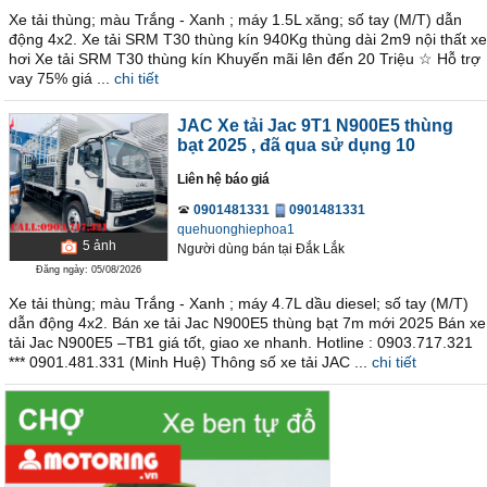
Xe tải thùng; màu Trắng - Xanh ; máy 1.5L xăng; số tay (M/T) dẫn
động 4x2. Xe tải SRM T30 thùng kín 940Kg thùng dài 2m9 nội thất xe
hơi Xe tải SRM T30 thùng kín Khuyến mãi lên đến 20 Triệu ☆ Hỗ trợ
vay 75% giá ...
chi tiết
JAC Xe tải Jac 9T1 N900E5 thùng
bạt 2025
, đã qua sử dụng 10
Liên hệ báo giá
0901481331
0901481331
quehuonghiephoa1
5
ảnh
Người dùng bán
tại
Ðắk Lắk
Đăng ngày: 05/08/2026
Xe tải thùng; màu Trắng - Xanh ; máy 4.7L dầu diesel; số tay (M/T)
dẫn động 4x2. Bán xe tải Jac N900E5 thùng bạt 7m mới 2025 Bán xe
tải Jac N900E5 –TB1 giá tốt, giao xe nhanh. Hotline : 0903.717.321
*** 0901.481.331 (Minh Huệ) Thông số xe tải JAC ...
chi tiết