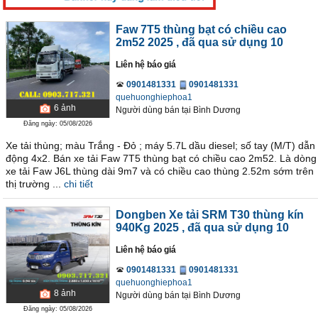
Faw 7T5 thùng bạt có chiều cao
2m52 2025
, đã qua sử dụng 10
Liên hệ báo giá
0901481331
0901481331
quehuonghiephoa1
6
ảnh
Người dùng bán
tại
Bình Dương
Đăng ngày: 05/08/2026
Xe tải thùng; màu Trắng - Đỏ ; máy 5.7L dầu diesel; số tay (M/T) dẫn
động 4x2. Bán xe tải Faw 7T5 thùng bạt có chiều cao 2m52. Là dòng
xe tải Faw J6L thùng dài 9m7 và có chiều cao thùng 2.52m sớm trên
thị trường ...
chi tiết
Dongben Xe tải SRM T30 thùng kín
940Kg 2025
, đã qua sử dụng 10
Liên hệ báo giá
0901481331
0901481331
quehuonghiephoa1
8
ảnh
Người dùng bán
tại
Bình Dương
Đăng ngày: 05/08/2026