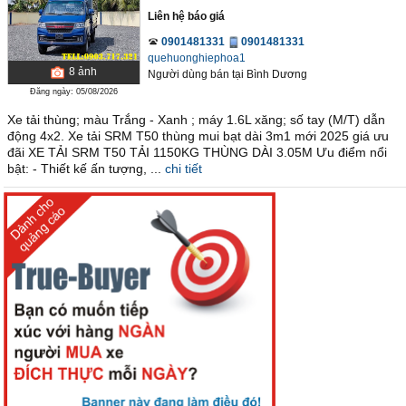
Liên hệ báo giá
0901481331
0901481331
quehuonghiephoa1
8
ảnh
Người dùng bán
tại
Bình Dương
Đăng ngày: 05/08/2026
Xe tải thùng; màu Trắng - Xanh ; máy 1.6L xăng; số tay (M/T) dẫn
động 4x2. Xe tải SRM T50 thùng mui bạt dài 3m1 mới 2025 giá ưu
đãi XE TẢI SRM T50 TẢI 1150KG THÙNG DÀI 3.05M Ưu điểm nổi
bật: - Thiết kế ấn tượng, ...
chi tiết