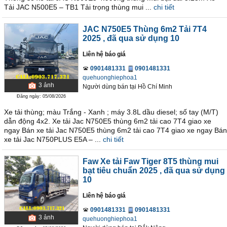
Tải JAC N500E5 – TB1 Tải trọng thùng mui ...
chi tiết
JAC N750E5 Thùng 6m2 Tải 7T4
2025
, đã qua sử dụng 10
Liên hệ báo giá
0901481331
0901481331
quehuonghiephoa1
3
ảnh
Người dùng bán
tại
Hồ Chí Minh
Đăng ngày: 05/08/2026
Xe tải thùng; màu Trắng - Xanh ; máy 3.8L dầu diesel; số tay (M/T)
dẫn động 4x2. Xe tải Jac N750E5 thùng 6m2 tải cao 7T4 giao xe
ngay Bán xe tải Jac N750E5 thùng 6m2 tải cao 7T4 giao xe ngay Bán
xe tải Jac N750PLUS E5A – ...
chi tiết
Faw Xe tải Faw Tiger 8T5 thùng mui
bạt tiêu chuẩn 2025
, đã qua sử dụng
10
Liên hệ báo giá
0901481331
0901481331
3
ảnh
quehuonghiephoa1