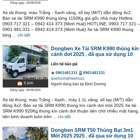
Đăng ngày: 05/08/2026
Xe tải thùng; màu Trắng - Xanh xăng; số tay (M/T) dẫn động 4x2.
Bán xe tải SRM K990 thùng lửng 1150Kg giá gốc nhà máy Hotline :
0903.717.321 – 0942.414.373 (Minh Huệ) HOTLINE: 0903.717.321 –
0901.481.331 – 0942.414.373 (Minh Huệ) Xe tải SRM K990 thùng
lửng ...
chi tiết
Dongben Xe Tải SRM K990 thùng kín
cánh dơi 2025
, đã qua sử dụng 10
Liên hệ báo giá
0901481331
0901481331
quehuonghiephoa1
9
ảnh
Người dùng bán
tại
Bình Dương
Đăng ngày: 05/08/2026
Xe tải thùng; màu Trắng - Xanh ; máy 1.1L xăng; số tay (M/T) dẫn
động 4x2. Bán xe tải SRM K990 thùng kín cánh dơi mới 2025 Xe tải
SRM K990 920Kg thùng kín cánh dơi thuận tiện chở nhiều mặt hàng,
tiện kinh doanh luôn trên ...
chi tiết
Dongben SRM T50 Thùng Bạt 3m1
Mới 2025 2025
, đã qua sử dụng 10