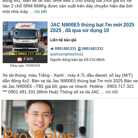
động 4x2. Bán xe tải Van SRM 868 2 chỗ thùng dài 2m5 giá tốt Xe
Van 2 chỗ SRM 868Kg được sản xuất trên dây chuyền hiện đại bởi
một nhà máy ...
chi tiết
JAC N900E5 thùng bạt 7m mới 2025
2025
, đã qua sử dụng 10
Liên hệ báo giá
0901481331
0901481331
quehuonghiephoa1
4
ảnh
Người dùng bán
tại
Hồ Chí Minh
Đăng ngày: 05/08/2026
Xe tải thùng; màu Trắng - Xanh ; máy 4.7L dầu diesel; số tay (M/T)
dẫn động 4x2. Bán xe tải Jac N900E5 thùng bạt 7m mới 2025 Bán xe
tải Jac N900E5 –TB1 giá tốt, giao xe nhanh. Hotline : 0903.717.321
*** 0901.481.331 (Minh Huệ) Thông số xe tải JAC ...
chi tiết