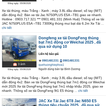
Đăng ngày: 05/08/2026
Xe tải thùng; màu Trắng - Xanh ; máy 3.8L dầu diesel; số tay (M/T)
dẫn động 4x2. Bán xe tải Jac N750PLUS E5A –TB1 giao xe nhanh.
Hotline : 0903.717.321 *** 0901.481.331 (Minh Huệ) Thông số xe tải
JAC N750PLUS E5A –TB1 7300Kg thùng mui bạt dài 6.2m Xe Tải ...
chi tiết
Dongfeng xe tải DongFeng thùng
bạt 7m1 động cơ Weichai 2025
, đã
qua sử dụng 10
Liên hệ báo giá
0901481331
0901481331
3
ảnh
quehuonghiephoa1
Người dùng bán
tại
Bình Dương
Đăng ngày: 05/08/2026
Xe tải thùng; màu Trắng - Xanh ; máy 3.8L dầu diesel; số tay (M/T)
dẫn động 4x2. Bán xe tải DongFeng thùng bạt 7m1 động cơ Weichai
mới 2025 Xe tải DongFeng thùng bạt 7m1 nhập khẩu 2025, giao xe
nhanh. Thông số xe tải DongFeng 9t1 E5 thùng ...
chi tiết
JAC Xe Tải Jac 6T8 Jac N650 E5
thùng tiêu chuẩn 2025
, đã qua sử