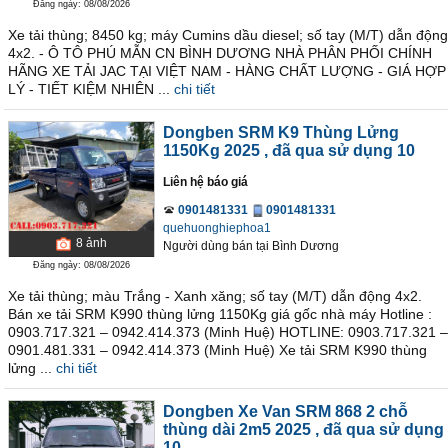
Đăng ngày: 08/08/2026
Xe tải thùng; 8450 kg; máy Cumins dầu diesel; số tay (M/T) dẫn động
4x2. - Ô TÔ PHÚ MẪN CN BÌNH DƯƠNG NHÀ PHÂN PHỐI CHÍNH
HÃNG XE TẢI JAC TẠI VIỆT NAM - HÀNG CHẤT LƯỢNG - GIÁ HỢP
LÝ - TIẾT KIỆM NHIÊN ...
chi tiết
Dongben SRM K9 Thùng Lửng
1150Kg 2025
, đã qua sử dụng 10
Liên hệ báo giá
0901481331
0901481331
quehuonghiephoa1
8
ảnh
Người dùng bán
tại
Bình Dương
Đăng ngày: 08/08/2026
Xe tải thùng; màu Trắng - Xanh xăng; số tay (M/T) dẫn động 4x2.
Bán xe tải SRM K990 thùng lửng 1150Kg giá gốc nhà máy Hotline :
0903.717.321 – 0942.414.373 (Minh Huệ) HOTLINE: 0903.717.321 –
0901.481.331 – 0942.414.373 (Minh Huệ) Xe tải SRM K990 thùng
lửng ...
chi tiết
Dongben Xe Van SRM 868 2 chỗ
thùng dài 2m5 2025
, đã qua sử dụng
10