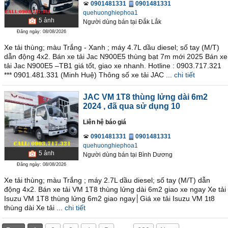
0901481331
0901481331
quehuonghiephoa1
5
ảnh
Người dùng bán
tại
Ðắk Lắk
Đăng ngày: 08/08/2026
Xe tải thùng; màu Trắng - Xanh ; máy 4.7L dầu diesel; số tay (M/T)
dẫn động 4x2. Bán xe tải Jac N900E5 thùng bạt 7m mới 2025 Bán xe
tải Jac N900E5 –TB1 giá tốt, giao xe nhanh. Hotline : 0903.717.321
*** 0901.481.331 (Minh Huệ) Thông số xe tải JAC ...
chi tiết
JAC VM 1T8 thùng lửng dài 6m2
2024
, đã qua sử dụng 10
Liên hệ báo giá
0901481331
0901481331
quehuonghiephoa1
5
ảnh
Người dùng bán
tại
Bình Dương
Đăng ngày: 08/08/2026
Xe tải thùng; màu Trắng ; máy 2.7L dầu diesel; số tay (M/T) dẫn
động 4x2. Bán xe tải VM 1T8 thùng lửng dài 6m2 giao xe ngay Xe tải
Isuzu VM 1T8 thùng lửng 6m2 giao ngay│Giá xe tải Isuzu VM 1t8
thùng dài Xe tải ...
chi tiết