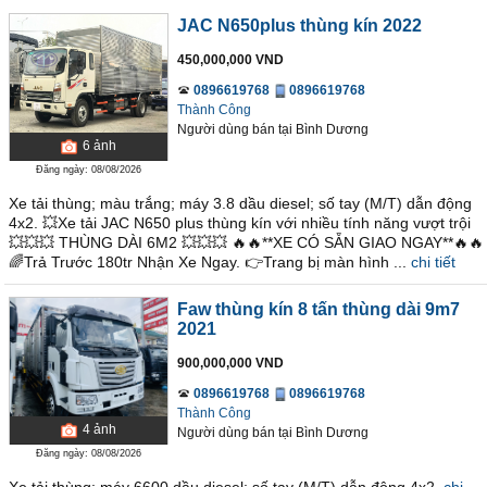
JAC N650plus thùng kín 2022
450,000,000 VND
0896619768
0896619768
Thành Công
Người dùng bán
tại
Bình Dương
6
ảnh
Đăng ngày: 08/08/2026
Xe tải thùng; màu trắng; máy 3.8 dầu diesel; số tay (M/T) dẫn động
4x2. 💥Xe tải JAC N650 plus thùng kín với nhiều tính năng vượt trội
💥💥💥 THÙNG DÀI 6M2 💥💥💥 🔥🔥**XE CÓ SẴN GIAO NGAY**🔥🔥
🌈Trả Trước 180tr Nhận Xe Ngay. 👉Trang bị màn hình ...
chi tiết
Faw thùng kín 8 tấn thùng dài 9m7
2021
900,000,000 VND
0896619768
0896619768
Thành Công
4
ảnh
Người dùng bán
tại
Bình Dương
Đăng ngày: 08/08/2026