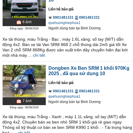
Liên hệ báo giá
0901481331
0901481331
6
ảnh
quehuonghiephoa1
Người dùng bán
tại
Bình Dương
Đăng ngày: 08/08/2026
Xe tải thùng; màu Trắng - Bạc ; máy 1.6L xăng; số tay (M/T) dẫn
động 4x2. Bán xe tải Van SRM 868 2 chỗ thùng dài 2m5 giá tốt Xe
Van 2 chỗ SRM 868Kg được sản xuất trên dây chuyền hiện đại bởi
một nhà máy ...
chi tiết
Dongben Xe Ben SRM 1 khối 970Kg
2025
, đã qua sử dụng 10
Liên hệ báo giá
0901481331
0901481331
quehuonghiephoa1
7
ảnh
Người dùng bán
tại
Bình Dương
Đăng ngày: 08/08/2026
Xe tải thùng; màu Trắng - Xanh ; máy 1.1L xăng; số tay (M/T) dẫn
động 4x2. Chuyên bán xe ben nhỏ SRM 1 khối giá rẻ giao ngay
Thông số kỹ thuật cơ bản xe ben SRM K990 1 khối : - Tải trọng hàng
hoá : ...
chi tiết