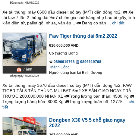
Đăng ngày: 08/08/2026
Xe tải thùng; máy 6600 dầu diesel; số tay (M/T) dẫn động 4x2. 🚛 Xe
tải faw 7 tấn 2 thùng dài 9m7 chiên gia chở hàng nhẹ bao bì giấy, linh
kiện điện tử, pallet gỗ, nhựa, ván ép… 🚛 Đang có sẵn ...
chi tiết
Faw Tiger thùng dài 6m2 2022
610,000,000 VND
Có thương lượng
0896619768
0896619768
Thành Công
7
ảnh
Người dùng bán
tại
Bình Dương
Đăng ngày: 08/08/2026
Xe tải thùng; máy 3670 dầu diesel; số tay (M/T) dẫn động 4x2. FAW
TIGER TẢI 8 TẤN THÙNG MUI BẠT 6m2 XE SẴN GIAO NGAY TRẢ
TRƯỚC 200.000.000 NHẬN XE 🚛Trọng lượng bản thân: 4580 Kg 🚛
Trọng lượng hàng hóa: 8000 Kg 🚛Trọng lượng toàn bộ: 12775 ...
chi
tiết
Dongben X30 V5 5 chỗ giao ngay
2022