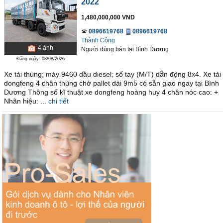
2022
1,480,000,000 VND
0896619768
0896619768
Thành Công
4
ảnh
Người dùng bán
tại
Bình Dương
Đăng ngày: 08/08/2026
Xe tải thùng; máy 9460 dầu diesel; số tay (M/T) dẫn động 8x4. Xe tải
dongfeng 4 chân thùng chở pallet dài 9m5 có sẵn giao ngay tại Bình
Dương Thông số kĩ thuật xe dongfeng hoàng huy 4 chân nóc cao: +
Nhãn hiệu: ...
chi tiết