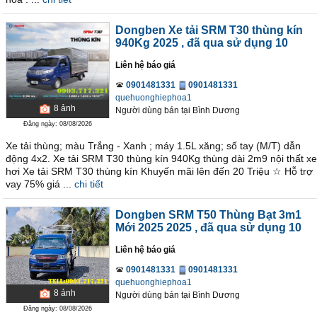
Dongben Xe tải SRM T30 thùng kín
940Kg 2025
, đã qua sử dụng 10
Liên hệ báo giá
0901481331
0901481331
quehuonghiephoa1
8
ảnh
Người dùng bán
tại
Bình Dương
Đăng ngày: 08/08/2026
Xe tải thùng; màu Trắng - Xanh ; máy 1.5L xăng; số tay (M/T) dẫn
động 4x2. Xe tải SRM T30 thùng kín 940Kg thùng dài 2m9 nội thất xe
hơi Xe tải SRM T30 thùng kín Khuyến mãi lên đến 20 Triệu ☆ Hỗ trợ
vay 75% giá ...
chi tiết
Dongben SRM T50 Thùng Bạt 3m1
Mới 2025 2025
, đã qua sử dụng 10
Liên hệ báo giá
0901481331
0901481331
quehuonghiephoa1
8
ảnh
Người dùng bán
tại
Bình Dương
Đăng ngày: 08/08/2026