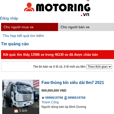
Đăng nhập
Cho người mua xe
Cho người bán xe
Thu hẹp kết quả tìm kiếm
Tin quảng cáo
Kết quả: tìm thấy 13586 xe trong 46130 xe đã được chào bán
Tìm tin bán xe ô tô cũ, ô tô mới ưu tiên
Faw thùng kín siêu dài 9m7 2021
900,000,000 VND
0896619768
0896619768
Thành Công
Người dùng bán
tại
Bình Dương
5
ảnh