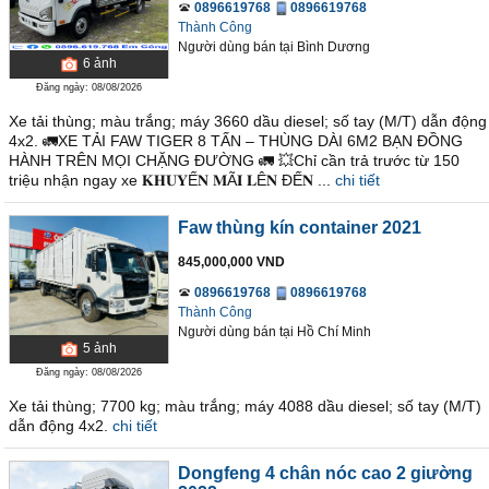
0896619768
0896619768
Thành Công
Người dùng bán
tại
Bình Dương
6
ảnh
Đăng ngày: 08/08/2026
Xe tải thùng; màu trắng; máy 3660 dầu diesel; số tay (M/T) dẫn động
4x2. 🚛XE TẢI FAW TIGER 8 TẤN – THÙNG DÀI 6M2 BẠN ĐỒNG
HÀNH TRÊN MỌI CHẶNG ĐƯỜNG 🚛 💥Chỉ cần trả trước từ 150
triệu nhận ngay xe 𝐊𝐇𝐔𝐘Ế𝐍 𝐌Ã𝐈 𝐋Ê𝐍 ĐẾ𝐍 ...
chi tiết
Faw thùng kín container 2021
845,000,000 VND
0896619768
0896619768
Thành Công
Người dùng bán
tại
Hồ Chí Minh
5
ảnh
Đăng ngày: 08/08/2026
Xe tải thùng; 7700 kg; màu trắng; máy 4088 dầu diesel; số tay (M/T)
dẫn động 4x2.
chi tiết
Dongfeng 4 chân nóc cao 2 giường