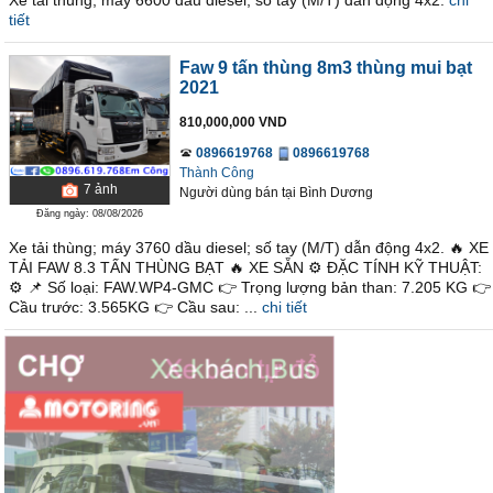
Xe tải thùng; máy 6600 dầu diesel; số tay (M/T) dẫn động 4x2.
chi
tiết
Faw 9 tấn thùng 8m3 thùng mui bạt
2021
810,000,000 VND
0896619768
0896619768
Thành Công
7
ảnh
Người dùng bán
tại
Bình Dương
Đăng ngày: 08/08/2026
Xe tải thùng; máy 3760 dầu diesel; số tay (M/T) dẫn động 4x2. 🔥 XE
TẢI FAW 8.3 TẤN THÙNG BẠT 🔥 XE SẴN ⚙ ĐẶC TÍNH KỸ THUẬT:
⚙ 📌 Số loại: FAW.WP4-GMC 👉 Trọng lượng bản than: 7.205 KG 👉
Cầu trước: 3.565KG 👉 Cầu sau: ...
chi tiết