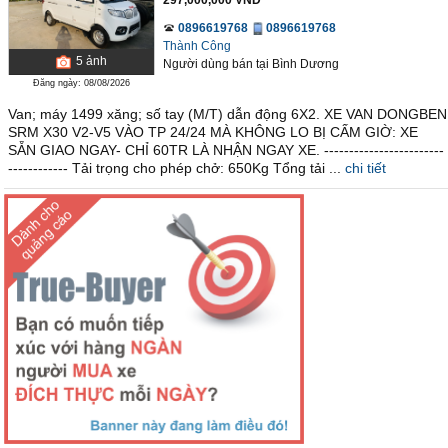
297,000,000 VND
0896619768
0896619768
Thành Công
5
ảnh
Người dùng bán
tại
Bình Dương
Đăng ngày: 08/08/2026
Van; máy 1499 xăng; số tay (M/T) dẫn động 6X2. XE VAN DONGBEN
SRM X30 V2-V5 VÀO TP 24/24 MÀ KHÔNG LO BỊ CẤM GIỜ: XE
SẴN GIAO NGAY- CHỈ 60TR LÀ NHẬN NGAY XE. ------------------------
------------ Tải trọng cho phép chở: 650Kg Tổng tải ...
chi tiết