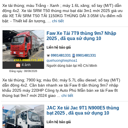
Xe tải thùng; màu Trắng - Xanh ; máy 1.6L xăng; số tay (M/T) dẫn
động 4x2. Xe tải SRM T50 thùng mui bạt dài 3m1 mới 2025 giá ưu
đãi XE TẢI SRM T50 TẢI 1150KG THÙNG DÀI 3.05M Ưu điểm nổi
bật: - Thiết kế ấn tượng, ...
chi tiết
Faw Xe Tải 7T9 thùng 9m7 Nhập
2025
, đã qua sử dụng 10
Liên hệ báo giá
0901481331
0901481331
quehuonghiephoa1
4
ảnh
Người dùng bán
tại
Hồ Chí Minh
Đăng ngày: 08/08/2026
Xe tải thùng; 7900 kg; màu Đỏ; máy 5.7L dầu diesel; số tay (M/T)
dẫn động 4x2. Cần bán nhanh xe tải Faw 8 tấn thùng 9m7 nhập
khẩu 2025 máy 220HP Công ty Auto Phú Mẫn bán xe tải Faw 8t
thùng bạt 9m7 mới 2024 giao ...
chi tiết
JAC Xe tải Jac 9T1 N900E5 thùng
bạt 2025
, đã qua sử dụng 10
Liên hệ báo giá