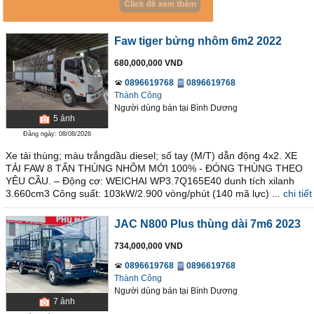
Faw tiger bửng nhôm 6m2 2022
680,000,000 VND
0896619768
0896619768
Thành Công
Người dùng bán
tại
Bình Dương
5
ảnh
Đăng ngày: 08/08/2026
Xe tải thùng; màu trắngdầu diesel; số tay (M/T) dẫn động 4x2. XE
TẢI FAW 8 TẤN THÙNG NHÔM MỚI 100% - ĐÓNG THÙNG THEO
YÊU CẦU. – Động cơ: WEICHAI WP3.7Q165E40 dunh tích xilanh
3.660cm3 Công suất: 103kW/2.900 vòng/phút (140 mã lực) ...
chi tiết
JAC N800 Plus thùng dài 7m6 2023
734,000,000 VND
0896619768
0896619768
Thành Công
Người dùng bán
tại
Bình Dương
7
ảnh