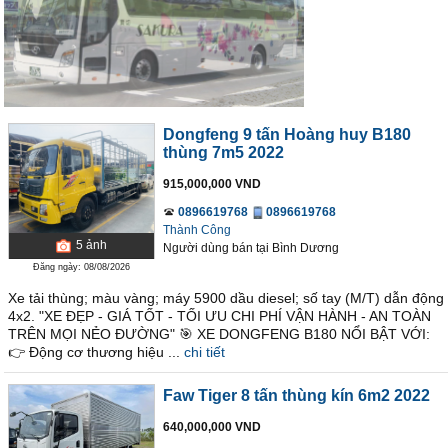
Dongfeng 9 tấn Hoàng huy B180
thùng 7m5 2022
915,000,000 VND
0896619768
0896619768
Thành Công
5
ảnh
Người dùng bán
tại
Bình Dương
Đăng ngày: 08/08/2026
Xe tải thùng; màu vàng; máy 5900 dầu diesel; số tay (M/T) dẫn động
4x2. "XE ĐẸP - GIÁ TỐT - TỐI ƯU CHI PHÍ VẬN HÀNH - AN TOÀN
TRÊN MỌI NẺO ĐƯỜNG" 🎯 XE DONGFENG B180 NỔI BẬT VỚI:
👉 Động cơ thương hiệu ...
chi tiết
Faw Tiger 8 tấn thùng kín 6m2 2022
640,000,000 VND