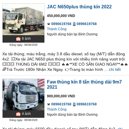
JAC N650plus thùng kín 2022
450,000,000 VND
0896619768
0896619768
Thành Công
Người dùng bán
tại
Bình Dương
6
ảnh
Đăng ngày: 08/08/2026
Xe tải thùng; màu trắng; máy 3.8 dầu diesel; số tay (M/T) dẫn động
4x2. 💥Xe tải JAC N650 plus thùng kín với nhiều tính năng vượt trội
💥💥💥 THÙNG DÀI 6M2 💥💥💥 🔥🔥**XE CÓ SẴN GIAO NGAY**🔥🔥
🌈Trả Trước 180tr Nhận Xe Ngay. 👉Trang bị màn hình ...
chi tiết
Faw thùng kín 8 tấn thùng dài 9m7
2021
900,000,000 VND
0896619768
0896619768
Thành Công
4
ảnh
Người dùng bán
tại
Bình Dương
Đăng ngày: 08/08/2026