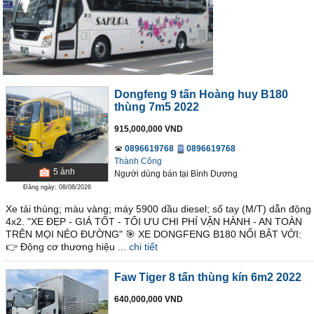
Dongfeng 9 tấn Hoàng huy B180
thùng 7m5 2022
915,000,000 VND
0896619768
0896619768
Thành Công
5
ảnh
Người dùng bán
tại
Bình Dương
Đăng ngày: 08/08/2026
Xe tải thùng; màu vàng; máy 5900 dầu diesel; số tay (M/T) dẫn động
4x2. "XE ĐẸP - GIÁ TỐT - TỐI ƯU CHI PHÍ VẬN HÀNH - AN TOÀN
TRÊN MỌI NẺO ĐƯỜNG" 🎯 XE DONGFENG B180 NỔI BẬT VỚI:
👉 Động cơ thương hiệu ...
chi tiết
Faw Tiger 8 tấn thùng kín 6m2 2022
640,000,000 VND