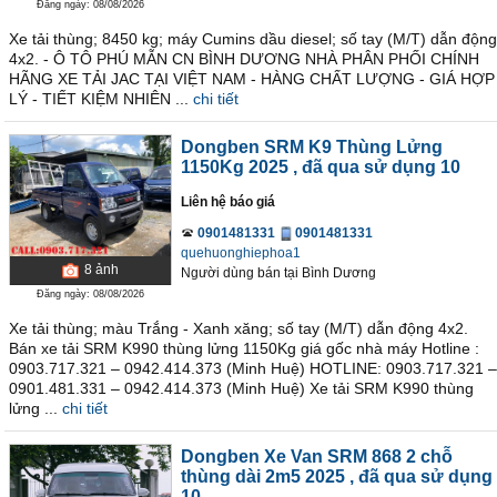
Đăng ngày: 08/08/2026
Xe tải thùng; 8450 kg; máy Cumins dầu diesel; số tay (M/T) dẫn động
4x2. - Ô TÔ PHÚ MẪN CN BÌNH DƯƠNG NHÀ PHÂN PHỐI CHÍNH
HÃNG XE TẢI JAC TẠI VIỆT NAM - HÀNG CHẤT LƯỢNG - GIÁ HỢP
LÝ - TIẾT KIỆM NHIÊN ...
chi tiết
Dongben SRM K9 Thùng Lửng
1150Kg 2025
, đã qua sử dụng 10
Liên hệ báo giá
0901481331
0901481331
quehuonghiephoa1
8
ảnh
Người dùng bán
tại
Bình Dương
Đăng ngày: 08/08/2026
Xe tải thùng; màu Trắng - Xanh xăng; số tay (M/T) dẫn động 4x2.
Bán xe tải SRM K990 thùng lửng 1150Kg giá gốc nhà máy Hotline :
0903.717.321 – 0942.414.373 (Minh Huệ) HOTLINE: 0903.717.321 –
0901.481.331 – 0942.414.373 (Minh Huệ) Xe tải SRM K990 thùng
lửng ...
chi tiết
Dongben Xe Van SRM 868 2 chỗ
thùng dài 2m5 2025
, đã qua sử dụng
10