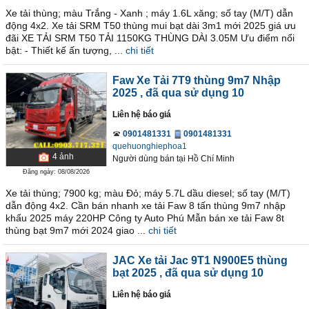
Xe tải thùng; màu Trắng - Xanh ; máy 1.6L xăng; số tay (M/T) dẫn
động 4x2. Xe tải SRM T50 thùng mui bạt dài 3m1 mới 2025 giá ưu
đãi XE TẢI SRM T50 TẢI 1150KG THÙNG DÀI 3.05M Ưu điểm nổi
bật: - Thiết kế ấn tượng, ...
chi tiết
Faw Xe Tải 7T9 thùng 9m7 Nhập
2025
, đã qua sử dụng 10
Liên hệ báo giá
0901481331
0901481331
quehuonghiephoa1
4
ảnh
Người dùng bán
tại
Hồ Chí Minh
Đăng ngày: 08/08/2026
Xe tải thùng; 7900 kg; màu Đỏ; máy 5.7L dầu diesel; số tay (M/T)
dẫn động 4x2. Cần bán nhanh xe tải Faw 8 tấn thùng 9m7 nhập
khẩu 2025 máy 220HP Công ty Auto Phú Mẫn bán xe tải Faw 8t
thùng bạt 9m7 mới 2024 giao ...
chi tiết
JAC Xe tải Jac 9T1 N900E5 thùng
bạt 2025
, đã qua sử dụng 10
Liên hệ báo giá