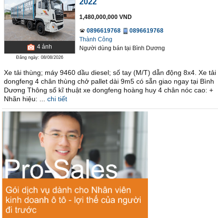
2022
1,480,000,000 VND
0896619768
0896619768
Thành Công
4
ảnh
Người dùng bán
tại
Bình Dương
Đăng ngày: 08/08/2026
Xe tải thùng; máy 9460 dầu diesel; số tay (M/T) dẫn động 8x4. Xe tải
dongfeng 4 chân thùng chở pallet dài 9m5 có sẵn giao ngay tại Bình
Dương Thông số kĩ thuật xe dongfeng hoàng huy 4 chân nóc cao: +
Nhãn hiệu: ...
chi tiết