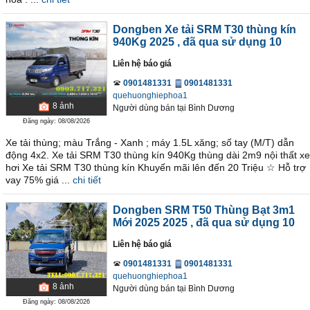
Dongben Xe tải SRM T30 thùng kín
940Kg 2025
, đã qua sử dụng 10
Liên hệ báo giá
0901481331
0901481331
quehuonghiephoa1
8
ảnh
Người dùng bán
tại
Bình Dương
Đăng ngày: 08/08/2026
Xe tải thùng; màu Trắng - Xanh ; máy 1.5L xăng; số tay (M/T) dẫn
động 4x2. Xe tải SRM T30 thùng kín 940Kg thùng dài 2m9 nội thất xe
hơi Xe tải SRM T30 thùng kín Khuyến mãi lên đến 20 Triệu ☆ Hỗ trợ
vay 75% giá ...
chi tiết
Dongben SRM T50 Thùng Bạt 3m1
Mới 2025 2025
, đã qua sử dụng 10
Liên hệ báo giá
0901481331
0901481331
quehuonghiephoa1
8
ảnh
Người dùng bán
tại
Bình Dương
Đăng ngày: 08/08/2026