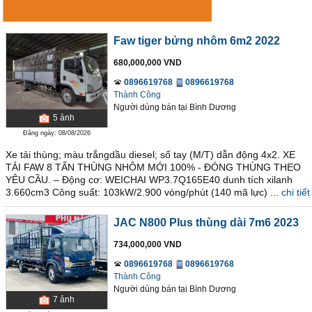
Faw tiger bửng nhôm 6m2 2022
680,000,000 VND
0896619768
0896619768
Thành Công
Người dùng bán
tại
Bình Dương
5
ảnh
Đăng ngày: 08/08/2026
Xe tải thùng; màu trắngdầu diesel; số tay (M/T) dẫn động 4x2. XE
TẢI FAW 8 TẤN THÙNG NHÔM MỚI 100% - ĐÓNG THÙNG THEO
YÊU CẦU. – Động cơ: WEICHAI WP3.7Q165E40 dunh tích xilanh
3.660cm3 Công suất: 103kW/2.900 vòng/phút (140 mã lực) ...
chi tiết
JAC N800 Plus thùng dài 7m6 2023
734,000,000 VND
0896619768
0896619768
Thành Công
Người dùng bán
tại
Bình Dương
7
ảnh