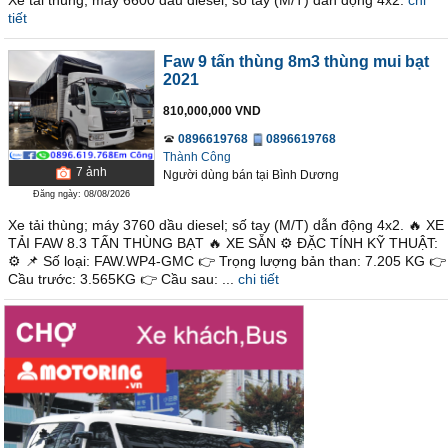
Xe tải thùng; máy 6600 dầu diesel; số tay (M/T) dẫn động 4x2.
chi
tiết
Faw 9 tấn thùng 8m3 thùng mui bạt
2021
810,000,000 VND
0896619768
0896619768
Thành Công
7
ảnh
Người dùng bán
tại
Bình Dương
Đăng ngày: 08/08/2026
Xe tải thùng; máy 3760 dầu diesel; số tay (M/T) dẫn động 4x2. 🔥 XE
TẢI FAW 8.3 TẤN THÙNG BẠT 🔥 XE SẴN ⚙ ĐẶC TÍNH KỸ THUẬT:
⚙ 📌 Số loại: FAW.WP4-GMC 👉 Trọng lượng bản than: 7.205 KG 👉
Cầu trước: 3.565KG 👉 Cầu sau: ...
chi tiết