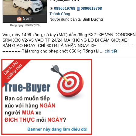
297,000,000 VND
0896619768
0896619768
Thành Công
5
ảnh
Người dùng bán
tại
Bình Dương
Đăng ngày: 08/08/2026
Van; máy 1499 xăng; số tay (M/T) dẫn động 6X2. XE VAN DONGBEN
SRM X30 V2-V5 VÀO TP 24/24 MÀ KHÔNG LO BỊ CẤM GIỜ: XE
SẴN GIAO NGAY- CHỈ 60TR LÀ NHẬN NGAY XE. ------------------------
------------ Tải trọng cho phép chở: 650Kg Tổng tải ...
chi tiết