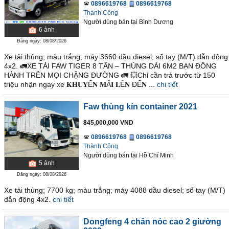
0896619768
0896619768
Thành Công
Người dùng bán
tại
Bình Dương
6
ảnh
Đăng ngày: 08/08/2026
Xe tải thùng; màu trắng; máy 3660 dầu diesel; số tay (M/T) dẫn động
4x2. 🚛XE TẢI FAW TIGER 8 TẤN – THÙNG DÀI 6M2 BẠN ĐỒNG
HÀNH TRÊN MỌI CHẶNG ĐƯỜNG 🚛 💥Chỉ cần trả trước từ 150
triệu nhận ngay xe 𝐊𝐇𝐔𝐘Ế𝐍 𝐌Ã𝐈 𝐋Ê𝐍 ĐẾ𝐍 ...
chi tiết
Faw thùng kín container 2021
845,000,000 VND
0896619768
0896619768
Thành Công
Người dùng bán
tại
Hồ Chí Minh
5
ảnh
Đăng ngày: 08/08/2026
Xe tải thùng; 7700 kg; màu trắng; máy 4088 dầu diesel; số tay (M/T)
dẫn động 4x2.
chi tiết
Dongfeng 4 chân nóc cao 2 giường