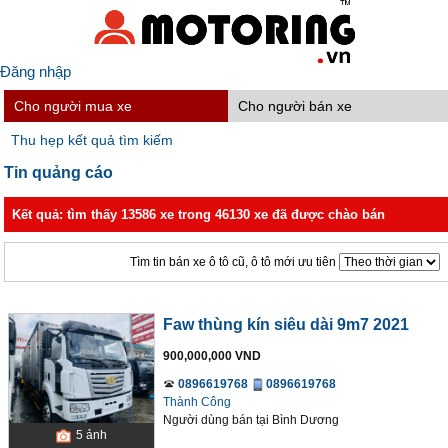
Đăng nhập
Cho người mua xe
Cho người bán xe
Thu hẹp kết quả tìm kiếm
Tin quảng cáo
Kết quả: tìm thấy 13586 xe trong 46130 xe đã được chào bán
Tìm tin bán xe ô tô cũ, ô tô mới ưu tiên
Faw thùng kín siêu dài 9m7 2021
900,000,000 VND
0896619768
0896619768
Thành Công
Người dùng bán
tại
Bình Dương
5
ảnh