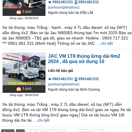
0901481331
0901481331
quehuonghiephoa1
5
ảnh
Người dùng bán
tại
Ðắk Lắk
Đăng ngày: 08/08/2026
Xe tải thùng; màu Trắng - Xanh ; máy 4.7L dầu diesel; số tay (M/T)
dẫn động 4x2. Bán xe tải Jac N900E5 thùng bạt 7m mới 2025 Bán xe
tải Jac N900E5 –TB1 giá tốt, giao xe nhanh. Hotline : 0903.717.321
*** 0901.481.331 (Minh Huệ) Thông số xe tải JAC ...
chi tiết
JAC VM 1T8 thùng lửng dài 6m2
2024
, đã qua sử dụng 10
Liên hệ báo giá
0901481331
0901481331
quehuonghiephoa1
5
ảnh
Người dùng bán
tại
Bình Dương
Đăng ngày: 08/08/2026
Xe tải thùng; màu Trắng ; máy 2.7L dầu diesel; số tay (M/T) dẫn
động 4x2. Bán xe tải VM 1T8 thùng lửng dài 6m2 giao xe ngay Xe tải
Isuzu VM 1T8 thùng lửng 6m2 giao ngay│Giá xe tải Isuzu VM 1t8
thùng dài Xe tải ...
chi tiết