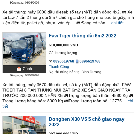
Đăng ngày: 08/08/2026
Xe tải thùng; máy 6600 dầu diesel; số tay (M/T) dẫn động 4x2. 🚛 Xe
tải faw 7 tấn 2 thùng dài 9m7 chiên gia chở hàng nhẹ bao bì giấy, linh
kiện điện tử, pallet gỗ, nhựa, ván ép… 🚛 Đang có sẵn ...
chi tiết
Faw Tiger thùng dài 6m2 2022
610,000,000 VND
Có thương lượng
0896619768
0896619768
Thành Công
7
ảnh
Người dùng bán
tại
Bình Dương
Đăng ngày: 08/08/2026
Xe tải thùng; máy 3670 dầu diesel; số tay (M/T) dẫn động 4x2. FAW
TIGER TẢI 8 TẤN THÙNG MUI BẠT 6m2 XE SẴN GIAO NGAY TRẢ
TRƯỚC 200.000.000 NHẬN XE 🚛Trọng lượng bản thân: 4580 Kg 🚛
Trọng lượng hàng hóa: 8000 Kg 🚛Trọng lượng toàn bộ: 12775 ...
chi
tiết
Dongben X30 V5 5 chỗ giao ngay
2022