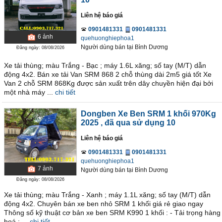
Liên hệ báo giá
0901481331
0901481331
6
ảnh
quehuonghiephoa1
Người dùng bán
tại
Bình Dương
Đăng ngày: 08/08/2026
Xe tải thùng; màu Trắng - Bạc ; máy 1.6L xăng; số tay (M/T) dẫn
động 4x2. Bán xe tải Van SRM 868 2 chỗ thùng dài 2m5 giá tốt Xe
Van 2 chỗ SRM 868Kg được sản xuất trên dây chuyền hiện đại bởi
một nhà máy ...
chi tiết
Dongben Xe Ben SRM 1 khối 970Kg
2025
, đã qua sử dụng 10
Liên hệ báo giá
0901481331
0901481331
quehuonghiephoa1
7
ảnh
Người dùng bán
tại
Bình Dương
Đăng ngày: 08/08/2026
Xe tải thùng; màu Trắng - Xanh ; máy 1.1L xăng; số tay (M/T) dẫn
động 4x2. Chuyên bán xe ben nhỏ SRM 1 khối giá rẻ giao ngay
Thông số kỹ thuật cơ bản xe ben SRM K990 1 khối : - Tải trọng hàng
hoá : ...
chi tiết