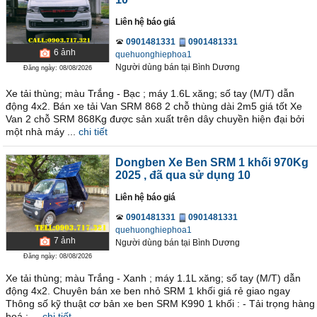
Liên hệ báo giá
0901481331
0901481331
6
ảnh
quehuonghiephoa1
Người dùng bán
tại
Bình Dương
Đăng ngày: 08/08/2026
Xe tải thùng; màu Trắng - Bạc ; máy 1.6L xăng; số tay (M/T) dẫn
động 4x2. Bán xe tải Van SRM 868 2 chỗ thùng dài 2m5 giá tốt Xe
Van 2 chỗ SRM 868Kg được sản xuất trên dây chuyền hiện đại bởi
một nhà máy ...
chi tiết
Dongben Xe Ben SRM 1 khối 970Kg
2025
, đã qua sử dụng 10
Liên hệ báo giá
0901481331
0901481331
quehuonghiephoa1
7
ảnh
Người dùng bán
tại
Bình Dương
Đăng ngày: 08/08/2026
Xe tải thùng; màu Trắng - Xanh ; máy 1.1L xăng; số tay (M/T) dẫn
động 4x2. Chuyên bán xe ben nhỏ SRM 1 khối giá rẻ giao ngay
Thông số kỹ thuật cơ bản xe ben SRM K990 1 khối : - Tải trọng hàng
hoá : ...
chi tiết