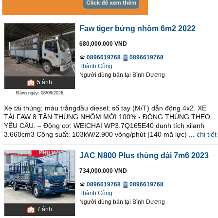
Faw tiger bửng nhôm 6m2 2022
680,000,000 VND
0896619768
0896619768
Thành Công
Người dùng bán
tại
Bình Dương
5
ảnh
Đăng ngày: 08/08/2026
Xe tải thùng; màu trắngdầu diesel; số tay (M/T) dẫn động 4x2. XE
TẢI FAW 8 TẤN THÙNG NHÔM MỚI 100% - ĐÓNG THÙNG THEO
YÊU CẦU. – Động cơ: WEICHAI WP3.7Q165E40 dunh tích xilanh
3.660cm3 Công suất: 103kW/2.900 vòng/phút (140 mã lực) ...
chi tiết
JAC N800 Plus thùng dài 7m6 2023
734,000,000 VND
0896619768
0896619768
Thành Công
Người dùng bán
tại
Bình Dương
7
ảnh