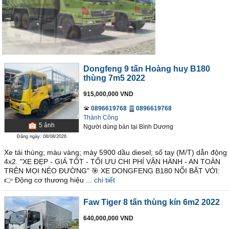
Dongfeng 9 tấn Hoàng huy B180
thùng 7m5 2022
915,000,000 VND
0896619768
0896619768
Thành Công
5
ảnh
Người dùng bán
tại
Bình Dương
Đăng ngày: 08/08/2026
Xe tải thùng; màu vàng; máy 5900 dầu diesel; số tay (M/T) dẫn động
4x2. "XE ĐẸP - GIÁ TỐT - TỐI ƯU CHI PHÍ VẬN HÀNH - AN TOÀN
TRÊN MỌI NẺO ĐƯỜNG" 🎯 XE DONGFENG B180 NỔI BẬT VỚI:
👉 Động cơ thương hiệu ...
chi tiết
Faw Tiger 8 tấn thùng kín 6m2 2022
640,000,000 VND