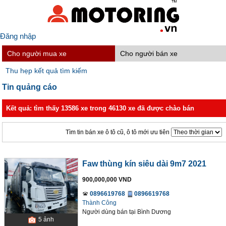
Đăng nhập
Cho người mua xe
Cho người bán xe
Thu hẹp kết quả tìm kiếm
Tin quảng cáo
Kết quả: tìm thấy 13586 xe trong 46130 xe đã được chào bán
Tìm tin bán xe ô tô cũ, ô tô mới ưu tiên
Faw thùng kín siêu dài 9m7 2021
900,000,000 VND
0896619768
0896619768
Thành Công
Người dùng bán
tại
Bình Dương
5
ảnh