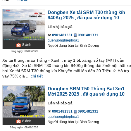
Dongben Xe tải SRM T30 thùng kín
940Kg 2025
, đã qua sử dụng 10
Liên hệ báo giá
0901481331
0901481331
quehuonghiephoa1
8
ảnh
Người dùng bán
tại
Bình Dương
Đăng ngày: 08/08/2026
Xe tải thùng; màu Trắng - Xanh ; máy 1.5L xăng; số tay (M/T) dẫn
động 4x2. Xe tải SRM T30 thùng kín 940Kg thùng dài 2m9 nội thất xe
hơi Xe tải SRM T30 thùng kín Khuyến mãi lên đến 20 Triệu ☆ Hỗ trợ
vay 75% giá ...
chi tiết
Dongben SRM T50 Thùng Bạt 3m1
Mới 2025 2025
, đã qua sử dụng 10
Liên hệ báo giá
0901481331
0901481331
quehuonghiephoa1
8
ảnh
Người dùng bán
tại
Bình Dương
Đăng ngày: 08/08/2026