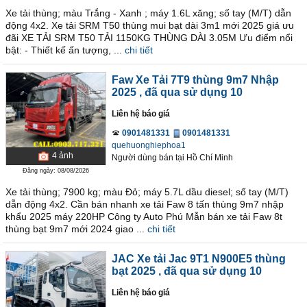
Xe tải thùng; màu Trắng - Xanh ; máy 1.6L xăng; số tay (M/T) dẫn
động 4x2. Xe tải SRM T50 thùng mui bạt dài 3m1 mới 2025 giá ưu
đãi XE TẢI SRM T50 TẢI 1150KG THÙNG DÀI 3.05M Ưu điểm nổi
bật: - Thiết kế ấn tượng, ...
chi tiết
Faw Xe Tải 7T9 thùng 9m7 Nhập
2025
, đã qua sử dụng 10
Liên hệ báo giá
0901481331
0901481331
quehuonghiephoa1
4
ảnh
Người dùng bán
tại
Hồ Chí Minh
Đăng ngày: 08/08/2026
Xe tải thùng; 7900 kg; màu Đỏ; máy 5.7L dầu diesel; số tay (M/T)
dẫn động 4x2. Cần bán nhanh xe tải Faw 8 tấn thùng 9m7 nhập
khẩu 2025 máy 220HP Công ty Auto Phú Mẫn bán xe tải Faw 8t
thùng bạt 9m7 mới 2024 giao ...
chi tiết
JAC Xe tải Jac 9T1 N900E5 thùng
bạt 2025
, đã qua sử dụng 10
Liên hệ báo giá