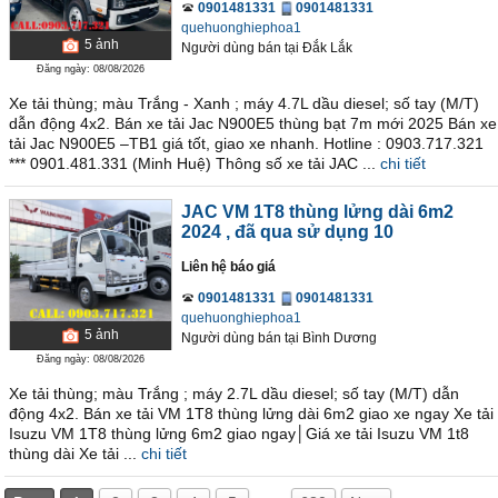
0901481331
0901481331
quehuonghiephoa1
5
ảnh
Người dùng bán
tại
Ðắk Lắk
Đăng ngày: 08/08/2026
Xe tải thùng; màu Trắng - Xanh ; máy 4.7L dầu diesel; số tay (M/T)
dẫn động 4x2. Bán xe tải Jac N900E5 thùng bạt 7m mới 2025 Bán xe
tải Jac N900E5 –TB1 giá tốt, giao xe nhanh. Hotline : 0903.717.321
*** 0901.481.331 (Minh Huệ) Thông số xe tải JAC ...
chi tiết
JAC VM 1T8 thùng lửng dài 6m2
2024
, đã qua sử dụng 10
Liên hệ báo giá
0901481331
0901481331
quehuonghiephoa1
5
ảnh
Người dùng bán
tại
Bình Dương
Đăng ngày: 08/08/2026
Xe tải thùng; màu Trắng ; máy 2.7L dầu diesel; số tay (M/T) dẫn
động 4x2. Bán xe tải VM 1T8 thùng lửng dài 6m2 giao xe ngay Xe tải
Isuzu VM 1T8 thùng lửng 6m2 giao ngay│Giá xe tải Isuzu VM 1t8
thùng dài Xe tải ...
chi tiết