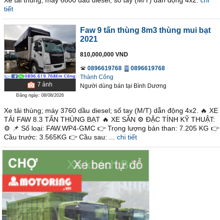
Xe tải thùng; máy 6600 dầu diesel; số tay (M/T) dẫn động 4x2.
chi
tiết
Faw 9 tấn thùng 8m3 thùng mui bạt
2021
810,000,000 VND
0896619768
0896619768
Thành Công
7
ảnh
Người dùng bán
tại
Bình Dương
Đăng ngày: 08/08/2026
Xe tải thùng; máy 3760 dầu diesel; số tay (M/T) dẫn động 4x2. 🔥 XE
TẢI FAW 8.3 TẤN THÙNG BẠT 🔥 XE SẴN ⚙ ĐẶC TÍNH KỸ THUẬT:
⚙ 📌 Số loại: FAW.WP4-GMC 👉 Trọng lượng bản than: 7.205 KG 👉
Cầu trước: 3.565KG 👉 Cầu sau: ...
chi tiết