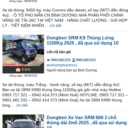
Đăng ngày: 08/08/2026
Xe tải thùng; 8450 kg; máy Cumins dầu diesel; số tay (M/T) dẫn động
4x2. - Ô TÔ PHÚ MẪN CN BÌNH DƯƠNG NHÀ PHÂN PHỐI CHÍNH
HÃNG XE TẢI JAC TẠI VIỆT NAM - HÀNG CHẤT LƯỢNG - GIÁ HỢP
LÝ - TIẾT KIỆM NHIÊN ...
chi tiết
Dongben SRM K9 Thùng Lửng
1150Kg 2025
, đã qua sử dụng 10
Liên hệ báo giá
0901481331
0901481331
quehuonghiephoa1
8
ảnh
Người dùng bán
tại
Bình Dương
Đăng ngày: 08/08/2026
Xe tải thùng; màu Trắng - Xanh xăng; số tay (M/T) dẫn động 4x2.
Bán xe tải SRM K990 thùng lửng 1150Kg giá gốc nhà máy Hotline :
0903.717.321 – 0942.414.373 (Minh Huệ) HOTLINE: 0903.717.321 –
0901.481.331 – 0942.414.373 (Minh Huệ) Xe tải SRM K990 thùng
lửng ...
chi tiết
Dongben Xe Van SRM 868 2 chỗ
thùng dài 2m5 2025
, đã qua sử dụng
10