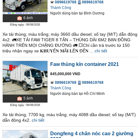
0896619768
0896619768
Thành Công
Người dùng bán
tại
Bình Dương
6
ảnh
Đăng ngày: 08/08/2026
Xe tải thùng; màu trắng; máy 3660 dầu diesel; số tay (M/T) dẫn động
4x2. 🚛XE TẢI FAW TIGER 8 TẤN – THÙNG DÀI 6M2 BẠN ĐỒNG
HÀNH TRÊN MỌI CHẶNG ĐƯỜNG 🚛 💥Chỉ cần trả trước từ 150
triệu nhận ngay xe 𝐊𝐇𝐔𝐘Ế𝐍 𝐌Ã𝐈 𝐋Ê𝐍 ĐẾ𝐍 ...
chi tiết
Faw thùng kín container 2021
845,000,000 VND
0896619768
0896619768
Thành Công
Người dùng bán
tại
Hồ Chí Minh
5
ảnh
Đăng ngày: 08/08/2026
Xe tải thùng; 7700 kg; màu trắng; máy 4088 dầu diesel; số tay (M/T)
dẫn động 4x2.
chi tiết
Dongfeng 4 chân nóc cao 2 giường