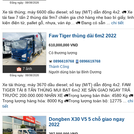
Đăng ngày: 08/08/2026
Xe tải thùng; máy 6600 dầu diesel; số tay (M/T) dẫn động 4x2. 🚛 Xe
tải faw 7 tấn 2 thùng dài 9m7 chiên gia chở hàng nhẹ bao bì giấy, linh
kiện điện tử, pallet gỗ, nhựa, ván ép… 🚛 Đang có sẵn ...
chi tiết
Faw Tiger thùng dài 6m2 2022
610,000,000 VND
Có thương lượng
0896619768
0896619768
Thành Công
7
ảnh
Người dùng bán
tại
Bình Dương
Đăng ngày: 08/08/2026
Xe tải thùng; máy 3670 dầu diesel; số tay (M/T) dẫn động 4x2. FAW
TIGER TẢI 8 TẤN THÙNG MUI BẠT 6m2 XE SẴN GIAO NGAY TRẢ
TRƯỚC 200.000.000 NHẬN XE 🚛Trọng lượng bản thân: 4580 Kg 🚛
Trọng lượng hàng hóa: 8000 Kg 🚛Trọng lượng toàn bộ: 12775 ...
chi
tiết
Dongben X30 V5 5 chỗ giao ngay
2022