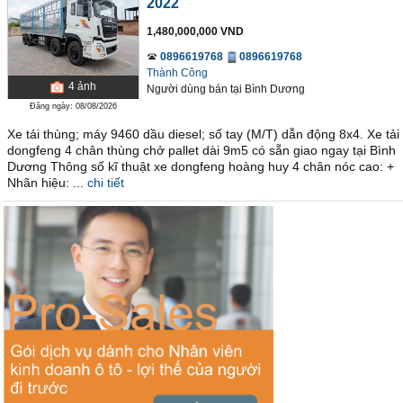
2022
1,480,000,000 VND
0896619768
0896619768
Thành Công
4
ảnh
Người dùng bán
tại
Bình Dương
Đăng ngày: 08/08/2026
Xe tải thùng; máy 9460 dầu diesel; số tay (M/T) dẫn động 8x4. Xe tải
dongfeng 4 chân thùng chở pallet dài 9m5 có sẵn giao ngay tại Bình
Dương Thông số kĩ thuật xe dongfeng hoàng huy 4 chân nóc cao: +
Nhãn hiệu: ...
chi tiết