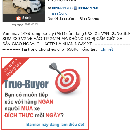
297,000,000 VND
0896619768
0896619768
Thành Công
5
ảnh
Người dùng bán
tại
Bình Dương
Đăng ngày: 08/08/2026
Van; máy 1499 xăng; số tay (M/T) dẫn động 6X2. XE VAN DONGBEN
SRM X30 V2-V5 VÀO TP 24/24 MÀ KHÔNG LO BỊ CẤM GIỜ: XE
SẴN GIAO NGAY- CHỈ 60TR LÀ NHẬN NGAY XE. ------------------------
------------ Tải trọng cho phép chở: 650Kg Tổng tải ...
chi tiết