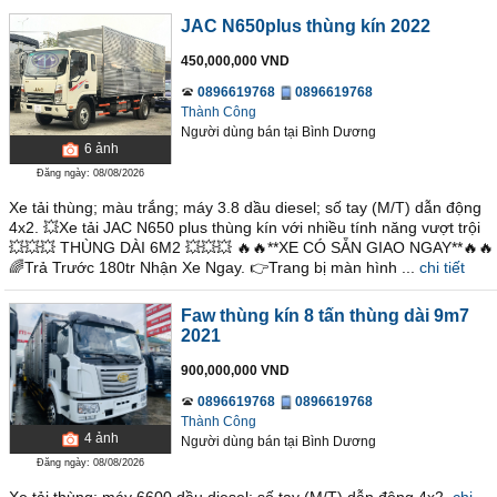
JAC N650plus thùng kín 2022
450,000,000 VND
0896619768
0896619768
Thành Công
Người dùng bán
tại
Bình Dương
6
ảnh
Đăng ngày: 08/08/2026
Xe tải thùng; màu trắng; máy 3.8 dầu diesel; số tay (M/T) dẫn động
4x2. 💥Xe tải JAC N650 plus thùng kín với nhiều tính năng vượt trội
💥💥💥 THÙNG DÀI 6M2 💥💥💥 🔥🔥**XE CÓ SẴN GIAO NGAY**🔥🔥
🌈Trả Trước 180tr Nhận Xe Ngay. 👉Trang bị màn hình ...
chi tiết
Faw thùng kín 8 tấn thùng dài 9m7
2021
900,000,000 VND
0896619768
0896619768
Thành Công
4
ảnh
Người dùng bán
tại
Bình Dương
Đăng ngày: 08/08/2026