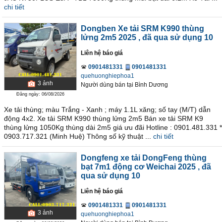
chi tiết
Dongben Xe tải SRM K990 thùng
lửng 2m5 2025
, đã qua sử dụng 10
Liên hệ báo giá
0901481331
0901481331
quehuonghiephoa1
3
ảnh
Người dùng bán
tại
Bình Dương
Đăng ngày: 06/08/2026
Xe tải thùng; màu Trắng - Xanh ; máy 1.1L xăng; số tay (M/T) dẫn
động 4x2. Xe tải SRM K990 thùng lửng 2m5 Bán xe tải SRM K9
thùng lửng 1050Kg thùng dài 2m5 giá ưu đãi Hotline : 0901.481.331 *
0903.717.321 (Minh Huệ) Thông số kỹ thuật ...
chi tiết
Dongfeng xe tải DongFeng thùng
bạt 7m1 động cơ Weichai 2025
, đã
qua sử dụng 10
Liên hệ báo giá
0901481331
0901481331
3
ảnh
quehuonghiephoa1