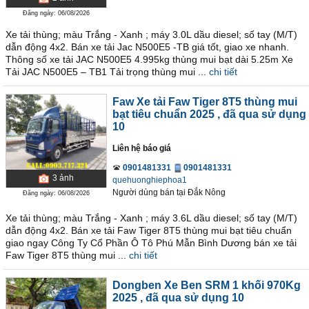
Đăng ngày: 06/08/2026
Xe tải thùng; màu Trắng - Xanh ; máy 3.0L dầu diesel; số tay (M/T)
dẫn động 4x2. Bán xe tải Jac N500E5 -TB giá tốt, giao xe nhanh.
Thông số xe tải JAC N500E5 4.995kg thùng mui bạt dài 5.25m Xe
Tải JAC N500E5 – TB1 Tải trọng thùng mui ...
chi tiết
Faw Xe tải Faw Tiger 8T5 thùng mui
bạt tiêu chuẩn 2025
, đã qua sử dụng
10
Liên hệ báo giá
0901481331
0901481331
3
ảnh
quehuonghiephoa1
Người dùng bán
tại
Ðắk Nông
Đăng ngày: 06/08/2026
Xe tải thùng; màu Trắng - Xanh ; máy 3.6L dầu diesel; số tay (M/T)
dẫn động 4x2. Bán xe tải Faw Tiger 8T5 thùng mui bạt tiêu chuẩn
giao ngay Công Ty Cổ Phần Ô Tô Phú Mẫn Bình Dương bán xe tải
Faw Tiger 8T5 thùng mui ...
chi tiết
Dongben Xe Ben SRM 1 khối 970Kg
2025
, đã qua sử dụng 10