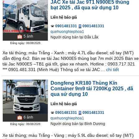
JAC Xe tải Jac 9T1 N900E5 thùng
bạt 2025
, đã qua sử dụng 10
Liên hệ báo giá
0901481331
0901481331
quehuonghiephoa1
5
ảnh
Người dùng bán
tại
Ðắk Lắk
Đăng ngày: 06/08/2026
Xe tải thùng; màu Trắng - Xanh ; máy 4.7L dầu diesel; số tay (M/T)
dẫn động 4x2. Bán xe tải Jac N900E5 thùng bạt 7m mới 2025 Bán xe
tải Jac N900E5 –TB1 giá tốt, giao xe nhanh. Hotline : 0903.717.321
*** 0901.481.331 (Minh Huệ) Thông số xe tải JAC ...
chi tiết
Dongfeng KR180 Thùng Kín
Container 9m9 tải 7200Kg 2025
, đã
qua sử dụng 10
Liên hệ báo giá
0901481331
0901481331
6
ảnh
quehuonghiephoa1
Người dùng bán
tại
Bình Dương
Đăng ngày: 06/08/2026
Xe tải thùng; màu Trắng - Vàng ; máy 5.9L dầu diesel; số tay (M/T)