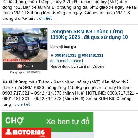
Xe tải thùng; màu Trắng ; máy 2.7L dầu diesel; số tay (M/T) dẫn
động 4x2. Bán xe tải VM 1T8 thùng lửng dài 6m2 giao xe ngay Xe tải
Isuzu VM 1T8 thùng lửng 6m2 giao ngay│Giá xe tải Isuzu VM 1t8
thùng dài Xe tải ...
chi tiết
Dongben SRM K9 Thùng Lửng
1150Kg 2025
, đã qua sử dụng 10
Liên hệ báo giá
0901481331
0901481331
quehuonghiephoa1
8
ảnh
Người dùng bán
tại
Bình Dương
Đăng ngày: 06/08/2026
Xe tải thùng; màu Trắng - Xanh xăng; số tay (M/T) dẫn động 4x2.
Bán xe tải SRM K990 thùng lửng 1150Kg giá gốc nhà máy Hotline :
0903.717.321 – 0942.414.373 (Minh Huệ) HOTLINE: 0903.717.321 –
0901.481.331 – 0942.414.373 (Minh Huệ) Xe tải SRM K990 thùng
lửng ...
chi tiết