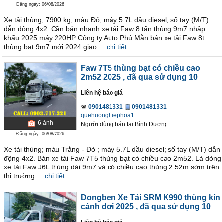
Đăng ngày: 06/08/2026
Xe tải thùng; 7900 kg; màu Đỏ; máy 5.7L dầu diesel; số tay (M/T)
dẫn động 4x2. Cần bán nhanh xe tải Faw 8 tấn thùng 9m7 nhập
khẩu 2025 máy 220HP Công ty Auto Phú Mẫn bán xe tải Faw 8t
thùng bạt 9m7 mới 2024 giao ...
chi tiết
Faw 7T5 thùng bạt có chiều cao
2m52 2025
, đã qua sử dụng 10
Liên hệ báo giá
0901481331
0901481331
quehuonghiephoa1
6
ảnh
Người dùng bán
tại
Bình Dương
Đăng ngày: 06/08/2026
Xe tải thùng; màu Trắng - Đỏ ; máy 5.7L dầu diesel; số tay (M/T) dẫn
động 4x2. Bán xe tải Faw 7T5 thùng bạt có chiều cao 2m52. Là dòng
xe tải Faw J6L thùng dài 9m7 và có chiều cao thùng 2.52m sớm trên
thị trường ...
chi tiết
Dongben Xe Tải SRM K990 thùng kín
cánh dơi 2025
, đã qua sử dụng 10