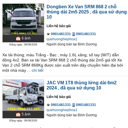
Dongben Xe Van SRM 868 2 chỗ
thùng dài 2m5 2025
, đã qua sử dụng
10
Liên hệ báo giá
0901481331
0901481331
6
ảnh
quehuonghiephoa1
Người dùng bán
tại
Bình Dương
Đăng ngày: 06/08/2026
Xe tải thùng; màu Trắng - Bạc ; máy 1.6L xăng; số tay (M/T) dẫn
động 4x2. Bán xe tải Van SRM 868 2 chỗ thùng dài 2m5 giá tốt Xe
Van 2 chỗ SRM 868Kg được sản xuất trên dây chuyền hiện đại bởi
một nhà máy ...
chi tiết
JAC VM 1T8 thùng lửng dài 6m2
2024
, đã qua sử dụng 10
Liên hệ báo giá
0901481331
0901481331
quehuonghiephoa1
5
ảnh
Người dùng bán
tại
Bình Dương
Đăng ngày: 06/08/2026