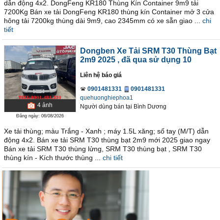
dẫn động 4x2. DongFeng KR180 Thùng Kín Container 9m9 tải
7200Kg Bán xe tải DongFeng KR180 thùng kín Container mở 3 cửa
hông tải 7200kg thùng dài 9m9, cao 2345mm có xe sẵn giao ...
chi
tiết
Dongben Xe Tải SRM T30 Thùng Bạt
2m9 2025
, đã qua sử dụng 10
Liên hệ báo giá
0901481331
0901481331
quehuonghiephoa1
4
ảnh
Người dùng bán
tại
Bình Dương
Đăng ngày: 06/08/2026
Xe tải thùng; màu Trắng - Xanh ; máy 1.5L xăng; số tay (M/T) dẫn
động 4x2. Bán xe tải SRM T30 thùng bạt 2m9 mới 2025 giao ngay
Bán xe tải SRM T30 thùng lửng, SRM T30 thùng bạt , SRM T30
thùng kín - Kích thước thùng ...
chi tiết