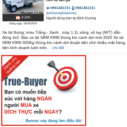
Liên hệ báo giá
0901481331
0901481331
quehuonghiephoa1
9
ảnh
Người dùng bán
tại
Bình Dương
Đăng ngày: 06/08/2026
Xe tải thùng; màu Trắng - Xanh ; máy 1.1L xăng; số tay (M/T) dẫn
động 4x2. Bán xe tải SRM K990 thùng kín cánh dơi mới 2025 Xe tải
SRM K990 920Kg thùng kín cánh dơi thuận tiện chở nhiều mặt hàng,
tiện kinh doanh luôn trên ...
chi tiết