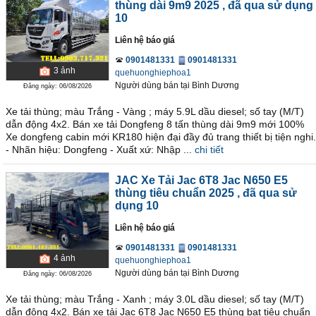
thùng dài 9m9 2025
, đã qua sử dụng
10
Liên hệ báo giá
0901481331
0901481331
3
ảnh
quehuonghiephoa1
Người dùng bán
tại
Bình Dương
Đăng ngày: 06/08/2026
Xe tải thùng; màu Trắng - Vàng ; máy 5.9L dầu diesel; số tay (M/T)
dẫn động 4x2. Bán xe tải Dongfeng 8 tấn thùng dài 9m9 mới 100%
Xe dongfeng cabin mới KR180 hiện đại đầy đủ trang thiết bị tiện nghi.
- Nhãn hiệu: Dongfeng - Xuất xứ: Nhập ...
chi tiết
JAC Xe Tải Jac 6T8 Jac N650 E5
thùng tiêu chuẩn 2025
, đã qua sử
dụng 10
Liên hệ báo giá
0901481331
0901481331
4
ảnh
quehuonghiephoa1
Người dùng bán
tại
Bình Dương
Đăng ngày: 06/08/2026
Xe tải thùng; màu Trắng - Xanh ; máy 3.0L dầu diesel; số tay (M/T)
dẫn động 4x2. Bán xe tải Jac 6T8 Jac N650 E5 thùng bạt tiêu chuẩn