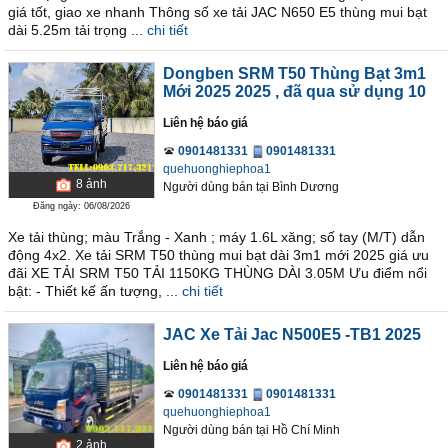
giá tốt, giao xe nhanh Thông số xe tải JAC N650 E5 thùng mui bạt
dài 5.25m tải trọng ...
chi tiết
Dongben SRM T50 Thùng Bạt 3m1
Mới 2025 2025
, đã qua sử dụng 10
Liên hệ báo giá
0901481331
0901481331
quehuonghiephoa1
8
ảnh
Người dùng bán
tại
Bình Dương
Đăng ngày: 06/08/2026
Xe tải thùng; màu Trắng - Xanh ; máy 1.6L xăng; số tay (M/T) dẫn
động 4x2. Xe tải SRM T50 thùng mui bạt dài 3m1 mới 2025 giá ưu
đãi XE TẢI SRM T50 TẢI 1150KG THÙNG DÀI 3.05M Ưu điểm nổi
bật: - Thiết kế ấn tượng, ...
chi tiết
JAC Xe Tải Jac N500E5 -TB1 2025
Liên hệ báo giá
0901481331
0901481331
quehuonghiephoa1
Người dùng bán
tại
Hồ Chí Minh
2
ảnh