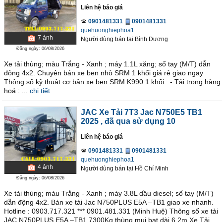
Liên hệ báo giá
0901481331
0901481331
quehuonghiephoa1
7
ảnh
Người dùng bán
tại
Bình Dương
Đăng ngày: 06/08/2026
Xe tải thùng; màu Trắng - Xanh ; máy 1.1L xăng; số tay (M/T) dẫn
động 4x2. Chuyên bán xe ben nhỏ SRM 1 khối giá rẻ giao ngay
Thông số kỹ thuật cơ bản xe ben SRM K990 1 khối : - Tải trọng hàng
hoá : ...
chi tiết
JAC Xe Tải 7T3 Jac N750E5 TB1
2025
, đã qua sử dụng 10
Liên hệ báo giá
0901481331
0901481331
quehuonghiephoa1
4
ảnh
Người dùng bán
tại
Hồ Chí Minh
Đăng ngày: 06/08/2026
Xe tải thùng; màu Trắng - Xanh ; máy 3.8L dầu diesel; số tay (M/T)
dẫn động 4x2. Bán xe tải Jac N750PLUS E5A –TB1 giao xe nhanh.
Hotline : 0903.717.321 *** 0901.481.331 (Minh Huệ) Thông số xe tải
JAC N750PLUS E5A –TB1 7300Kg thùng mui bạt dài 6.2m Xe Tải ...