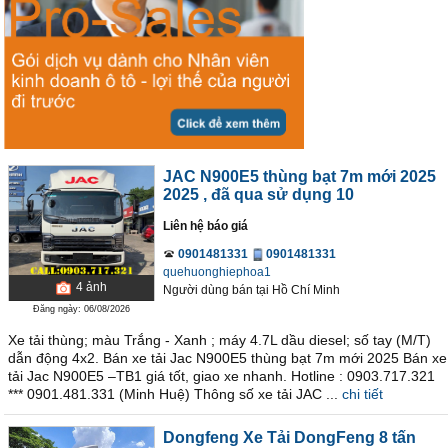
JAC N900E5 thùng bạt 7m mới 2025
2025
, đã qua sử dụng 10
Liên hệ báo giá
0901481331
0901481331
quehuonghiephoa1
4
ảnh
Người dùng bán
tại
Hồ Chí Minh
Đăng ngày: 06/08/2026
Xe tải thùng; màu Trắng - Xanh ; máy 4.7L dầu diesel; số tay (M/T)
dẫn động 4x2. Bán xe tải Jac N900E5 thùng bạt 7m mới 2025 Bán xe
tải Jac N900E5 –TB1 giá tốt, giao xe nhanh. Hotline : 0903.717.321
*** 0901.481.331 (Minh Huệ) Thông số xe tải JAC ...
chi tiết
Dongfeng Xe Tải DongFeng 8 tấn