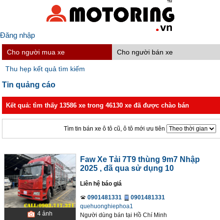
Đăng nhập
Cho người mua xe
Cho người bán xe
Thu hẹp kết quả tìm kiếm
Tin quảng cáo
Kết quả: tìm thấy 13586 xe trong 46130 xe đã được chào bán
Tìm tin bán xe ô tô cũ, ô tô mới ưu tiên
Faw Xe Tải 7T9 thùng 9m7 Nhập
2025
, đã qua sử dụng 10
Liên hệ báo giá
0901481331
0901481331
quehuonghiephoa1
4
ảnh
Người dùng bán
tại
Hồ Chí Minh