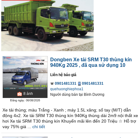
Dongben Xe tải SRM T30 thùng kín
940Kg 2025
, đã qua sử dụng 10
Liên hệ báo giá
0901481331
0901481331
quehuonghiephoa1
8
ảnh
Người dùng bán
tại
Bình Dương
Đăng ngày: 06/08/2026
Xe tải thùng; màu Trắng - Xanh ; máy 1.5L xăng; số tay (M/T) dẫn
động 4x2. Xe tải SRM T30 thùng kín 940Kg thùng dài 2m9 nội thất xe
hơi Xe tải SRM T30 thùng kín Khuyến mãi lên đến 20 Triệu ☆ Hỗ trợ
vay 75% giá ...
chi tiết