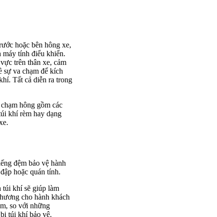
a trước hoặc bên hông xe,
 máy tính điểu khiển.
vực trên thân xe, cảm
về sự va chạm để kích
hí. Tất cả diễn ra trong
va chạm hông gồm các
 túi khí rèm hay dạng
xe.
miếng đệm bảo vệ hành
 đập hoặc quán tính.
 túi khí sẽ giúp làm
 thương cho hành khách
ạm, so với những
ị túi khí bảo vệ.