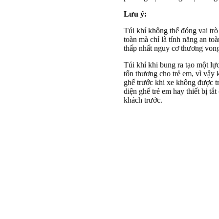
Lưu ý:
Túi khí không thể đóng vai trò
toàn mà chỉ là tính năng an to
thấp nhất nguy cơ thương vong
Túi khí khi bung ra tạo một lự
tổn thương cho trẻ em, vì vậy 
ghế trước khi xe không được t
diện ghế trẻ em hay thiết bị tắ
khách trước.