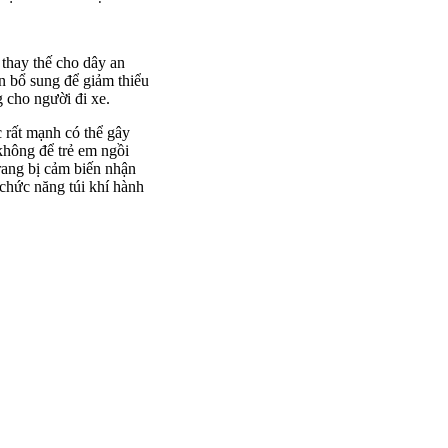
 thay thế cho dây an
àn bổ sung để giảm thiểu
 cho người đi xe.
c rất mạnh có thể gây
không để trẻ em ngồi
rang bị cảm biến nhận
t chức năng túi khí hành