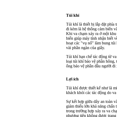
Túi khí
Túi khí là thiết bị lắp đặt phí
đi kèm là hệ thống cảm biến và
Khi va chạm xảy ra ở một khu 
biến giúp máy tính nhận biết 
hoạt các "vụ nổ" làm bung túi k
vài phần ngàn của giây.
Túi khí hạn chế tác động từ 
loại túi khí bảo vệ phần hông,
ống bảo vệ phần đầu người đi 
Lợi ích
Túi khí được thiết kế như là 
khách khỏi các tác động do va
Sự kết hợp giữa dây an toàn và
giảm thiểu lớn khả năng chấn
trong trường hợp xảy ra va ch
phương tiện không được trang b