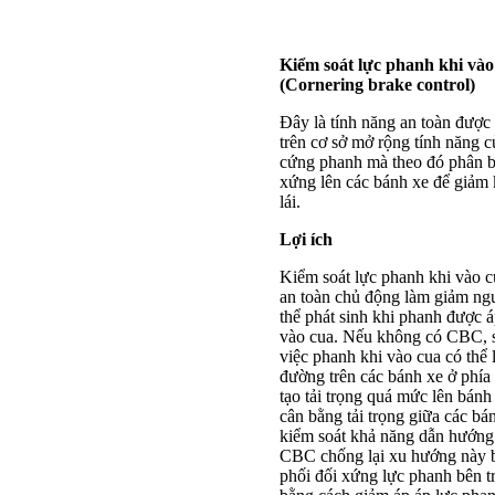
Kiểm soát lực phanh khi và
(
Cornering brake control
)
Đây là tính năng an toàn được
trên cơ sở mở rộng tính năng 
cứng phanh mà theo đó phân b
xứng lên các bánh xe để giảm 
lái.
Lợi ích
Kiểm soát lực phanh khi vào c
an toàn chủ động làm giảm ng
thể phát sinh khi phanh được 
vào cua. Nếu không có CBC, sự
việc phanh khi vào cua có th
đường trên các bánh xe ở phía
tạo tải trọng quá mức lên bánh
cân bằng tải trọng giữa các bá
kiểm soát khả năng dẫn hướng
CBC chống lại xu hướng này 
phối đối xứng lực phanh bên tr