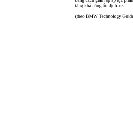
bằng cách giảm áp áp lực phan
tăng khả năng ổn định xe.
(theo BMW Technology Guid