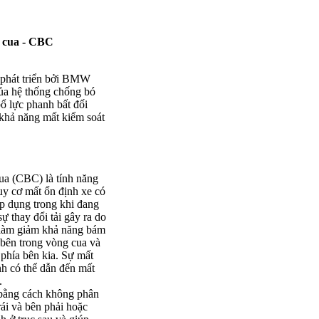
o cua - CBC
 phát triển bởi BMW
của hệ thống chống bó
ổ lực phanh bất đối
khả năng mất kiểm soát
ua (CBC) là tính năng
uy cơ mất ổn định xe có
áp dụng trong khi đang
 thay đổi tải gây ra do
ể làm giảm khả năng bám
 bên trong vòng cua và
 phía bên kia. Sự mất
nh có thể dẫn đến mất
.
bằng cách không phân
ái và bên phải hoặc