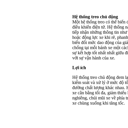
Hệ thống treo chủ động
Một hệ thống treo có thể biến đ
điều khiển điện tử. Hệ thống 
tiếp nhận những thông tin như
hoặc động lực xe khi rẽ, phanh
biến đổi mức dao động của gi
chống tại mỗi bánh xe một các
sự kết hợp tốt nhất nhất giữa đ
với sự vận hành của xe.
Lợi ích
Hệ thống treo chủ động đem lại
kiểm soát và xử lý ở mức độ tố
đường chất lượng khác nhau. 
xe cân bằng tối đa, giảm thiể
nghiêng, chúi mũi xe về phía 
xe chùng xuống khi tăng tốc.