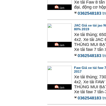
Xe tải Faw 8 tấn
đại, động cơ hộp 
5
ảnh
0362548183
tr
JAC Giá xe tải jac 
80% 2019
Xe tải thùng; 65
4x2. Xe tải JA
THÙNG MUI BẠT
5
ảnh
Xe tải faw 7 tấn X
0362548183
tr
Faw Giá xe tải faw 
2017
Xe tải thùng; 73
4x2. Xe tải F
THÙNG MUI BẠT
6
ảnh
Xe tải faw 7 tấn-7
0362548183
tr