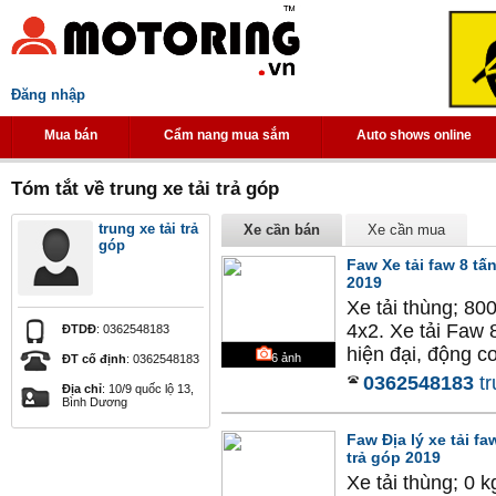
Đăng nhập
Mua bán
Cẩm nang mua sắm
Auto shows online
Tóm tắt về trung xe tải trả góp
trung xe tải trả
Xe cần bán
Xe cần mua
góp
Faw Xe tải faw 8 tấ
2019
Xe tải thùng; 80
4x2. Xe tải Faw 
ĐTDĐ
: 0362548183
hiện đại, động cơ
6
ảnh
ĐT cố định
: 0362548183
0362548183
tr
Địa chỉ
: 10/9 quốc lộ 13,
Bình Dương
Faw Địa lý xe tải f
trả góp 2019
Xe tải thùng; 0 