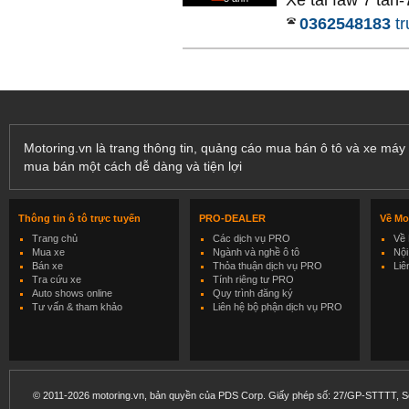
Xe tải faw 7 tấn-7
0362548183
tr
Motoring.vn là trang thông tin, quảng cáo mua bán ô tô và xe máy 
mua bán một cách dễ dàng và tiện lợi
Thông tin ô tô trực tuyến
PRO-DEALER
Về Mo
Trang chủ
Các dịch vụ PRO
Về 
Mua xe
Ngành và nghề ô tô
Nội
Bán xe
Thỏa thuận dịch vụ PRO
Liê
Tra cứu xe
Tính riêng tư PRO
Auto shows online
Quy trình đăng ký
Tư vấn & tham khảo
Liên hệ bộ phận dịch vụ PRO
© 2011-2026 motoring.vn, bản quyền của PDS Corp. Giấy phép số: 27/GP-STTTT, Sở