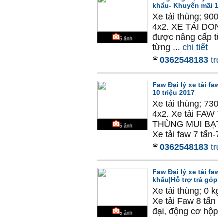
khẩu- Khuyến mãi 1
Xe tải thùng; 9
4x2. XE TẢI DO
được nâng cấp t
5
ảnh
từng ...
chi tiết
0362548183
tr
Faw Đại lý xe tải f
10 triệu 2017
Xe tải thùng; 73
4x2. Xe tải F
THÙNG MUI BẠT
5
ảnh
Xe tải faw 7 tấn-7
0362548183
tr
Faw Đại lý xe tải 
khẩu|Hỗ trợ trả góp
Xe tải thùng; 0 
Xe tải Faw 8 tấn
đại, động cơ hộp 
5
ảnh