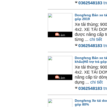
0362548183
tr
Dongfeng Bán xe tả
góp 2019
Xe tải thùng; 9
4x2. XE TẢI DO
được nâng cấp t
6
ảnh
từng ...
chi tiết
0362548183
tr
Dongfeng Bán xe tả
khẩu|Hỗ trợ trả góp
Xe tải thùng; 9
4x2. XE TẢI DO
nâng cấp từ dòn
6
ảnh
dụng ...
chi tiết
0362548183
tr
Dongfeng Xe tải don
góp 80%