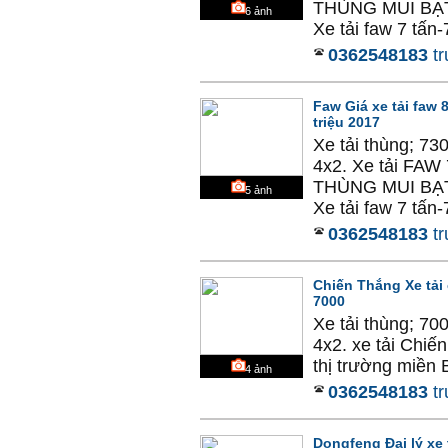
THÙNG MUI BẠT
6
ảnh
Xe tải faw 7 tấn-7
0362548183
tr
Faw Giá xe tải faw 
triệu 2017
Xe tải thùng; 73
4x2. Xe tải F
THÙNG MUI BẠT
5
ảnh
Xe tải faw 7 tấn-7
0362548183
tr
Chiến Thắng Xe tải 
7000
Xe tải thùng; 70
4x2. xe tải Chiế
thị trường miền 
4
ảnh
0362548183
tr
Dongfeng Đại lý xe 