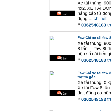
Xe tải thùng; 9
4x2. XE TẢI DO
nâng cấp từ dòn
6
ảnh
dụng ...
chi tiết
0362548183
tr
Faw Giá xe tải faw 
Xe tải thùng; 80
8 tấn — faw 8t t
hộp số cải tiến g
6
ảnh
0362548183
tr
Faw Giá xe tải faw 
trợ trả góp
Xe tải thùng; 0 
Xe tải Faw 8 tấn
đại, động cơ hộp 
6
ảnh
0362548183
tr