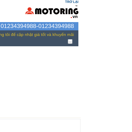
TRỞ LẠI
g 01234394988-01234394988
ng tôi để cập nhật giá tốt và khuyến mãi