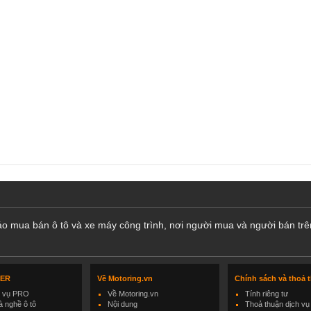
cáo mua bán ô tô và xe máy công trình, nơi người mua và người bán trê
LER
Về Motoring.vn
Chính sách và thoả 
h vụ PRO
Về Motoring.vn
Tính riêng tư
 nghề ô tô
Nội dung
Thoả thuận dịch vụ