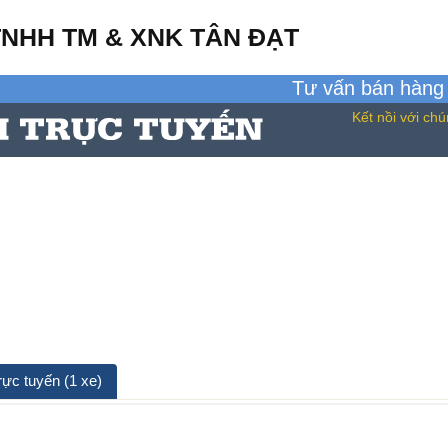
TNHH TM & XNK TÂN ĐẠT
Tư vấn bán hàn
Kết nồi với chú
rực tuyến (1 xe)