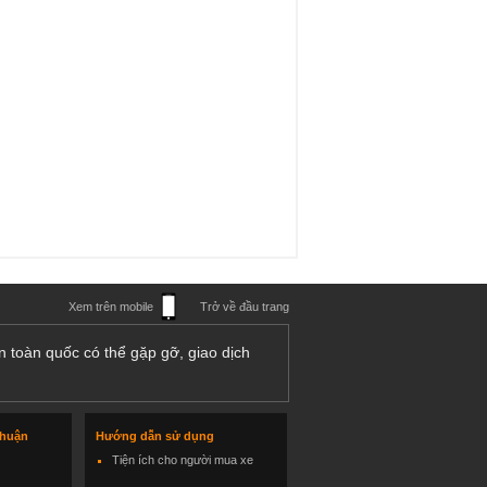
Xem trên mobile
Trở về đầu trang
n toàn quốc có thể gặp gỡ, giao dịch
thuận
Hướng dẫn sử dụng
Tiện ích cho người mua xe