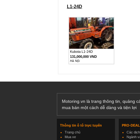
L1-24D
Kubota L1-24D
131,000,000 VND
Hà Nội
Motoring.vn là trang thông tin, quảng 
mua bán một cách dễ dàng và tiện lợi
Thông tin ô tô trực tuyến
PRO-DEA
Trang chủ
Các dịc
Mua xe
Ngành và