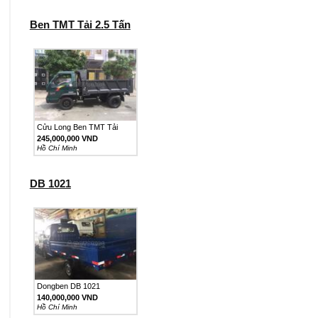
Ben TMT Tải 2.5 Tấn
Cửu Long Ben TMT Tải
2.5...
245,000,000 VND
Hồ Chí Minh
DB 1021
Dongben DB 1021
140,000,000 VND
Hồ Chí Minh