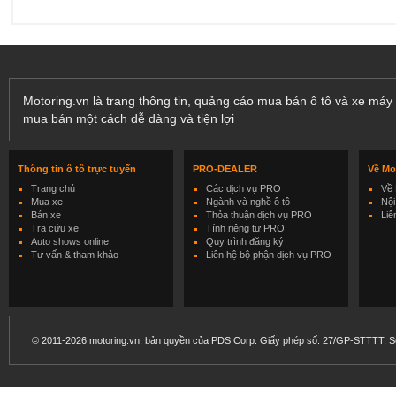
Motoring.vn là trang thông tin, quảng cáo mua bán ô tô và xe máy 
mua bán một cách dễ dàng và tiện lợi
Thông tin ô tô trực tuyến
PRO-DEALER
Về Mo
Trang chủ
Các dịch vụ PRO
Về 
Mua xe
Ngành và nghề ô tô
Nội
Bán xe
Thỏa thuận dịch vụ PRO
Liê
Tra cứu xe
Tính riêng tư PRO
Auto shows online
Quy trình đăng ký
Tư vấn & tham khảo
Liên hệ bộ phận dịch vụ PRO
© 2011-2026 motoring.vn, bản quyền của PDS Corp. Giấy phép số: 27/GP-STTTT, Sở