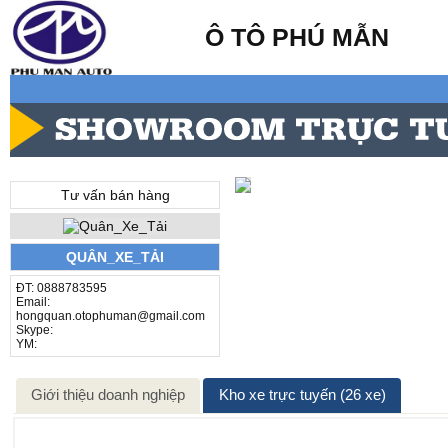
Ô TÔ PHÚ MẪN
Tư vấn bán hàng
QUÂN_XE_TẢI
ĐT: 0888783595
Email:
hongquan.otophuman@gmail.com
Skype:
YM:
Giới thiệu doanh nghiệp
Kho xe trực tuyến (26 xe)