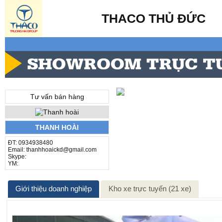
THACO THỦ ĐỨC
Tư vấn bán hàng
THANH HOÀI
ĐT: 0934938480
Email: thanhhoaickd@gmail.com
Skype:
YM:
Giới thiệu doanh nghiệp
Kho xe trực tuyến (21 xe)