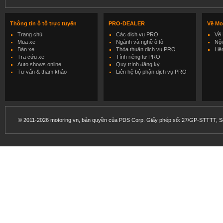
Thông tin ô tô trực tuyến
PRO-DEALER
Về Mo
Trang chủ
Các dịch vụ PRO
Về 
Mua xe
Ngành và nghề ô tô
Nội
Bán xe
Thỏa thuận dịch vụ PRO
Liê
Tra cứu xe
Tính riêng tư PRO
Auto shows online
Quy trình đăng ký
Tư vấn & tham khảo
Liên hệ bộ phận dịch vụ PRO
© 2011-2026 motoring.vn, bản quyền của PDS Corp. Giấy phép số: 27/GP-STTTT, Sở