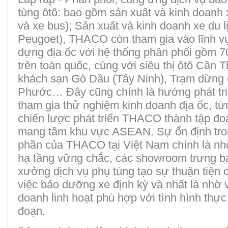
tùng ôtô: bao gồm sản xuất và kinh doanh 
và xe bus); Sản xuất và kinh doanh xe du l
Peugoet), THACO còn tham gia vào lĩnh v
dựng địa ốc với hệ thống phân phối gồm 7
trên toàn quốc, cùng với siêu thị ôtô Cần
khách sạn Gò Dầu (Tây Ninh), Trạm dừng
Phước… Đây cũng chính là hướng phát t
tham gia thử nghiệm kinh doanh địa ốc, t
chiến lược phát triển THACO thành tập đ
mang tầm khu vực ASEAN. Sự ổn định tron
phần của THACO tại Việt Nam chính là nh
hạ tầng vững chắc, các showroom trưng bà
xưởng dịch vụ phụ tùng tạo sự thuận tiện 
việc bảo dưỡng xe định kỳ và nhất là nhờ 
doanh linh hoạt phù hợp với tình hình thực 
đoạn.