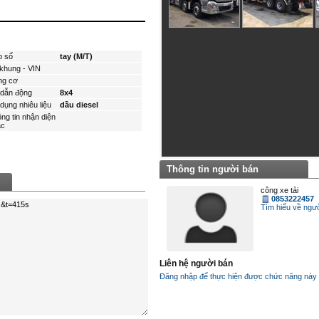
p số
tay (M/T)
khung - VIN
ng cơ
dẫn động
8x4
dụng nhiêu liệu
dầu diesel
ng tin nhận diện
́c
Thông tin người bán
công xe tải
0853222457
Tìm hiểu về ngươ
Liên hệ người bán
Đăng nhập để thực hiện được chức năng này