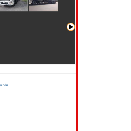
̀i bán