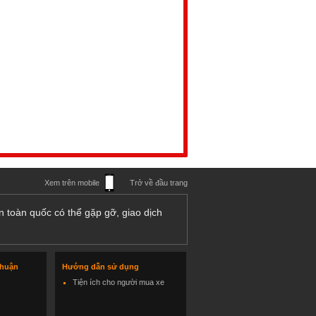
Xem trên mobile
Trở về đầu trang
n toàn quốc có thể gặp gỡ, giao dịch
thuận
Hướng dẫn sử dụng
Tiện ích cho người mua xe