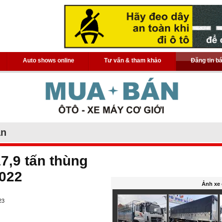
Auto shows online
Tư vấn & tham khảo
Đăng tin b
án
7,9 tấn thùng
2022
Ảnh xe 
23