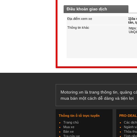
Điều khoản giao dịch
Địa điểm xem xe
110a
tân, 
Thông tin khác
Motoring.vn là trang thông tin, quảng 
mua bán một cách dễ dàng và tiện lợi
Thông tin ô tô trực tuyến
PRO-DEA
Trang chủ
Các dịc
Mua xe
Ngành và
Bán xe
Thỏa th
Tra cứu xe
Tính riê