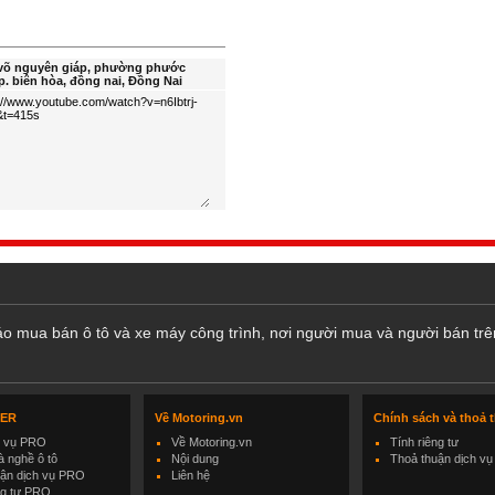
 võ nguyên giáp, phường phước
tp. biên hòa, đồng nai, Ðồng Nai
cáo mua bán ô tô và xe máy công trình, nơi người mua và người bán trê
LER
Về Motoring.vn
Chính sách và thoả 
h vụ PRO
Về Motoring.vn
Tính riêng tư
 nghề ô tô
Nội dung
Thoả thuận dịch vụ
uận dịch vụ PRO
Liên hệ
ng tư PRO