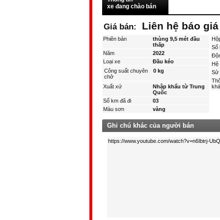
xe đang chào bán
Liên hệ báo giá
Giá bán:
Phiên bản
thùng 9,5 mét đầu
Hộ
thấp
Số 
Năm
2022
Độ
Loại xe
Đầu kéo
Hệ 
Công suất chuyên
0 kg
Sử 
chở
Thô
Xuất xứ
Nhập khẩu từ Trung
kha
Quốc
Số km đã đi
03
Màu sơn
vàng
Ghi chú khác của người bán