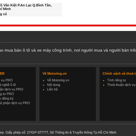
õ Văn Kiệt P.An Lạc Q.Bình Tân,
hí Minh
g có
cáo mua bán ô tô và xe máy công trình, nơi người mua và người bán trê
LER
Về Motoring.vn
Chính sách và thoả 
h vụ PRO
Về Motoring.vn
Tính riêng tư
 nghề ô tô
Nội dung
Thoả thuận dịch vụ
uận dịch vụ PRO
Liên hệ
ng tư PRO
h đăng ký
bộ phận dịch vụ PRO
rp. Giấy phép số: 27/GP-STTTT, Sở Thông tin & Truyền thông Tp.Hồ Chí Minh