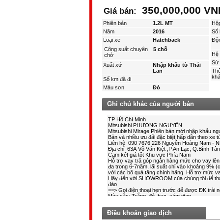
350,000,000 V
Giá bán:
Phiên bản
1.2L MT
Hộ
Năm
2016
Số 
Loại xe
Hatchback
Độ
Công suất chuyên
5 chỗ
Hệ 
chở
Sử 
Xuất xứ
Nhập khẩu từ Thái
Lan
Thô
kha
Số km đã đi
Màu sơn
Đỏ
Ghi chú khác của người bán
Điều khoản giao dịch