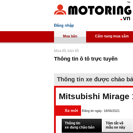
Đăng nhập
Mua bán
Cẩm nang mua sắm
Mua tốt, bán tốt
Thông tin ô tô trực tuyến
Thông tin xe được chào b
Mitsubishi Mirage
Xe mới
Đăng tin ngày: 18/06/2021
Thông tin
Tóm tắt về
xe đang chào bán
mẫu xe này