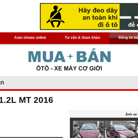
Auto shows online
Tư vấn & tham khảo
Đăng tin b
án
 1.2L MT 2016
Ảnh xe 