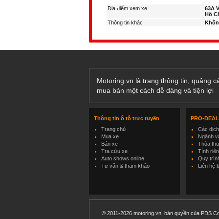
Địa điểm xem xe
63A V
Hồ C
Thông tin khác
Khôn
Motoring.vn là trang thông tin, quảng 
mua bán một cách dễ dàng và tiện lợi
Thông tin ô tô trực tuyến
PRO-DEA
Trang chủ
Các dịc
Mua xe
Ngành và
Bán xe
Thỏa th
Tra cứu xe
Tính riê
Auto shows online
Quy trìn
Tư vấn & tham khảo
Liên hệ 
© 2011-2026 motoring.vn, bản quyền của PDS Co