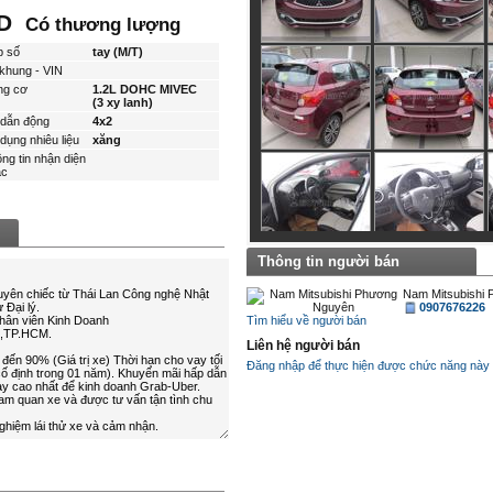
ND
Có thương lượng
p số
tay (M/T)
khung - VIN
ng cơ
1.2L DOHC MIVEC
(3 xy lanh)
dẫn động
4x2
dụng nhiêu liệu
xăng
ng tin nhận diện
́c
Thông tin người bán
Nam Mitsubishi
0907676226
Tìm hiểu về người bán
Liên hệ người bán
Đăng nhập để thực hiện được chức năng này