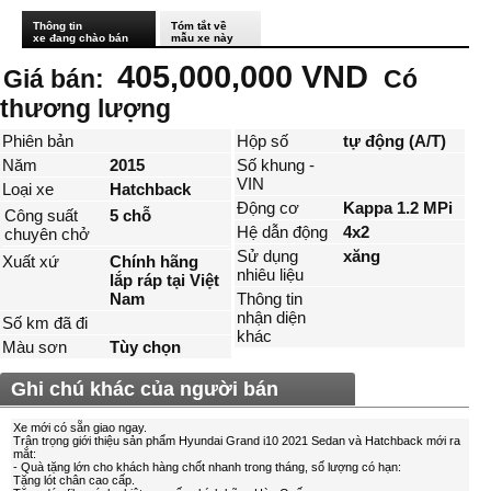
Thông tin
Tóm tắt về
xe đang chào bán
mẫu xe này
405,000,000 VND
Giá bán:
Có
thương lượng
Phiên bản
Hộp số
tự động (A/T)
Năm
2015
Số khung -
VIN
Loại xe
Hatchback
Động cơ
Kappa 1.2 MPi
Công suất
5 chỗ
Hệ dẫn động
4x2
chuyên chở
Sử dụng
xăng
Xuất xứ
Chính hãng
nhiêu liệu
lắp ráp tại Việt
Nam
Thông tin
nhận diện
Số km đã đi
khác
Màu sơn
Tùy chọn
Ghi chú khác của người bán