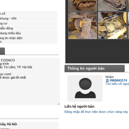
p số
khung - VIN
ng cơ
dẫn động
dụng nhiêu liệu
ng tin nhận diện
́c
Thông tin người bán
Nhâm
0965843174
Tìm hiểu về ngươ
Liên hệ người bán
Đăng nhập để thực hiện được chức năng này
iấy, Hà Nội