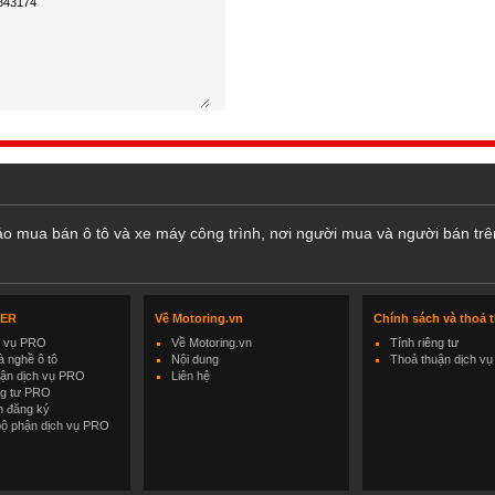
cáo mua bán ô tô và xe máy công trình, nơi người mua và người bán trê
LER
Về Motoring.vn
Chính sách và thoả 
h vụ PRO
Về Motoring.vn
Tính riêng tư
 nghề ô tô
Nội dung
Thoả thuận dịch vụ
uận dịch vụ PRO
Liên hệ
ng tư PRO
h đăng ký
bộ phận dịch vụ PRO