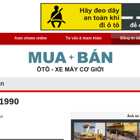
Auto shows online
Tư vấn & tham khảo
Đăng tin b
án
1990
Ảnh xe 
16