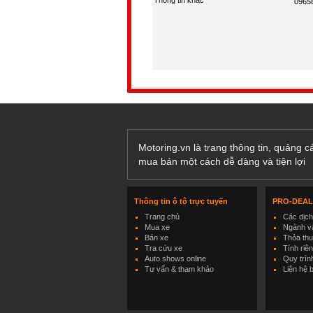
Thông tin khác
Motoring.vn là trang thông tin, quảng 
mua bán một cách dễ dàng và tiện lợi
Thông tin ô tô trực tuyến
PRO-DEA
Trang chủ
Các dịc
Mua xe
Ngành và
Bán xe
Thỏa th
Tra cứu xe
Tính riê
Auto shows online
Quy trìn
Tư vấn & tham khảo
Liên hệ 