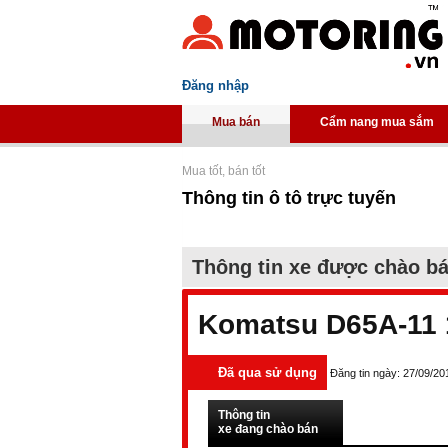
Đăng nhập
Mua bán
Cẩm nang mua sắm
Mua tốt, bán tốt
Thông tin ô tô trực tuyến
Thông tin xe được chào b
Komatsu D65A-11 
Đã qua sử dụng
Đăng tin ngày: 27/09/20
Thông tin
xe đang chào bán