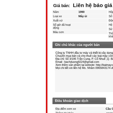
Liên hệ báo giá
Giá bán:
Năm
1990
Hộ
Loại xe
Máy ủi
Số 
Xuất xứ
Độ
Số giờ đã hoạt
Hệ 
động
Sử 
Màu sơn
Thô
kha
Ghi chú khác của người bán
Điều khoản giao dịch
Địa điểm xem xe
Cầu G