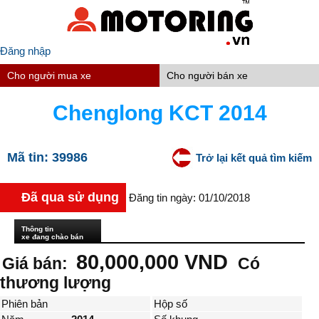
Đăng nhập
Cho người mua xe
Cho người bán xe
Chenglong KCT 2014
Mã tin:
39986
Trở lại kết quả tìm kiếm
Đã qua sử dụng
Đăng tin ngày: 01/10/2018
Thông tin
xe đang chào bán
80,000,000 VND
Giá bán:
Có
thương lượng
Phiên bản
Hộp số