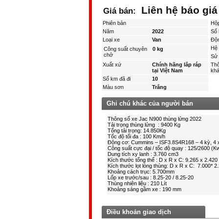
Liên hệ báo giá
Giá bán:
Phiên bản
Hộ
Năm
2022
Số 
Loại xe
Van
Độ
Hệ 
Công suất chuyên
0 kg
chở
Sử 
Xuất xứ
Chính hãng lắp ráp
Thô
tại Việt Nam
kha
Số km đã đi
10
Màu sơn
Trắng
Ghi chú khác của người bán
Điều khoản giao dịch