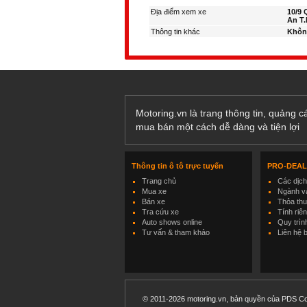
Địa điểm xem xe
10/9 
An T
Thông tin khác
Khôn
Motoring.vn là trang thông tin, quảng 
mua bán một cách dễ dàng và tiện lợi
Thông tin ô tô trực tuyến
PRO-DEA
Trang chủ
Các dịc
Mua xe
Ngành và
Bán xe
Thỏa th
Tra cứu xe
Tính riê
Auto shows online
Quy trìn
Tư vấn & tham khảo
Liên hệ 
© 2011-2026 motoring.vn, bản quyền của PDS Co