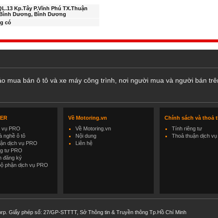
QL.13 Kp.Tây P.Vĩnh Phú TX.Thuận
.Bình Dương, Bình Dương
g có
cáo mua bán ô tô và xe máy công trình, nơi người mua và người bán trê
LER
Về Motoring.vn
Chính sách và thoả 
h vụ PRO
Về Motoring.vn
Tính riêng tư
 nghề ô tô
Nội dung
Thoả thuận dịch vụ
uận dịch vụ PRO
Liên hệ
ng tư PRO
h đăng ký
bộ phận dịch vụ PRO
rp. Giấy phép số: 27/GP-STTTT, Sở Thông tin & Truyền thông Tp.Hồ Chí Minh