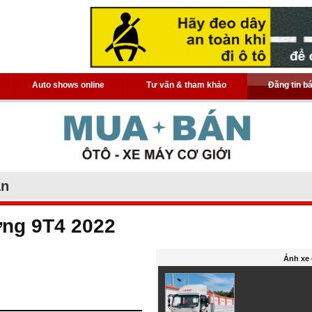
Auto shows online
Tư vấn & tham khảo
Đăng tin b
án
ửng 9T4 2022
Ảnh xe 