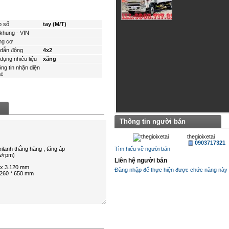
p số
tay (M/T)
khung - VIN
ng cơ
dẫn động
4x2
dụng nhiêu liệu
xăng
ng tin nhận diện
́c
Thông tin người bán
thegioixetai
0903717321
Tìm hiểu về người bán
Liên hệ người bán
Đăng nhập để thực hiện được chức năng này