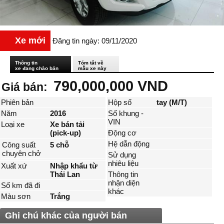
Xe mới
Đăng tin ngày: 09/11/2020
Thông tin
Tóm tắt về
xe đang chào bán
mẫu xe này
790,000,000 VND
Giá bán:
Phiên bản
Hộp số
tay (M/T)
Năm
2016
Số khung -
VIN
Loại xe
Xe bán tải
(pick-up)
Động cơ
Hệ dẫn động
Công suất
5 chỗ
chuyên chở
Sử dụng
nhiêu liệu
Xuất xứ
Nhập khẩu từ
Thái Lan
Thông tin
nhận diện
Số km đã đi
khác
Màu sơn
Trắng
Ghi chú khác của người bán