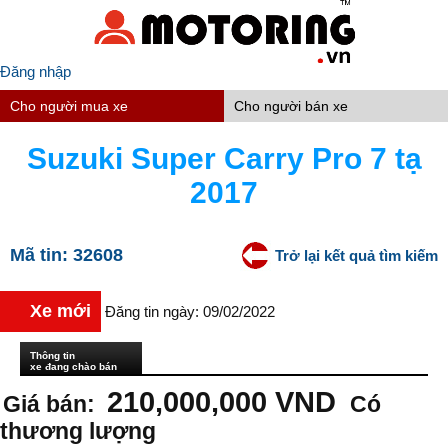
Đăng nhập
Cho người mua xe
Cho người bán xe
Suzuki Super Carry Pro 7 tạ
2017
Mã tin:
32608
Trở lại kết quả tìm kiếm
Xe mới
Đăng tin ngày: 09/02/2022
Thông tin
xe đang chào bán
210,000,000 VND
Giá bán:
Có
thương lượng