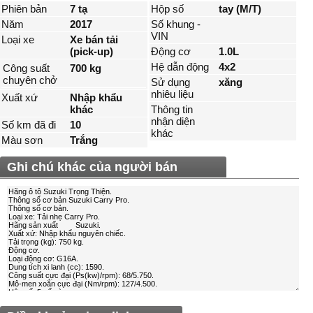
Phiên bản
7 tạ
Hộp số
tay (M/T)
Năm
2017
Số khung -
VIN
Loại xe
Xe bán tải
(pick-up)
Động cơ
1.0L
Hệ dẫn động
4x2
Công suất
700 kg
chuyên chở
Sử dụng
xăng
nhiêu liệu
Xuất xứ
Nhập khẩu
khác
Thông tin
nhận diện
Số km đã đi
10
khác
Màu sơn
Trắng
Ghi chú khác của người bán