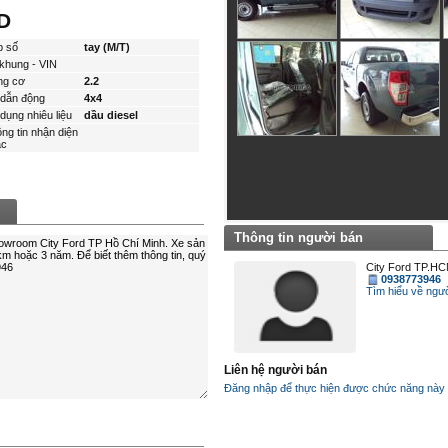
D
p số
tay (M/T)
khung - VIN
ng cơ
2.2
dẫn động
4x4
dụng nhiêu liệu
dầu diesel
ng tin nhận diện
́c
Thông tin người bán
City Ford TP.H
0938773946
Tìm hiểu về ngươ
Liên hệ người bán
Đăng nhập để thực hiện được chức năng này