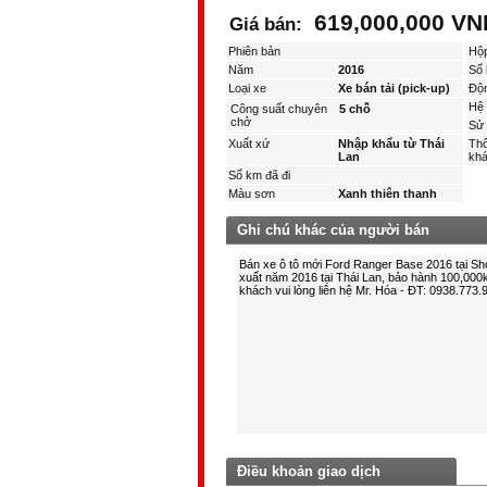
619,000,000 VN
Giá bán:
Phiên bản
Hộ
Năm
2016
Số 
Loại xe
Xe bán tải (pick-up)
Độ
Hệ 
Công suất chuyên
5 chỗ
chở
Sử 
Xuất xứ
Nhập khẩu từ Thái
Thô
Lan
kha
Số km đã đi
Màu sơn
Xanh thiên thanh
Ghi chú khác của người bán
Điều khoản giao dịch