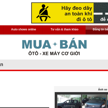
Auto shows online
Tư vấn & tham khảo
Đăng tin b
án
Ảnh xe 