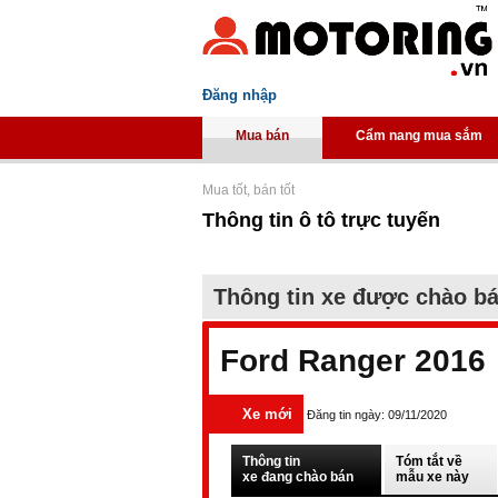
Đăng nhập
Mua bán
Cẩm nang mua sắm
Mua tốt, bán tốt
Thông tin ô tô trực tuyến
Thông tin xe được chào b
Ford Ranger 2016
Xe mới
Đăng tin ngày: 09/11/2020
Thông tin
Tóm tắt về
xe đang chào bán
mẫu xe này