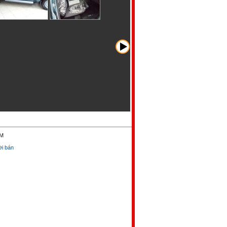
CM
̀i bán