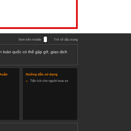
Xem trên mobile
Trở về đầu trang
n toàn quốc có thể gặp gỡ, giao dịch
thuận
Hướng dẫn sử dụng
Tiện ích cho người mua xe