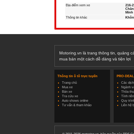
Địa điểm xem xe
216-2
Chán
Minh
Thông tin khác
Khôn
Motoring.vn là trang thông tin, quảng 
mua bán một cách dễ dàng và tiện lợi
Thông tin ô tô trực tuyến
PRO-DEA
Trang chủ
Các dịc
Mua xe
Ngành và
Bán xe
Thỏa th
Tra cứu xe
Tính riê
Auto shows online
Quy trìn
Tư vấn & tham khảo
Liên hệ 