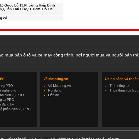
18 Quốc Lộ 13,Phường Hiệp Bình
h,Quận Thủ Đức,TP.Hcm, Hồ Chí
g có
cáo mua bán ô tô và xe máy công trình, nơi người mua và người bán trê
LER
Về Motoring.vn
Chính sách và thoả 
h vụ PRO
Về Motoring.vn
Tính riêng tư
 nghề ô tô
Nội dung
Thoả thuận dịch vụ
uận dịch vụ PRO
Liên hệ
ng tư PRO
h đăng ký
bộ phận dịch vụ PRO