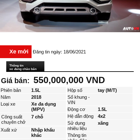
Xe mới
Đăng tin ngày: 18/06/2021
Thông tin
xe đang chào bán
550,000,000 VND
Giá bán:
Phiên bản
1.5L
Hộp số
tay (M/T)
Năm
2018
Số khung -
VIN
Loại xe
Xe đa dụng
(MPV)
Động cơ
1.5L
Hệ dẫn động
4x2
Công suất
7 chỗ
chuyên chở
Sử dụng
xăng
nhiêu liệu
Xuất xứ
Nhập khẩu
khác
Thông tin