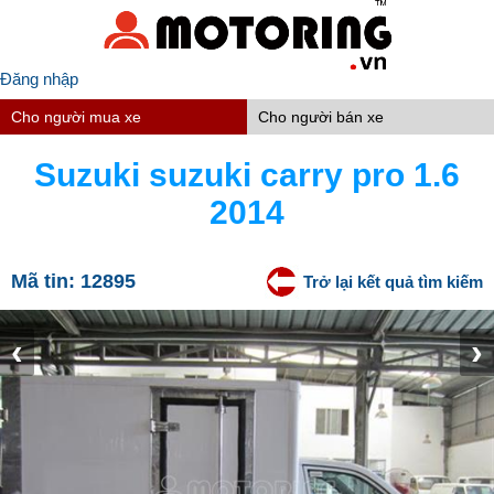
Đăng nhập
Cho người mua xe
Cho người bán xe
Suzuki suzuki carry pro 1.6
2014
Mã tin:
12895
Trở lại kết quả tìm kiếm
‹
›