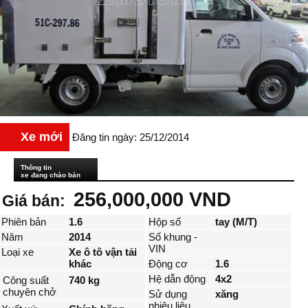
Xe mới
Đăng tin ngày: 25/12/2014
Thông tin
xe đang chào bán
256,000,000 VND
Giá bán:
Phiên bản
1.6
Hộp số
tay (M/T)
Năm
2014
Số khung -
VIN
Loại xe
Xe ô tô vận tải
khác
Động cơ
1.6
Hệ dẫn động
4x2
Công suất
740 kg
chuyên chở
Sử dụng
xăng
nhiêu liệu