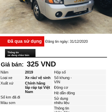
Đã qua sử dụng
Đăng tin ngày: 31/12/2020
Thông tin
xe đang chào bán
325 VND
Giá bán:
Năm
2019
Hộp số
Loại xe
Xe rác/ vệ sinh
Số khung -
VIN
Xuất xứ
Chính hãng
lắp ráp tại Việt
Động cơ
Nam
Hệ dẫn động
Số km đã đi
Sử dụng
Màu sơn
nhiêu liệu
Thông tin