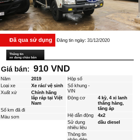
Đã qua sử dụng
Đăng tin ngày: 31/12/2020
Thông tin
xe đang chào bán
910 VND
Giá bán:
Năm
2019
Hộp số
Loại xe
Xe rác/ vệ sinh
Số khung -
VIN
Xuất xứ
Chính hãng
lắp ráp tại Việt
Động cơ
4 kỳ, 4 xi lanh
Nam
thẳng hàng,
tăng áp
Số km đã đi
Hệ dẫn động
4x2
Màu sơn
Sử dụng
dầu diesel
nhiêu liệu
Thông tin
nhận diện