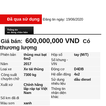
Đã qua sử dụng
Đăng tin ngày: 19/06/2020
Thông tin
xe đang chào bán
600,000,000 VND
Giá bán:
Có
thương lượng
Phiên bản
thùng mui bạt
Hộp số
tay (M/T)
6m2
Số khung -
Năm
2017
VIN
Loại xe
Xe tải thùng
Động cơ
D4DB
Hệ dẫn động
4x2
Công suất
7300 kg
chuyên chở
Sử dụng
dầu diesel
nhiêu liệu
Xuất xứ
Chính hãng
lắp ráp tại Việt
Thông tin
Nam
nhận diện
khác
Số km đã đi
Màu sơn
xanh