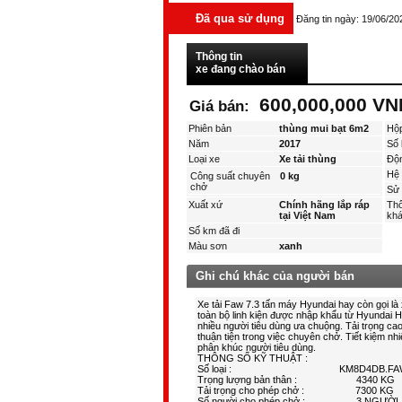
Đã qua sử dụng
Đăng tin ngày: 19/06/20
Thông tin
xe đang chào bán
600,000,000 VN
Giá bán:
Phiên bản
thùng mui bạt 6m2
Hộ
Năm
2017
Số 
Loại xe
Xe tải thùng
Độ
Hệ 
Công suất chuyên
0 kg
chở
Sử 
Xuất xứ
Chính hãng lắp ráp
Thô
tại Việt Nam
kha
Số km đã đi
Màu sơn
xanh
Ghi chú khác của người bán