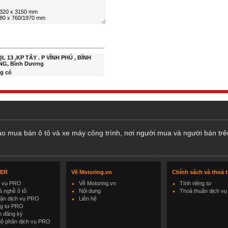
QL 13 ,KP TÂY . P VĨNH PHÚ , BÌNH
G, Bình Dương
g có
cáo mua bán ô tô và xe máy công trình, nơi người mua và người bán trê
LER
Về Motoring.vn
Chính sách và thoả 
h vụ PRO
Về Motoring.vn
Tính riêng tư
 nghề ô tô
Nội dung
Thoả thuận dịch vụ
uận dịch vụ PRO
Liên hệ
ng tư PRO
h đăng ký
bộ phận dịch vụ PRO