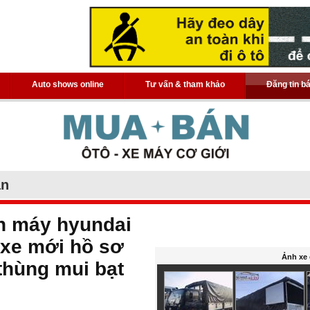
Auto shows online
Tư vấn & tham khảo
Đăng tin b
án
ấn máy hyundai
-xe mới hồ sơ
Ảnh xe 
thùng mui bạt