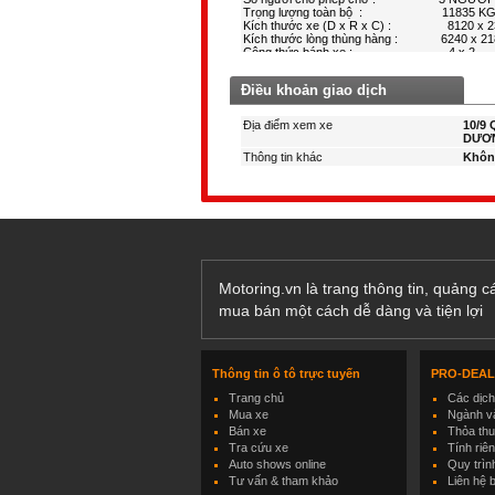
Điều khoản giao dịch
Địa điểm xem xe
10/9 
DƯƠN
Thông tin khác
Khôn
Motoring.vn là trang thông tin, quảng 
mua bán một cách dễ dàng và tiện lợi
Thông tin ô tô trực tuyến
PRO-DEA
Trang chủ
Các dịc
Mua xe
Ngành và
Bán xe
Thỏa th
Tra cứu xe
Tính riê
Auto shows online
Quy trìn
Tư vấn & tham khảo
Liên hệ 