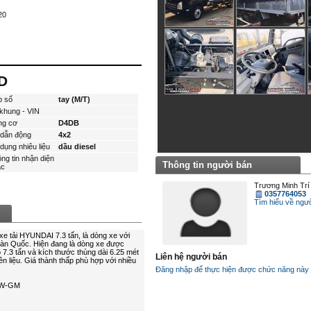
20
D
p số
tay (M/T)
khung - VIN
ng cơ
D4DB
dẫn động
4x2
dụng nhiêu liệu
dầu diesel
ng tin nhận diện
Thông tin người bán
́c
Trương Minh Trí
0357764053
Tìm hiểu về ngươ
Liên hệ người bán
Đăng nhập để thực hiện được chức năng này