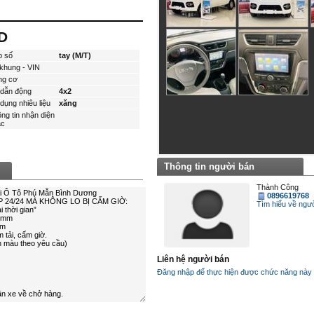
D
p số
tay (M/T)
khung - VIN
ng cơ
dẫn động
4x2
dụng nhiêu liệu
xăng
ng tin nhận diện
́c
Thông tin người bán
Thành Công
0896619768
Tìm hiểu về ngươ
Liên hệ người bán
Đăng nhập để thực hiện được chức năng này