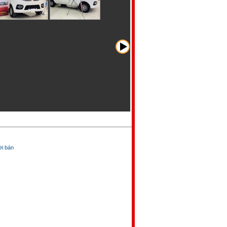
̀i bán