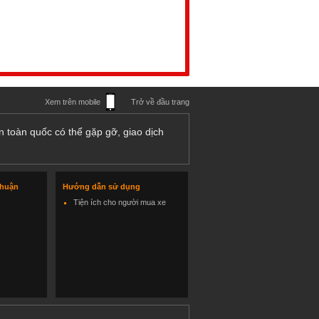
Xem trên mobile
Trở về đầu trang
n toàn quốc có thể gặp gỡ, giao dịch
thuận
Hướng dẫn sử dụng
Tiện ích cho người mua xe