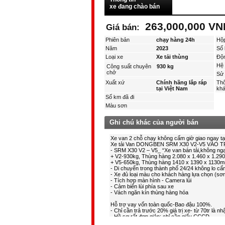
xe đang chào bán
263,000,000 VN
Giá bán:
Phiên bản
chạy hàng 24h
Hộ
Năm
2023
Số 
Loại xe
Xe tải thùng
Độ
Hệ 
Công suất chuyên
930 kg
chở
Sử 
Xuất xứ
Chính hãng lắp ráp
Thô
tại Việt Nam
kha
Số km đã đi
Màu sơn
Ghi chú khác của người bán