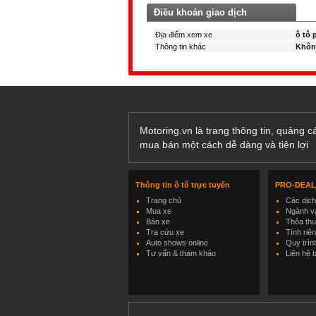
Điều khoản giao dịch
Địa điểm xem xe
ô tô 
Thông tin khác
Khôn
Motoring.vn là trang thông tin, quảng 
mua bán một cách dễ dàng và tiện lợi
Thông tin ô tô trực tuyến
PRO-DEA
Trang chủ
Các dịc
Mua xe
Ngành và
Bán xe
Thỏa th
Tra cứu xe
Tính riê
Auto shows online
Quy trìn
Tư vấn & tham khảo
Liên hệ 