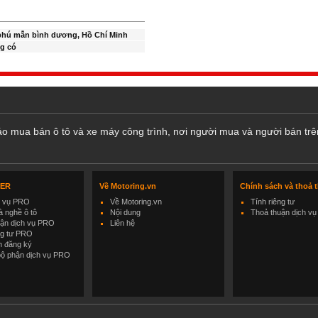
phú mẫn bình dương, Hồ Chí Minh
g có
cáo mua bán ô tô và xe máy công trình, nơi người mua và người bán trê
LER
Về Motoring.vn
Chính sách và thoả 
h vụ PRO
Về Motoring.vn
Tính riêng tư
 nghề ô tô
Nội dung
Thoả thuận dịch vụ
uận dịch vụ PRO
Liên hệ
ng tư PRO
h đăng ký
bộ phận dịch vụ PRO