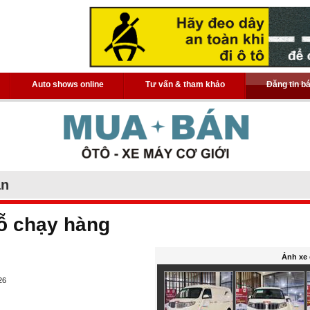
Auto shows online
Tư vấn & tham khảo
Đăng tin b
án
ỗ chạy hàng
Ảnh xe 
26