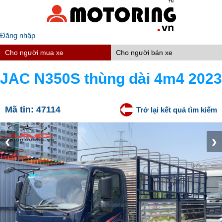
Đăng nhập
Cho người mua xe
Cho người bán xe
JAC N350S thùng dài 4m4 2023
Mã tin:
47114
Trở lại kết quả tìm kiếm
‹
›