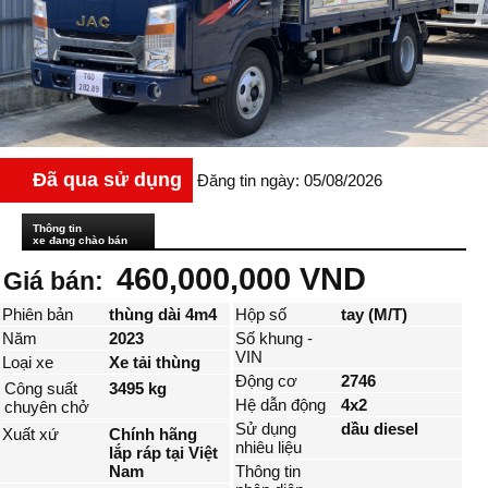
Đã qua sử dụng
Đăng tin ngày: 05/08/2026
Thông tin
xe đang chào bán
460,000,000 VND
Giá bán:
Phiên bản
thùng dài 4m4
Hộp số
tay (M/T)
Năm
2023
Số khung -
VIN
Loại xe
Xe tải thùng
Động cơ
2746
Công suất
3495 kg
Hệ dẫn động
4x2
chuyên chở
Sử dụng
dầu diesel
Xuất xứ
Chính hãng
nhiêu liệu
lắp ráp tại Việt
Nam
Thông tin