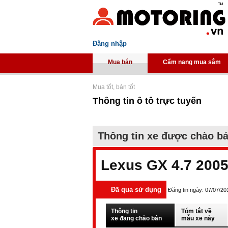
Đăng nhập
Mua bán
Cẩm nang mua sắm
Mua tốt, bán tốt
Thông tin ô tô trực tuyến
Thông tin xe được chào b
Lexus GX 4.7 200
Đã qua sử dụng
Đăng tin ngày: 07/07/20
Thông tin
Tóm tắt về
xe đang chào bán
mẫu xe này