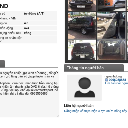
VND
p số
tự động (A/T)
khung - VIN
ng cơ
4.6
dẫn động
4x4
dụng nhiêu liệu
xăng
ng tin nhận diện
́c
Thông tin người bán
ngoanhdung
0966088888
Tìm hiểu về ngươ
Liên hệ người bán
Đăng nhập để thực hiện được chức năng này