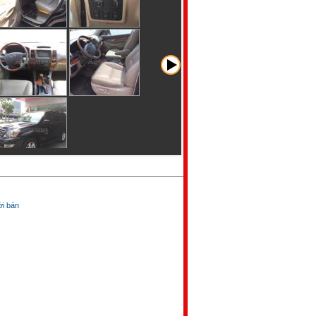
̀i bán