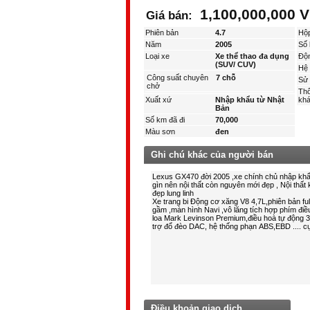
1,100,000,000 
Giá bán:
Phiên bản
4.7
Hộ
Năm
2005
Số 
Loại xe
Xe thể thao đa dụng
Độ
(SUV/ CUV)
Hệ 
Công suất chuyên
7 chỗ
Sử 
chở
Thô
Xuất xứ
Nhập khẩu từ Nhật
kha
Bản
Số km đã đi
70,000
Màu sơn
đen
Ghi chú khác của người bán
Điều khoản giao dịch