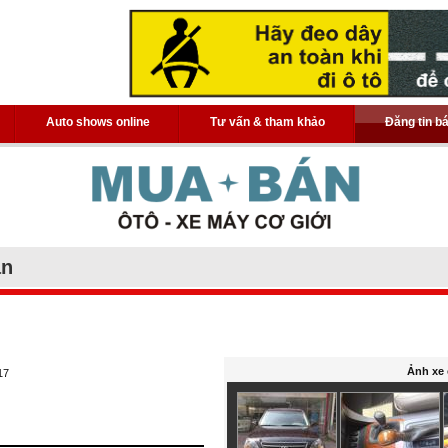
Auto shows online
Tư vấn & tham khảo
Đăng tin b
án
5
Ảnh xe 
17