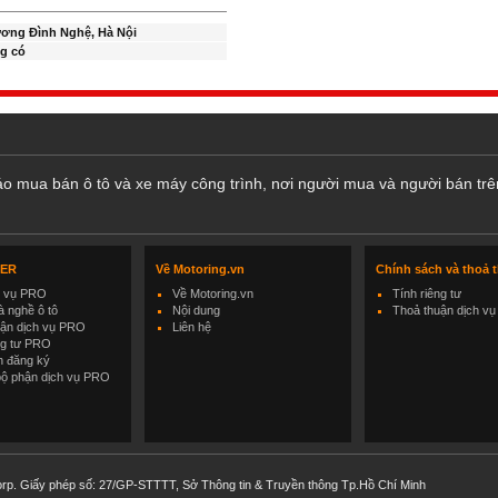
ơng Đình Nghệ, Hà Nội
g có
cáo mua bán ô tô và xe máy công trình, nơi người mua và người bán trê
LER
Về Motoring.vn
Chính sách và thoả 
h vụ PRO
Về Motoring.vn
Tính riêng tư
 nghề ô tô
Nội dung
Thoả thuận dịch vụ
uận dịch vụ PRO
Liên hệ
ng tư PRO
h đăng ký
bộ phận dịch vụ PRO
rp. Giấy phép số: 27/GP-STTTT, Sở Thông tin & Truyền thông Tp.Hồ Chí Minh