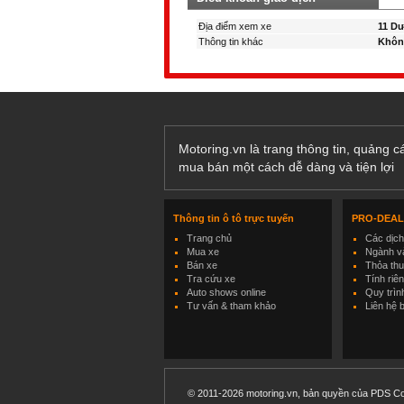
Địa điểm xem xe
11 Dư
Thông tin khác
Khôn
Motoring.vn là trang thông tin, quảng 
mua bán một cách dễ dàng và tiện lợi
Thông tin ô tô trực tuyến
PRO-DEA
Trang chủ
Các dịc
Mua xe
Ngành và
Bán xe
Thỏa th
Tra cứu xe
Tính riê
Auto shows online
Quy trìn
Tư vấn & tham khảo
Liên hệ 
© 2011-2026 motoring.vn, bản quyền của PDS Co