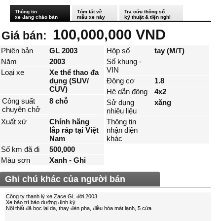
Thông tin
Tóm tắt về
Tra cứu thông số
xe đang chào bán
mẫu xe này
kỹ thuật & tiện nghi
100,000,000 VND
Giá bán:
Phiên bản
GL 2003
Hộp số
tay (M/T)
Năm
2003
Số khung -
VIN
Loại xe
Xe thể thao đa
dụng (SUV/
Động cơ
1.8
CUV)
Hệ dẫn động
4x2
Công suất
8 chỗ
Sử dụng
xăng
chuyên chở
nhiêu liệu
Xuất xứ
Chính hãng
Thông tin
lắp ráp tại Việt
nhận diện
Nam
khác
Số km đã đi
500,000
Màu sơn
Xanh - Ghi
Ghi chú khác của người bán