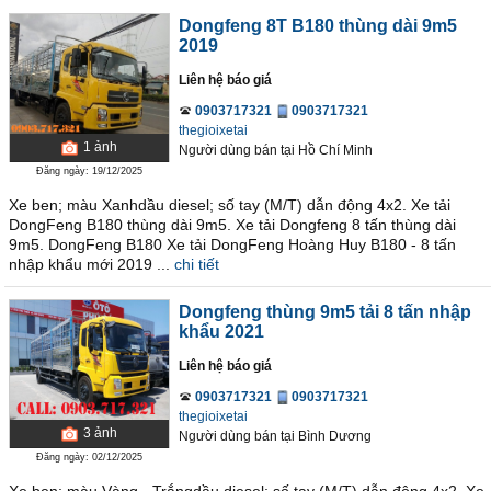
Dongfeng 8T B180 thùng dài 9m5
2019
Liên hệ báo giá
0903717321
0903717321
thegioixetai
1
ảnh
Người dùng bán
tại
Hồ Chí Minh
Đăng ngày: 19/12/2025
Xe ben; màu Xanhdầu diesel; số tay (M/T) dẫn động 4x2. Xe tải
DongFeng B180 thùng dài 9m5. Xe tải Dongfeng 8 tấn thùng dài
9m5. DongFeng B180 Xe tải DongFeng Hoàng Huy B180 - 8 tấn
nhập khẩu mới 2019 ...
chi tiết
Dongfeng thùng 9m5 tải 8 tấn nhập
khẩu 2021
Liên hệ báo giá
0903717321
0903717321
thegioixetai
3
ảnh
Người dùng bán
tại
Bình Dương
Đăng ngày: 02/12/2025