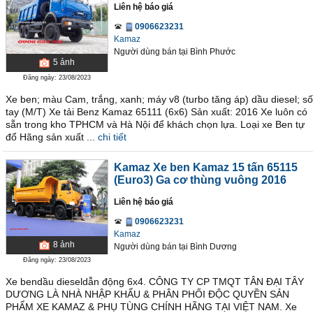
Liên hệ báo giá
0906623231
Kamaz
Người dùng bán
tại
Bình Phước
5
ảnh
Đăng ngày: 23/08/2023
Xe ben; màu Cam, trắng, xanh; máy v8 (turbo tăng áp) dầu diesel; số
tay (M/T) Xe tải Benz Kamaz 65111 (6x6) Sản xuất: 2016 Xe luôn có
sẵn trong kho TPHCM và Hà Nội để khách chọn lựa. Loại xe Ben tự
đổ Hãng sản xuất ...
chi tiết
Kamaz Xe ben Kamaz 15 tấn 65115
(Euro3) Ga cơ thùng vuông 2016
Liên hệ báo giá
0906623231
Kamaz
8
ảnh
Người dùng bán
tại
Bình Dương
Đăng ngày: 23/08/2023
Xe bendầu dieseldẫn động 6x4. CÔNG TY CP TMQT TÂN ĐẠI TÂY
DƯƠNG LÀ NHÀ NHẬP KHẨU & PHÂN PHỐI ĐỘC QUYỀN SẢN
PHẨM XE KAMAZ & PHỤ TÙNG CHÍNH HÃNG TẠI VIỆT NAM. Xe