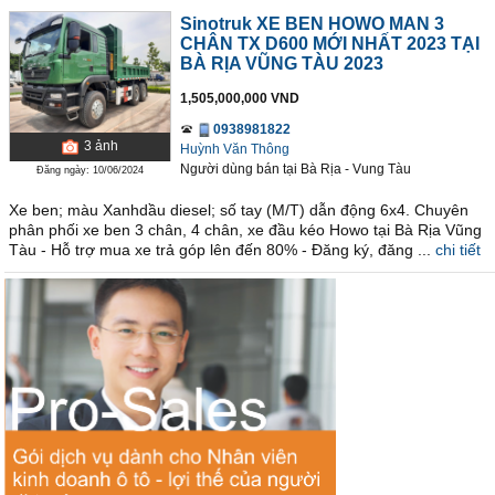
Sinotruk XE BEN HOWO MAN 3
CHÂN TX D600 MỚI NHẤT 2023 TẠI
BÀ RỊA VŨNG TÀU 2023
1,505,000,000 VND
0938981822
3
ảnh
Huỳnh Văn Thông
Người dùng bán
tại
Bà Rịa - Vung Tàu
Đăng ngày: 10/06/2024
Xe ben; màu Xanhdầu diesel; số tay (M/T) dẫn động 6x4. Chuyên
phân phối xe ben 3 chân, 4 chân, xe đầu kéo Howo tại Bà Rịa Vũng
Tàu - Hỗ trợ mua xe trả góp lên đến 80% - Đăng ký, đăng ...
chi tiết