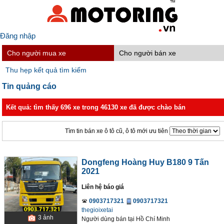
Đăng nhập
Cho người mua xe
Cho người bán xe
Thu hẹp kết quả tìm kiếm
Tin quảng cáo
Kết quả: tìm thấy 696 xe trong 46130 xe đã được chào bán
Tìm tin bán xe ô tô cũ, ô tô mới ưu tiên
Dongfeng Hoàng Huy B180 9 Tấn
2021
Liên hệ báo giá
0903717321
0903717321
thegioixetai
3
ảnh
Người dùng bán
tại
Hồ Chí Minh