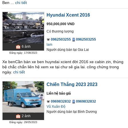
Ben ...
chi tiết
Hyundai Xcent 2016
950,000,000 VND
Có thương lượng
0962503255
0962503255
lam
6
ảnh
Người dùng bán
tại
Gia Lai
Đăng ngày: 17/08/2023
Xe benCần bán xe ben huyndai xcient đời 2016 xe cabin zin, thùng
bệ chắc chắn liên hệ xem xe tại chư sê gia lai. công chứng trong
ngày.
chi tiết
Chiến Thắng 2023 2023
Liên hệ báo giá
0969832832
0969832832
Vũ Xuân Độ
Người dùng bán
tại
Bình Dương
2
ảnh
Đăng ngày: 29/05/2023