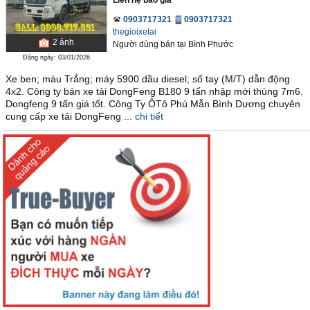
Liên hệ báo giá
0903717321
0903717321
thegioixetai
2
ảnh
Người dùng bán
tại
Bình Phước
Đăng ngày: 03/01/2026
Xe ben; màu Trắng; máy 5900 dầu diesel; số tay (M/T) dẫn động
4x2. Công ty bán xe tải DongFeng B180 9 tấn nhập mới thùng 7m6.
Dongfeng 9 tấn giá tốt. Công Ty ÔTô Phú Mẫn Bình Dương chuyên
cung cấp xe tải DongFeng ...
chi tiết