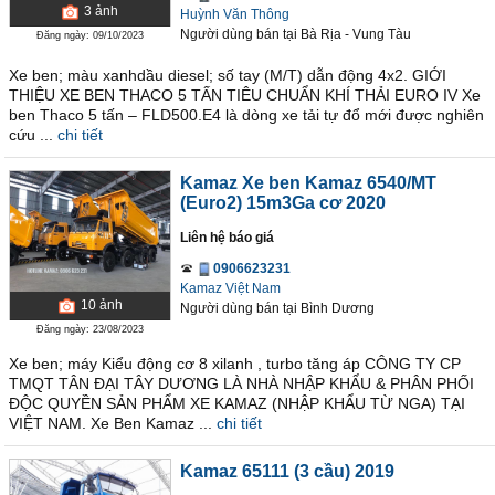
3
ảnh
Huỳnh Văn Thông
Người dùng bán
tại
Bà Rịa - Vung Tàu
Đăng ngày: 09/10/2023
Xe ben; màu xanhdầu diesel; số tay (M/T) dẫn động 4x2. GIỚI
THIỆU XE BEN THACO 5 TẤN TIÊU CHUẨN KHÍ THẢI EURO IV Xe
ben Thaco 5 tấn – FLD500.E4 là dòng xe tải tự đổ mới được nghiên
cứu ...
chi tiết
Kamaz Xe ben Kamaz 6540/MT
(Euro2) 15m3Ga cơ 2020
Liên hệ báo giá
0906623231
Kamaz Việt Nam
10
ảnh
Người dùng bán
tại
Bình Dương
Đăng ngày: 23/08/2023
Xe ben; máy Kiểu động cơ 8 xilanh , turbo tăng áp CÔNG TY CP
TMQT TÂN ĐẠI TÂY DƯƠNG LÀ NHÀ NHẬP KHẨU & PHÂN PHỐI
ĐỘC QUYỀN SẢN PHẨM XE KAMAZ (NHẬP KHẨU TỪ NGA) TẠI
VIỆT NAM. Xe Ben Kamaz ...
chi tiết
Kamaz 65111 (3 cầu) 2019