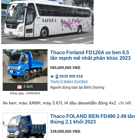
Thaco Forland FD120A xe ben 6,5
tấn mạnh mẽ nhất phân khúc 2023
585,000,000 VND
0938 906 918
THACO BINH DUONG
3
ảnh
Người dùng bán
tại
Bình Dương
Đăng ngày: 14/08/2024
Xe ben; màu XANH; máy 3.67L I4 dầu dieseldẫn động 4x2.
chi tiết
Thaco FOLAND BEN FD490 2.49 tấn
thùng 2,1 khối 2023
339,000,000 VND