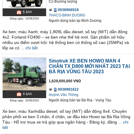
Có thương lượng
0938906918
6
ảnh
THACO BINH DUONG
Đăng ngày: 14/08/2024
Người dùng bán
tại
Bình Dương
Xe ben; màu Xanh; máy 1,809L dầu diesel; số tay (M/T) dẫn động
4x2. Forland FD490 – xe ben nhẹ thế hệ mới. Sản phẩm sở hữu
nhiều ưu điểm vượt trội: hệ thống ben có thông số cao (25MPa) và
lốp xe có ...
chi tiết
Sinotruk XE BEN HOWO MAN 4
CHÂN TX D800 MỚI NHẤT 2023 TẠI
BÀ RỊA VŨNG TÀU 2023
1,629,000,000 VND
0938981822
4
ảnh
Huỳnh Văn Thông
Người dùng bán
tại
Bà Rịa - Vung Tàu
Đăng ngày: 10/06/2024
Xe ben; màu Xanhdầu diesel; số tay (M/T) dẫn động 8x4. Chuyên
phân phối xe ben 3 chân, 4 chân, xe đầu kéo Howo tại Bà Rịa Vũng
Tàu - Hỗ trợ mua xe trả góp qua ngân hàng - Đăng ký, đăng ...
chi
tiết