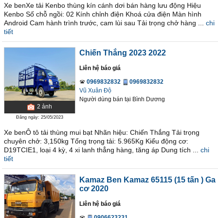
Xe benXe tải Kenbo thùng kín cánh dơi bán hàng lưu động Hiệu
Kenbo Số chỗ ngồi: 02 Kính chỉnh điện Khoá cửa điện Màn hình
Android Cam hành trình trước, cam lùi sau Tải trọng chở hàng ...
chi
tiết
Chiến Thắng 2023 2022
Liên hệ báo giá
0969832832
0969832832
Vũ Xuân Độ
Người dùng bán
tại
Bình Dương
2
ảnh
Đăng ngày: 25/05/2023
Xe benÔ tô tải thùng mui bạt Nhãn hiệu: Chiến Thắng Tải trọng
chuyên chở: 3,150kg Tổng trọng tải: 5.965Kg Kiểu động cơ:
D19TCIE1, loại 4 kỳ, 4 xi lanh thẳng hàng, tăng áp Dung tích ...
chi
tiết
Kamaz Ben Kamaz 65115 (15 tấn ) Ga
cơ 2020
Liên hệ báo giá
0906623231