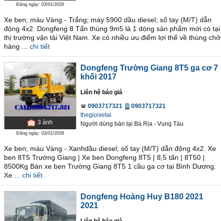
Đăng ngày: 03/01/2026
Xe ben; màu Vàng - Trắng; máy 5900 dầu diesel; số tay (M/T) dẫn
động 4x2. Dongfeng 8 Tấn thùng 9m5 là 1 dòng sản phẩm mới có tại
thị trường vận tải Việt Nam. Xe có nhiều ưu điểm lợi thế về thùng chở
hàng ...
chi tiết
Dongfeng Trường Giang 8T5 ga cơ 7
khối 2017
Liên hệ báo giá
0903717321
0903717321
thegioixetai
3
ảnh
Người dùng bán
tại
Bà Rịa - Vung Tàu
Đăng ngày: 03/01/2026
Xe ben; màu Vàng - Xanhdầu diesel; số tay (M/T) dẫn động 4x2. Xe
ben 8T5 Trường Giang | Xe ben Dongfeng 8T5 | 8,5 tấn | 8T50 |
8500Kg Bán xe ben Trường Giang 8T5 1 cầu ga cơ tại Bình Dương.
Xe ...
chi tiết
Dongfeng Hoàng Huy B180 2021
2021