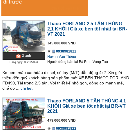
Thaco FORLAND 2.5 TẤN THÙNG
2,1 KHỐI I Giá xe ben tốt nhất tại BR-
VT 2021
345,000,000 VND
0938981822
3
ảnh
Huỳnh Văn Thông
Người dùng bán
tại
Bà Rịa - Vung Tàu
Đăng ngày: 09/10/2023
Xe ben; màu xanhdầu diesel; số tay (M/T) dẫn động 4x2. Xin giới
thiệu đến quý khách hàng sản phẩm mới XE BEN THACO FORLAND
FD490, Tải trọng 2,5 tấn. Với thiết kế nhỏ gọn, động cơ mạnh mẽ,
chế độ ...
chi tiết
Thaco FORLAND 5 TẤN THÙNG 4,1
KHỐI I Giá xe ben tốt nhất tại BR-VT
2021
479,000,000 VND
0938981822