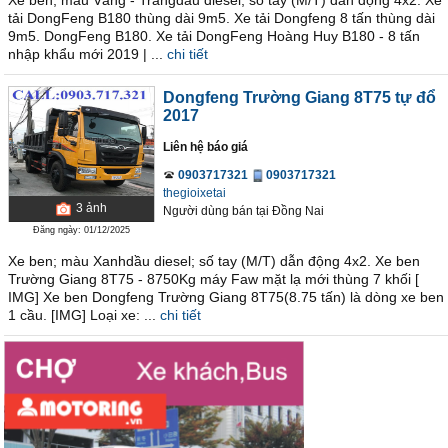
Xe ben; màu Vàng - Trắngdầu diesel; số tay (M/T) dẫn động 4x2. Xe
tải DongFeng B180 thùng dài 9m5. Xe tải Dongfeng 8 tấn thùng dài
9m5. DongFeng B180. Xe tải DongFeng Hoàng Huy B180 - 8 tấn
nhập khẩu mới 2019 | ...
chi tiết
Dongfeng Trường Giang 8T75 tự đổ
2017
Liên hệ báo giá
0903717321
0903717321
thegioixetai
3
ảnh
Người dùng bán
tại
Ðồng Nai
Đăng ngày: 01/12/2025
Xe ben; màu Xanhdầu diesel; số tay (M/T) dẫn động 4x2. Xe ben
Trường Giang 8T75 - 8750Kg máy Faw mặt lạ mới thùng 7 khối [​
IMG] Xe ben Dongfeng Trường Giang 8T75(8.75 tấn) là dòng xe ben
1 cầu. [​IMG] Loại xe: ...
chi tiết