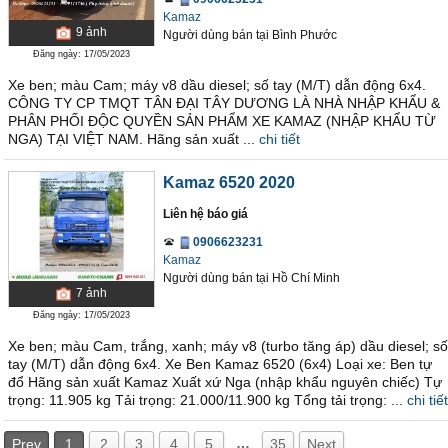
Kamaz
9
ảnh
Người dùng bán
tại
Bình Phước
Đăng ngày: 17/05/2023
Xe ben; màu Cam; máy v8 dầu diesel; số tay (M/T) dẫn động 6x4.
CÔNG TY CP TMQT TÂN ĐẠI TÂY DƯƠNG LÀ NHÀ NHẬP KHẨU &
PHÂN PHỐI ĐỘC QUYỀN SẢN PHẨM XE KAMAZ (NHẬP KHẨU TỪ
NGA) TẠI VIỆT NAM. Hãng sản xuất ...
chi tiết
Kamaz 6520 2020
Liên hệ báo giá
0906623231
Kamaz
Người dùng bán
tại
Hồ Chí Minh
7
ảnh
Đăng ngày: 17/05/2023
Xe ben; màu Cam, trắng, xanh; máy v8 (turbo tăng áp) dầu diesel; số
tay (M/T) dẫn động 6x4. Xe Ben Kamaz 6520 (6x4) Loại xe: Ben tự
đổ Hãng sản xuất Kamaz Xuất xứ Nga (nhập khẩu nguyên chiếc) Tự
trọng: 11.905 kg Tải trọng: 21.000/11.900 kg Tổng tải trọng: ...
chi tiết
…
Prev
1
2
3
4
5
35
Next