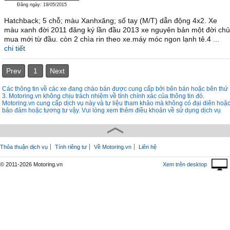
Đăng ngày: 19/05/2015
Hatchback; 5 chỗ; màu Xanhxăng; số tay (M/T) dẫn động 4x2. Xe
màu xanh đời 2011 đăng ký lần đầu 2013 xe nguyên bản một đời chủ
mua mới từ đầu. còn 2 chìa rin theo xe.máy móc ngon lạnh tê.4 ...
chi tiết
Prev
1
Next
Các thông tin về các xe đang chào bán được cung cấp bởi bên bán hoặc bên thứ
3. Motoring.vn không chịu trách nhiệm về tính chính xác của thông tin đó.
Motoring.vn cung cấp dịch vụ này và tư liệu tham khảo mà không có đại diên hoặ
bảo đảm hoặc tương tư vậy. Vui lòng xem thêm điều khoản về sử dụng dịch vụ
Thỏa thuận dịch vụ
Tính riêng tư
Về Motoring.vn
Liên hệ
© 2011-2026 Motoring.vn
Xem trên desktop