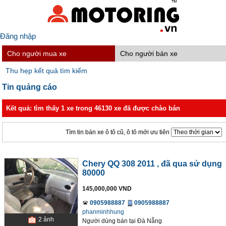
Đăng nhập
Cho người mua xe
Cho người bán xe
Thu hẹp kết quả tìm kiếm
Tin quảng cáo
Kết quả: tìm thấy 1 xe trong 46130 xe đã được chào bán
Tìm tin bán xe ô tô cũ, ô tô mới ưu tiên
Chery QQ 308 2011
, đã qua sử dụng
80000
145,000,000 VND
0905988887
0905988887
phanminhhung
2
ảnh
Người dùng bán
tại
Ðà Nẵng