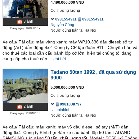
4,490,000,000 VND
Có thương lượng
0981554911
0981554911
3
ảnh
Nguyễn Công
Đăng ngày: 07/05/2017
Người dùng bán
tại
Hà Nội
Xe cẩu/ Tải cẩu; màu vàng xanh; máy WP10.336 dầu diesel; số tự
động (A/T) dẫn động 4x2. Công ty CP tập đoàn 911 - Chuyên bán và
cho thuê các loại cần cẩu bánh lốp cỡ lớn, hiện tại chúng tôi đang
cung cấp cho thuê cần ...
chi tiết
Tadano 50tan 1992
, đã qua sử dụng
9000
5,000,000,000 VND
Có thương lượng
0981038797
2
ảnh
salebinhloi
Đăng ngày: 20/04/2016
Người dùng bán
tại
Hà Nội
Xe cẩu/ Tải cẩu; màu xanh; máy v6 dầu diesel; số tay (M/T) dẫn
động 6x4. Công ty Bình Lợi Bán xe cẩu bánh lốp 50 tấn TADANO-
SAMSUNG sức nâng 50 tấn, chất lượng tốt. Model : SC50H-2 Thông