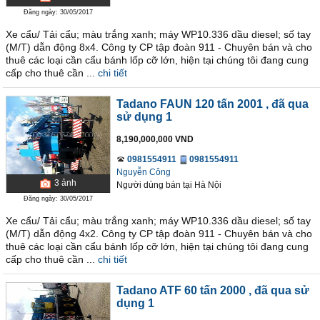
Đăng ngày: 30/05/2017
Xe cẩu/ Tải cẩu; màu trắng xanh; máy WP10.336 dầu diesel; số tay
(M/T) dẫn động 8x4. Công ty CP tập đoàn 911 - Chuyên bán và cho
thuê các loại cần cẩu bánh lốp cỡ lớn, hiện tại chúng tôi đang cung
cấp cho thuê cần ...
chi tiết
Tadano FAUN 120 tấn 2001
, đã qua
sử dụng 1
8,190,000,000 VND
0981554911
0981554911
Nguyễn Công
3
ảnh
Người dùng bán
tại
Hà Nội
Đăng ngày: 30/05/2017
Xe cẩu/ Tải cẩu; màu trắng xanh; máy WP10.336 dầu diesel; số tay
(M/T) dẫn động 4x2. Công ty CP tập đoàn 911 - Chuyên bán và cho
thuê các loại cần cẩu bánh lốp cỡ lớn, hiện tại chúng tôi đang cung
cấp cho thuê cần ...
chi tiết
Tadano ATF 60 tấn 2000
, đã qua sử
dụng 1