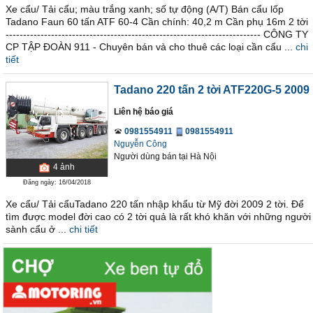
Xe cẩu/ Tải cẩu; màu trắng xanh; số tự động (A/T) Bán cẩu lốp
Tadano Faun 60 tấn ATF 60-4 Cần chính: 40,2 m Cần phụ 16m 2 tời
------------------------------------------------------------------------- CÔNG TY
CP TẬP ĐOÀN 911 - Chuyên bán và cho thuê các loại cần cẩu ...
chi
tiết
Tadano 220 tấn 2 tời ATF220G-5 2009
Liên hệ báo giá
0981554911
0981554911
Nguyễn Công
Người dùng bán
tại
Hà Nội
4
ảnh
Đăng ngày: 16/04/2018
Xe cẩu/ Tải cẩuTadano 220 tấn nhập khẩu từ Mỹ đời 2009 2 tời. Để
tìm được model đời cao có 2 tời quả là rất khó khăn với những người
sành cẩu ở ...
chi tiết