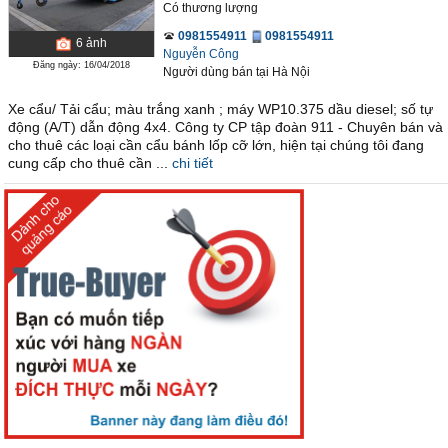
Có thương lượng
0981554911
0981554911
6
ảnh
Nguyễn Công
Đăng ngày: 16/04/2018
Người dùng bán
tại
Hà Nội
Xe cẩu/ Tải cẩu; màu trắng xanh ; máy WP10.375 dầu diesel; số tự
động (A/T) dẫn động 4x4. Công ty CP tập đoàn 911 - Chuyên bán và
cho thuê các loại cần cẩu bánh lốp cỡ lớn, hiện tại chúng tôi đang
cung cấp cho thuê cần ...
chi tiết