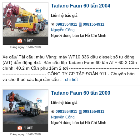
Tadano Faun 60 tấn 2004
Liên hệ báo giá
0981554911
0981554911
Nguyễn Công
Người dùng bán
tại
Hồ Chí Minh
4
ảnh
Đăng ngày: 16/04/2018
Xe cẩu/ Tải cẩu; màu Vàng; máy WP10.336 dầu diesel; số tự động
(A/T) dẫn động 4x4. Bán cẩu lốp Tadano Faun 60 tấn ATF 60-3 Cần
chính: 40,2 m Cần phụ 16m 2 tời ---------------------------------------------
---------------------------- CÔNG TY CP TẬP ĐOÀN 911 - Chuyên bán
và cho thuê các loại cần cẩu ...
chi tiết
Tadano Faun 60 tấn 2000
Liên hệ báo giá
0981554911
0981554911
Nguyễn Công
Người dùng bán
tại
Hồ Chí Minh
4
ảnh
Đăng ngày: 16/04/2018