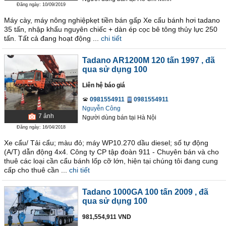
Đăng ngày: 10/09/2019
Máy cày, máy nông nghiệpkẹt tiền bán gấp Xe cẩu bánh hơi tadano
35 tấn, nhập khẩu nguyên chiếc + dàn ép cọc bê tông thủy lực 250
tấn. Tất cả đang hoạt động ...
chi tiết
Tadano AR1200M 120 tấn 1997
, đã
qua sử dụng 100
Liên hệ báo giá
0981554911
0981554911
Nguyễn Công
7
ảnh
Người dùng bán
tại
Hà Nội
Đăng ngày: 16/04/2018
Xe cẩu/ Tải cẩu; màu đỏ; máy WP10.270 dầu diesel; số tự động
(A/T) dẫn động 4x4. Công ty CP tập đoàn 911 - Chuyên bán và cho
thuê các loại cần cẩu bánh lốp cỡ lớn, hiện tại chúng tôi đang cung
cấp cho thuê cần ...
chi tiết
Tadano 1000GA 100 tấn 2009
, đã
qua sử dụng 100
981,554,911 VND