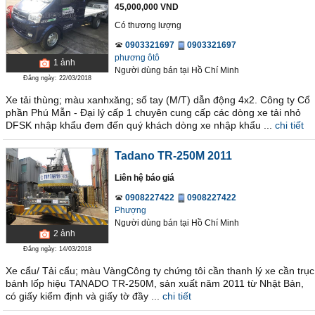
45,000,000 VND
Có thương lượng
0903321697
0903321697
phương ôtô
1
ảnh
Người dùng bán
tại
Hồ Chí Minh
Đăng ngày: 22/03/2018
Xe tải thùng; màu xanhxăng; số tay (M/T) dẫn động 4x2. Công ty Cổ
phần Phú Mẫn - Đại lý cấp 1 chuyên cung cấp các dòng xe tải nhỏ
DFSK nhập khẩu đem đến quý khách dòng xe nhập khẩu ...
chi tiết
Tadano TR-250M 2011
Liên hệ báo giá
0908227422
0908227422
Phượng
Người dùng bán
tại
Hồ Chí Minh
2
ảnh
Đăng ngày: 14/03/2018
Xe cẩu/ Tải cẩu; màu VàngCông ty chứng tôi cần thanh lý xe cần trục
bánh lốp hiệu TANADO TR-250M, sản xuất năm 2011 từ Nhật Bản,
có giấy kiểm định và giấy tờ đầy ...
chi tiết