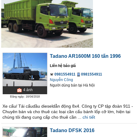
Tadano AR1600M 160 tấn 1996
Liên hệ báo giá
0981554911
0981554911
Nguyễn Công
Người dùng bán
tại
Hà Nội
4
ảnh
Đăng ngày: 16/04/2018
Xe cẩu/ Tải cẩudầu dieseldẫn động 8x4. Công ty CP tập đoàn 911 -
Chuyên bán và cho thuê các loại cần cẩu bánh lốp cỡ lớn, hiện tại
chúng tôi đang cung cấp cho thuê cần ...
chi tiết
Tadano DFSK 2016