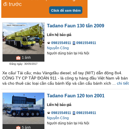
Tadano Faun 130 tấn 2009
Liên hệ báo giá
0981554911
0981554911
Nguyễn Công
Người dùng bán
tại
Hà Nội
1
ảnh
Đăng ngày: 30/05/2017
Xe cẩu/ Tải cẩu; màu Vàngdầu diesel; số tay (M/T) dẫn động 8x4.
CÔNG TY CP TẬP ĐOÀN 911 - là công ty hàng đầu Việt Nam về bán
và cho thuê các loại cần cẩu bánh lốp và cần cẩu bánh xích ...
chi tiết
Tadano Faun 120 ton 2001
Liên hệ báo giá
0981554911
0981554911
Nguyễn Công
Người dùng bán
tại
Hà Nội
5
ảnh