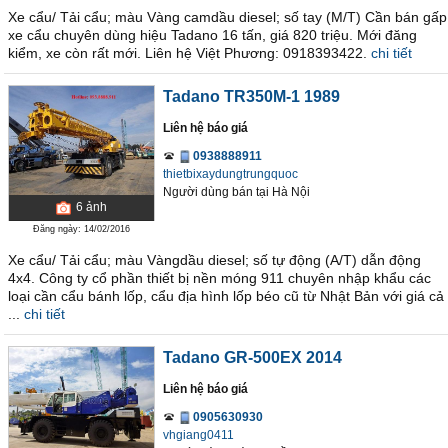
Xe cẩu/ Tải cẩu; màu Vàng camdầu diesel; số tay (M/T) Cần bán gấp
xe cẩu chuyên dùng hiệu Tadano 16 tấn, giá 820 triệu. Mới đăng
kiểm, xe còn rất mới. Liên hệ Việt Phương: 0918393422.
chi tiết
Tadano TR350M-1 1989
Liên hệ báo giá
0938888911
thietbixaydungtrungquoc
Người dùng bán
tại
Hà Nội
6
ảnh
Đăng ngày: 14/02/2016
Xe cẩu/ Tải cẩu; màu Vàngdầu diesel; số tự động (A/T) dẫn động
4x4. Công ty cổ phần thiết bị nền móng 911 chuyên nhập khẩu các
loại cần cẩu bánh lốp, cẩu địa hình lốp béo cũ từ Nhật Bản với giá cả
...
chi tiết
Tadano GR-500EX 2014
Liên hệ báo giá
0905630930
vhgiang0411