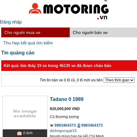
Đăng nhập
Cho người mua xe
Cho người bán xe
Thu hẹp kết quả tìm kiếm
Tin quảng cáo
Kết quả: tìm thấy 19 xe trong 46130 xe đã được chào bán
Tìm tin bán xe ô tô cũ, ô tô mới ưu tiên
Tadano 0 1989
920,000,000 VND
Có thương lượng
0983464373
0983464373
dinhngocsyar15
0
ảnh
Người dùng bán
tại
Hồ Chí Minh