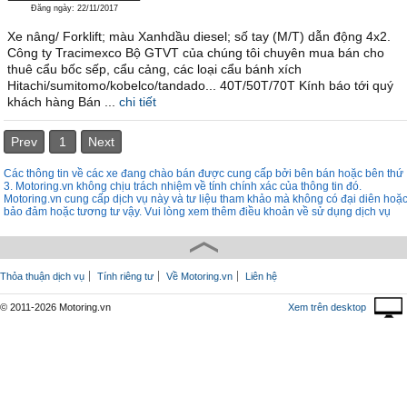
Đăng ngày: 22/11/2017
Xe nâng/ Forklift; màu Xanhdầu diesel; số tay (M/T) dẫn động 4x2.
Công ty Tracimexco Bộ GTVT của chúng tôi chuyên mua bán cho
thuê cẩu bốc sếp, cẩu cảng, các loại cẩu bánh xích
Hitachi/sumitomo/kobelco/tandado... 40T/50T/70T Kính báo tới quý
khách hàng Bán ...
chi tiết
Prev
1
Next
Các thông tin về các xe đang chào bán được cung cấp bởi bên bán hoặc bên thứ
3. Motoring.vn không chịu trách nhiệm về tính chính xác của thông tin đó.
Motoring.vn cung cấp dịch vụ này và tư liệu tham khảo mà không có đại diên hoặ
bảo đảm hoặc tương tư vậy. Vui lòng xem thêm điều khoản về sử dụng dịch vụ
Thỏa thuận dịch vụ
Tính riêng tư
Về Motoring.vn
Liên hệ
© 2011-2026 Motoring.vn
Xem trên desktop