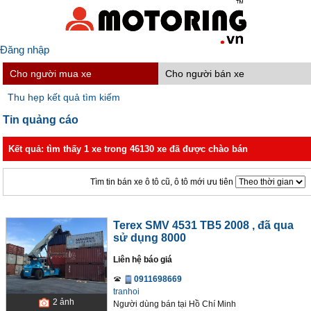
Đăng nhập
Cho người mua xe
Cho người bán xe
Thu hẹp kết quả tìm kiếm
Tin quảng cáo
Kết quả: tìm thấy 1 xe trong 46130 xe đã được chào bán
Tìm tin bán xe ô tô cũ, ô tô mới ưu tiên
Terex SMV 4531 TB5 2008
, đã qua
sử dụng 8000
Liên hệ báo giá
0911698669
tranhoi
2
ảnh
Người dùng bán
tại
Hồ Chí Minh