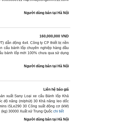
Người dùng bán
tại
Hà Nội
160,000,000 VND
/T) dẫn động 4x4. Công ty CP thiết bị nền
ần cẩu bánh lốp chuyên nghiệp hàng đầu
 cẩu bánh lốp mới 100% chưa qua sử dụng
Người dùng bán
tại
Hà Nội
Liên hệ báo giá
ản xuất Sany Loại xe cẩu Bánh lốp Khả
ốc độ nâng (m/phút) 30 Khả năng leo dốc
mins iSLe290 30 Công suất động cơ (kW)
 (kg) 30000 Xuất xứ Trung Quốc
chi tiết
Người dùng bán
tại
Hà Nội