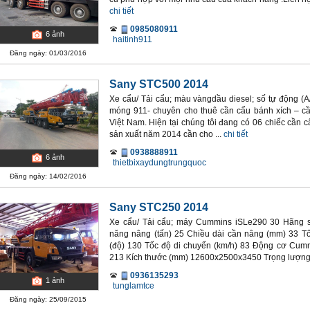
chi tiết
0985080911
6
ảnh
haitinh911
Đăng ngày: 01/03/2016
Sany STC500 2014
Xe cẩu/ Tải cẩu; màu vàngdầu diesel; số tự động (A
móng 911- chuyên cho thuê cần cẩu bánh xích – c
Việt Nam. Hiện tại chúng tôi đang có 06 chiếc cần
sản xuất năm 2014 cần cho ...
chi tiết
0938888911
6
ảnh
thietbixaydungtrungquoc
Đăng ngày: 14/02/2016
Sany STC250 2014
Xe cẩu/ Tải cẩu; máy Cummins iSLe290 30 Hãng s
năng nâng (tấn) 25 Chiều dài cần nâng (mm) 33 T
(độ) 130 Tốc độ di chuyển (km/h) 83 Động cơ Cum
213 Kích thước (mm) 12600x2500x3450 Trọng lượng
0936135293
1
ảnh
tunglamtce
Đăng ngày: 25/09/2015