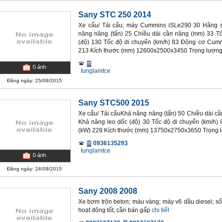
Sany STC 250 2014
Xe cẩu/ Tải cẩu; máy Cummins iSLe290 30 Hãng s
năng nâng (tấn) 25 Chiều dài cần nâng (mm) 33 T
(độ) 130 Tốc độ di chuyển (km/h) 83 Động cơ Cum
213 Kích thước (mm) 12600x2500x3450 Trọng lượng
0
ảnh
tunglamtce
Đăng ngày: 25/09/2015
Sany STC500 2015
Xe cẩu/ Tải cẩuKhả năng nâng (tấn) 50 Chiều dài c
Khả năng leo dốc (độ) 30 Tốc độ di chuyển (km/h
(kW) 228 Kích thước (mm) 13750x2750x3650 Trọng 
0936135293
tunglamtce
0
ảnh
Đăng ngày: 24/09/2015
Sany 2008 2008
Xe bơm trộn beton; màu vàng; máy v6 dầu diesel; số
hoạt động tốt, cần bán gấp
chi tiết