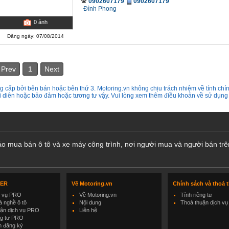
0902607179
0902607179
Đình Phong
0
ảnh
Đăng ngày: 07/08/2014
Prev
1
Next
 cấp bởi bên bán hoặc bên thứ 3. Motoring.vn không chịu trách nhiệm về tính chín
ại diên hoặc bảo đảm hoặc tương tư vậy. Vui lòng xem thêm điều khoản về sử dụng
cáo mua bán ô tô và xe máy công trình, nơi người mua và người bán trê
LER
Về Motoring.vn
Chính sách và thoả 
h vụ PRO
Về Motoring.vn
Tính riêng tư
 nghề ô tô
Nội dung
Thoả thuận dịch vụ
uận dịch vụ PRO
Liên hệ
ng tư PRO
h đăng ký