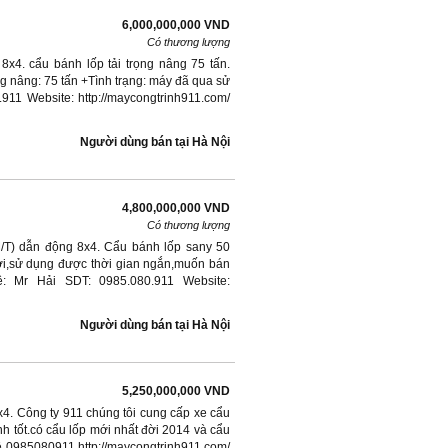
6,000,000,000 VND
Có thương lượng
x4. cẩu bánh lốp tải trọng nâng 75 tấn.
g nâng: 75 tấn +Tình trạng: máy đã qua sử
.911 Website: http://maycongtrinh911.com/
Người dùng bán
tại
Hà Nội
4,800,000,000 VND
Có thương lượng
M/T) dẫn động 8x4. Cẩu bánh lốp sany 50
ới,sử dụng được thời gian ngắn,muốn bán
ệ: Mr Hải SDT: 0985.080.911 Website:
Người dùng bán
tại
Hà Nội
5,250,000,000 VND
4. Công ty 911 chúng tôi cung cấp xe cẩu
nh tốt.có cẩu lốp mới nhất đời 2014 và cẩu
ệ 0985080911 http://maycongtrinh911.com/