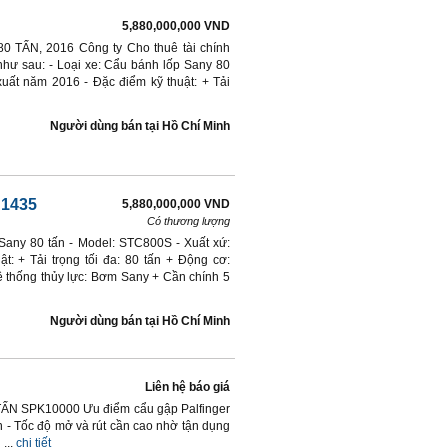
5,880,000,000 VND
TẤN, 2016 Công ty Cho thuê tài chính
hư sau: - Loại xe: Cẩu bánh lốp Sany 80
uất năm 2016 - Đặc điểm kỹ thuật: + Tải
Người dùng bán
tại
Hồ Chí Minh
g 1435
5,880,000,000 VND
Có thương lượng
Sany 80 tấn - Model: STC800S - Xuất xứ:
: + Tải trọng tối đa: 80 tấn + Động cơ:
thống thủy lực: Bơm Sany + Cần chính 5
Người dùng bán
tại
Hồ Chí Minh
Liên hệ báo giá
TẤN SPK10000 Ưu điểm cẩu gập Palfinger
oàn - Tốc độ mở và rút cần cao nhờ tận dụng
...
chi tiết