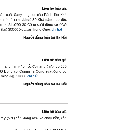
Liên hệ báo giá
ản xuất Sany Loại xe cẩu Bánh lốp Khả
ốc độ nâng (m/phút) 30 Khả năng leo dốc
mins iSLe290 30 Công suất động cơ (kW)
 (kg) 30000 Xuất xứ Trung Quốc
chi tiết
Người dùng bán
tại
Hà Nội
Liên hệ báo giá
ần nâng (mm) 45 Tốc độ nâng (m/phút) 130
) 80 Động cơ Cummins Công suất động cơ
lượng (kg) 58000
chi tiết
Người dùng bán
tại
Hà Nội
Liên hệ báo giá
 tay (M/T) dẫn động 4x4. xe chạy bền, còn