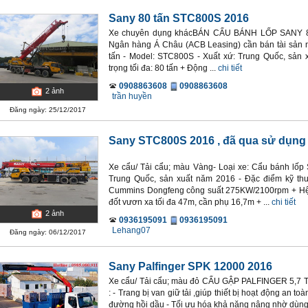
Sany 80 tấn STC800S 2016
Xe chuyên dụng khácBÁN CẨU BÁNH LỐP SANY 80 
Ngân hàng Á Châu (ACB Leasing) cần bán tài sản n
tấn - Model: STC800S - Xuất xứ: Trung Quốc, sản x
trọng tối đa: 80 tấn + Động ...
chi tiết
0908863608
0908863608
2
ảnh
trần huyền
Đăng ngày: 25/12/2017
Sany STC800S 2016
, đã qua sử dụn
Xe cẩu/ Tải cẩu; màu Vàng- Loại xe: Cẩu bánh lốp 
Trung Quốc, sản xuất năm 2016 - Đặc điểm kỹ thuật
Cummins Dongfeng công suất 275KW/2100rpm + Hệ 
đốt vươn xa tối đa 47m, cần phụ 16,7m + ...
chi tiết
2
ảnh
0936195091
0936195091
Lehang07
Đăng ngày: 06/12/2017
Sany Palfinger SPK 12000 2016
Xe cẩu/ Tải cẩu; màu đỏ CẨU GẬP PALFINGER 5,7 
: - Trang bị van giữ tải ,giúp thiết bị hoạt động an t
đường hồi dầu - Tối ưu hóa khả năng nâng nhờ dùng 