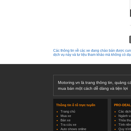
Các thông tin về các xe đang chào bán được cung
dịch vụ này và tư liệu tham khảo mà không có đ
Motoring.vn là trang thông tin, quảng 
mua bán một cách dễ dàng và tiện lợi
Thông tin ô tô trực tuyến
PRO-DEA
Trang chủ
Các dịc
Mua xe
Ngành và
Bán xe
Thỏa th
Tra cứu xe
Tính riê
Auto shows online
Quy trìn