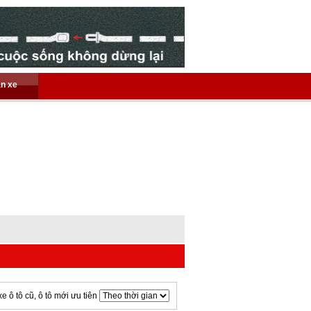
án xe
xe ô tô cũ, ô tô mới ưu tiên