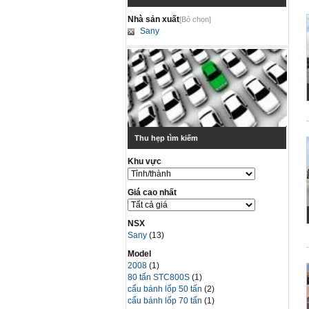
Nhà sản xuất
[Bỏ chọn]
Sany
Thu hẹp tìm kiếm
Khu vực
Giá cao nhất
NSX
Sany
(13)
Model
2008
(1)
80 tấn STC800S
(1)
cẩu bánh lốp 50 tấn
(2)
cẩu bánh lốp 70 tấn
(1)