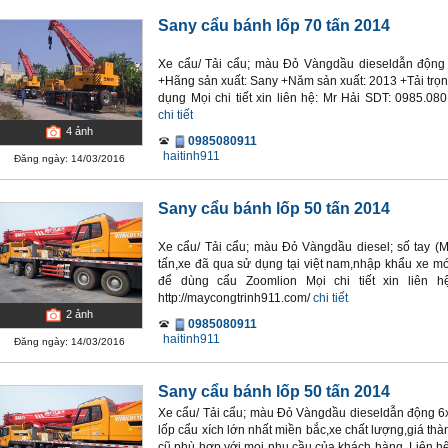
Sany cẩu bánh lốp 70 tấn 2014
Xe cẩu/ Tải cẩu; màu Đỏ Vàngdầu dieseldẫn động 8
+Hãng sản xuất: Sany +Năm sản xuất: 2013 +Tải trọn
dụng Mọi chi tiết xin liên hệ: Mr Hải SDT: 0985.080
chi tiết
4
ảnh
0985080911
haitinh911
Đăng ngày: 14/03/2016
Sany cẩu bánh lốp 50 tấn 2014
Xe cẩu/ Tải cẩu; màu Đỏ Vàngdầu diesel; số tay (
tấn,xe đã qua sử dụng tại việt nam,nhập khẩu xe m
để dùng cẩu Zoomlion Mọi chi tiết xin liên h
http://maycongtrinh911.com/
chi tiết
2
ảnh
0985080911
haitinh911
Đăng ngày: 14/03/2016
Sany cẩu bánh lốp 50 tấn 2014
Xe cẩu/ Tải cẩu; màu Đỏ Vàngdầu dieseldẫn động 6x
lốp cẩu xích lớn nhất miền bắc,xe chất lượng,giá thà
cũ phù hợp với mọi nhu cầu của khách hàng .Liên h