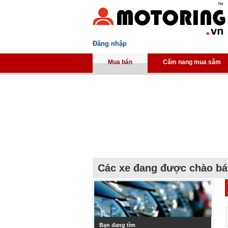
Đăng nhập
Mua bán
Cẩm nang mua sắm
Các xe đang được chào b
Bạn đang tìm