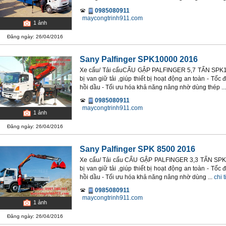
0985080911
maycongtrinh911.com
1
ảnh
Đăng ngày: 26/04/2016
Sany Palfinger SPK10000 2016
Xe cẩu/ Tải cẩuCẨU GẬP PALFINGER 5,7 TẤN SPK100
bị van giữ tải ,giúp thiết bị hoạt động an toàn - T
hồi dầu - Tối ưu hóa khả năng nâng nhờ dùng thép ...
0985080911
maycongtrinh911.com
1
ảnh
Đăng ngày: 26/04/2016
Sany Palfinger SPK 8500 2016
Xe cẩu/ Tải cẩu CẨU GẬP PALFINGER 3,3 TẤN SPK85
bị van giữ tải ,giúp thiết bị hoạt động an toàn - T
hồi dầu - Tối ưu hóa khả năng nâng nhờ dùng ...
chi t
0985080911
maycongtrinh911.com
1
ảnh
Đăng ngày: 26/04/2016