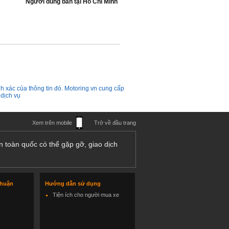
Người dùng bán
tại
Hồ Chí Minh
h xác của thông tin đó. Motoring.vn cung cấp
 dịch vụ
Xem trên mobile
Trở về đầu trang
n toàn quốc có thể gặp gỡ, giao dịch
thuận
Hướng dẫn sử dụng
Tiện ích cho người mua xe