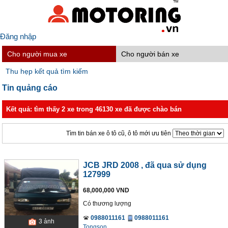
Đăng nhập
Cho người mua xe
Cho người bán xe
Thu hẹp kết quả tìm kiếm
Tin quảng cáo
Kết quả: tìm thấy 2 xe trong 46130 xe đã được chào bán
Tìm tin bán xe ô tô cũ, ô tô mới ưu tiên
JCB JRD 2008
, đã qua sử dụng
127999
68,000,000 VND
Có thương lượng
0988011161
0988011161
3
ảnh
Tongson