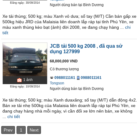
Đăng ngày: 30/09/2014
Người dùng bán
tại
Bình Dương
Xe tải thùng; 500 kg; màu Xanh vỏ dưa; số tay (M/T) Cần bán gấp xe
500kg hiệu JRD của Malaisia liên doanh lắp ráp tại tỉnh Phú Yên, xe
màu xanh thùng kèo bạt (ảnh) đời 2008, xe đang chạy hàng ...
chi
tiết
JCB tải 500 kg 2008
, đã qua sử
dụng 127999
68,000,000 VND
Có thương lượng
0988011161
0988011161
1
ảnh
Tongson
Đăng ngày: 10/09/2014
Người dùng bán
tại
Bình Dương
Xe tải thùng; 500 kg; màu Xanh dưaxăng; số tay (M/T) dẫn động 4x2.
Bán xe tải nhẹ 500kg của Malaisia liên doanh lắp ráp tại Phú Yên, xe
đang chạy hàng nhà mỗi ngày, vì cần đổi xe lớn nên bán, xe không
...
chi tiết
Prev
1
Next