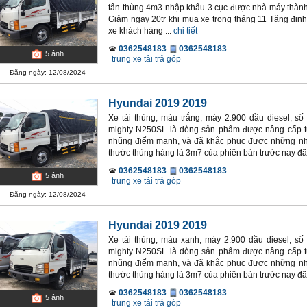
tấn thùng 4m3 nhập khẩu 3 cục được nhà máy thành
Giảm ngay 20tr khi mua xe trong tháng 11 Tặng định
xe khách hàng ...
chi tiết
0362548183
0362548183
5
ảnh
trung xe tải trả góp
Đăng ngày: 12/08/2024
Hyundai 2019 2019
Xe tải thùng; màu trắng; máy 2.900 dầu diesel; số
mighty N250SL là dòng sản phẩm được nâng cấp t
nhũng điểm mạnh, và đã khắc phục được những như
thước thùng hàng là 3m7 của phiên bản trước nay đã 
0362548183
0362548183
5
ảnh
trung xe tải trả góp
Đăng ngày: 12/08/2024
Hyundai 2019 2019
Xe tải thùng; màu xanh; máy 2.900 dầu diesel; số 
mighty N250SL là dòng sản phẩm được nâng cấp t
nhũng điểm mạnh, và đã khắc phục được những như
thước thùng hàng là 3m7 của phiên bản trước nay đã 
0362548183
0362548183
5
ảnh
trung xe tải trả góp