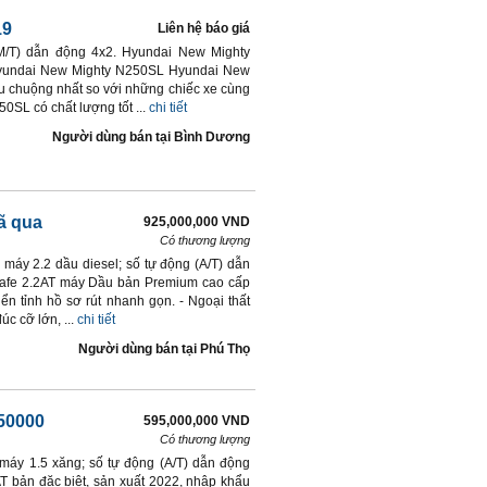
19
Liên hệ báo giá
(M/T) dẫn động 4x2. Hyundai New Mighty
Hyundai New Mighty N250SL Hyundai New
u chuộng nhất so với những chiếc xe cùng
0SL có chất lượng tốt ...
chi tiết
Người dùng bán
tại
Bình Dương
ã qua
925,000,000 VND
Có thương lượng
máy 2.2 dầu diesel; số tự động (A/T) dẫn
ntafe 2.2AT máy Dầu bản Premium cao cấp
iển tỉnh hồ sơ rút nhanh gọn. - Ngoại thất
c cỡ lớn, ...
chi tiết
Người dùng bán
tại
Phú Thọ
 50000
595,000,000 VND
Có thương lượng
máy 1.5 xăng; số tự động (A/T) dẫn động
AT bản đặc biệt, sản xuất 2022, nhập khẩu