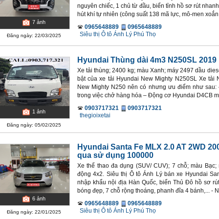
nguyên chiếc, 1 chủ từ đầu, biển tỉnh hồ sơ rút nhan
hút khí tự nhiên (công suất 138 mã lực, mô-men xoắn 
7
ảnh
0965648889
0965648889
Siêu thị Ô tô Ánh Lý Phú Thọ
Đăng ngày: 22/03/2025
Hyundai Thùng dài 4m3 N250SL 2019
Xe tải thùng; 2400 kg; màu Xanh; máy 2497 dầu diese
bật của xe tải Hyundai New Mighty N250SL Xe tải
New Mighty N250 nên có nhưng ưu điểm như sau: – 
trong việc chở hàng hóa – Động cơ Hyundai D4CB mạ
0903717321
0903717321
1
ảnh
thegioixetai
Đăng ngày: 05/02/2025
Hyundai Santa Fe MLX 2.0 AT 2WD 20
qua sử dụng 100000
Xe thể thao đa dụng (SUV/ CUV); 7 chỗ; màu Bạc; m
động 4x2. Siêu thị Ô tô Ánh Lý bán xe Hyundai S
nhập khẩu nội địa Hàn Quốc, biển Thủ Đô hồ sơ rút
bóng đẹp, 7 chỗ rộng thoáng, phanh đĩa 4 bánh,... - Nội
6
ảnh
0965648889
0965648889
Siêu thị Ô tô Ánh Lý Phú Thọ
Đăng ngày: 22/01/2025