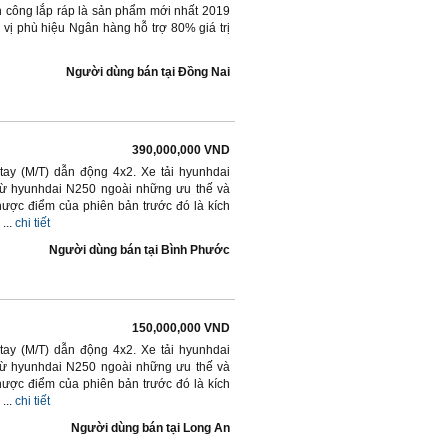
 công lắp ráp là sản phẩm mới nhất 2019
 vị phù hiệu Ngân hàng hỗ trợ 80% giá trị
Người dùng bán
tại
Ðồng Nai
390,000,000 VND
 tay (M/T) dẫn động 4x2. Xe tải hyunhdai
ừ hyunhdai N250 ngoài những ưu thế và
ợc điểm của phiên bản trước đó là kích
...
chi tiết
Người dùng bán
tại
Bình Phước
150,000,000 VND
tay (M/T) dẫn động 4x2. Xe tải hyunhdai
ừ hyunhdai N250 ngoài những ưu thế và
ợc điểm của phiên bản trước đó là kích
...
chi tiết
Người dùng bán
tại
Long An