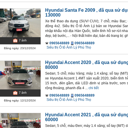
Hyundai Santa Fe 2009
, đã qua sử du
130000
Xe thể thao đa dụng (SUV/ CUV); 7 chỗ; màu Bạc; m
động 4x2. Siêu thị Ô tô Ánh Lý bán xe Hyundai S
nhập khẩu nội địa Hàn Quốc, biển tỉnh hồ sơ rút nha
đẹp, bệ bước,... - Nội thất hiên đại, bản đủ trang bị: gh
7
ảnh
0965648889
0965648889
Siêu thị Ô tô Ánh Lý Phú Thọ
Đăng ngày: 23/12/2024
Hyundai Accent 2020
, đã qua sử dụn
80000
Sedan; 5 chỗ; màu Vàng; máy 1.4 xăng; số tay (M/T
xe Hyundai Accent 1.4MT sản xuất 2020, biển tỉnh hồ
15 Inch, đèn gầm, dải LED định vị phía trước, sơn s
rộng thoáng, phanh đĩa 4 ...
chi tiết
7
ảnh
0965648889
0965648889
Siêu thị Ô tô Ánh Lý Phú Thọ
Đăng ngày: 12/12/2024
Hyundai Accent 2021
, đã qua sử dụn
60000
Sedan; 5 chỗ; màu Đen; máy 1.4 xăng; số tay (M/T) 