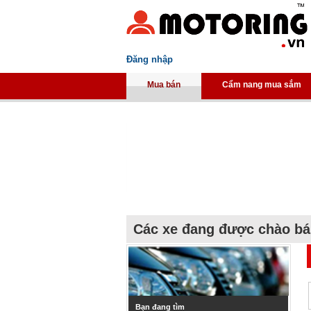
Đăng nhập
Mua bán
Cẩm nang mua sắm
Các xe đang được chào b
Bạn đang tìm