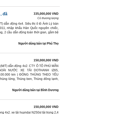
, đã
335,000,000 VND
Có thương lượng
T) dẫn động 4x4. Siêu thị ô tô Ánh Lý bán
2011, nhập khẩu Hàn Quốc nguyên chiếc,
ộng, 2 cầu dẫn động toàn thời gian, gầm bệ
Người dùng bán
tại
Phú Thọ
150,000,000 VND
ay (M/T) dẫn động 4x2. CTY Ô TÔ PHÚ MẪN
ÀI NƯỚC XE TẢI DOTHANH IZ65,
ng/100.000 km ) ĐÓNG THÙNG THEO YÊU
̀ng lửng, Thùng ben, Thùng đông lạnh,
Người dùng bán
tại
Bình Dương
150,000,000 VND
ng 4x2. xe tải huyndai N250sl tải trọng 2,4