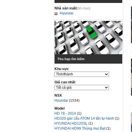
Nhà sản xuất
[Bỏ chọn]
Hyundai
Thu hẹp tìm kiếm
Khu vực
Giá cao nhất
NSX
Hyundai
(1534)
Model
HD 78 - 2014
(1)
HD320 gác cẩu ATOM 14 tấn tự hành
(1)
HYUNDAI HD120SL
(1)
HYUNDAI HD99 Thùng mui Bạt
(1)