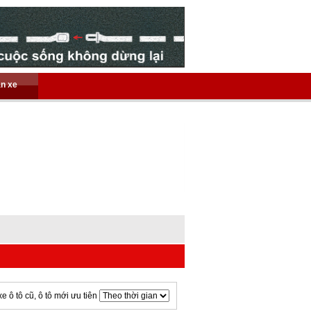
án xe
xe ô tô cũ, ô tô mới ưu tiên