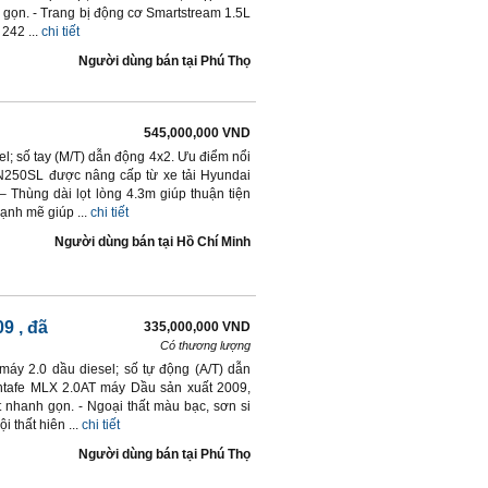
h gọn. - Trang bị động cơ Smartstream 1.5L
242 ...
chi tiết
Người dùng bán
tại
Phú Thọ
545,000,000 VND
l; số tay (M/T) dẫn động 4x2. Ưu điểm nổi
 N250SL được nâng cấp từ xe tải Hyundai
Thùng dài lọt lòng 4.3m giúp thuận tiện
nh mẽ giúp ...
chi tiết
Người dùng bán
tại
Hồ Chí Minh
09
, đã
335,000,000 VND
Có thương lượng
áy 2.0 dầu diesel; số tự động (A/T) dẫn
antafe MLX 2.0AT máy Dầu sản xuất 2009,
 nhanh gọn. - Ngoại thất màu bạc, sơn si
 thất hiên ...
chi tiết
Người dùng bán
tại
Phú Thọ