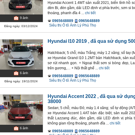
Hyundai Accent 1.4MT sản xuất 2021, biển tỉnh hồ sơ
đèn Bi, đèn gầm, dải LED định vị phía trước, sơn si b
thoáng, phanh đĩa 4 ...
chi tiết
9
ảnh
0965648889
0965648889
Siêu thị Ô tô Ánh Lý Phú Thọ
Đăng ngày: 03/12/2024
Hyundai I10 2019
, đã qua sử dụng 5
Hatchback; 5 chỗ; màu Trắng; máy 1.2 xăng; số tay (M
xe Hyundai Grand I10 1.2MT bản Hatchback, sản xuất
sơ rút nhanh gọn. + Ngoại thất sơn si bóng đẹp, L
trên gương,… + Nội thất ghế ...
chi tiết
6
ảnh
0965648889
0965648889
Siêu thị Ô tô Ánh Lý Phú Thọ
Đăng ngày: 19/11/2024
Hyundai Accent 2022
, đã qua sử dụn
38000
Sedan; 5 chỗ; màu Đỏ; máy 1.4 xăng; số tự động (A/
xe Hyundai Accent 1.4AT bản đặc biệt, sản xuất 202
thất Lazzang đúc, đèn gầm, dải LED định vị phía tr
không gian rộng thoáng, phanh đĩa ...
chi tiết
6
ảnh
0965648889
0965648889