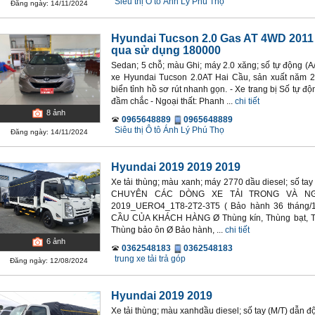
Siêu thị Ô tô Ánh Lý Phú Thọ
Đăng ngày: 14/11/2024
Hyundai Tucson 2.0 Gas AT 4WD 2011
qua sử dụng 180000
Sedan; 5 chỗ; màu Ghi; máy 2.0 xăng; số tự động (A/
xe Hyundai Tucson 2.0AT Hai Cầu, sản xuất năm 
biển tỉnh hồ sơ rút nhanh gọn. - Xe trang bị Số tự đ
đầm chắc - Ngoại thất: Phanh ...
chi tiết
8
ảnh
0965648889
0965648889
Siêu thị Ô tô Ánh Lý Phú Thọ
Đăng ngày: 14/11/2024
Hyundai 2019 2019 2019
Xe tải thùng; màu xanh; máy 2770 dầu diesel; số t
CHUYÊN CÁC DÒNG XE TẢI TRONG VÀ NGO
2019_UERO4_1T8-2T2-3T5 ( Bảo hành 36 thá
CẦU CỦA KHÁCH HÀNG Ø Thùng kín, Thùng bạt, Thu
Thùng bảo ôn Ø Bảo hành, ...
chi tiết
6
ảnh
0362548183
0362548183
trung xe tải trả góp
Đăng ngày: 12/08/2024
Hyundai 2019 2019
Xe tải thùng; màu xanhdầu diesel; số tay (M/T) dẫn độ