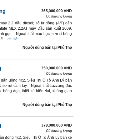
̣ng
365,000,000 VND
Có thương lượng
áy 2.2 dầu diesel; số tự động (A/T) dẫn
antafe MLX 2.2AT máy Dầu sản xuất 2009,
nh gọn. - Ngoại thất màu bạc, sơn si bóng
ế ...
chi tiết
Người dùng bán
tại
Phú Thọ
g
350,000,000 VND
Có thương lượng
) dẫn động 4x2. Siêu Thị Ô Tô Ánh Lý bán
 sơ rút cầm tay. - Ngoại thất Lazzang đúc
i bóng đẹp, thiết kế hiện đại, không gian
Người dùng bán
tại
Phú Thọ
g
378,000,000 VND
Có thương lượng
dẫn động 4x2. Siêu Thị Ô Tô Ánh Lý bán xe