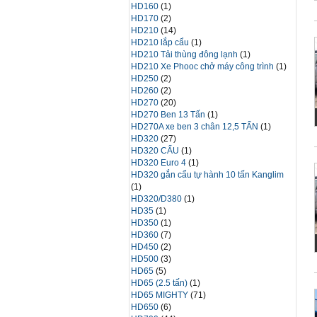
HD160
(1)
HD170
(2)
HD210
(14)
HD210 lắp cẩu
(1)
HD210 Tải thùng đông lạnh
(1)
HD210 Xe Phooc chở máy công trình
(1)
HD250
(2)
HD260
(2)
HD270
(20)
HD270 Ben 13 Tấn
(1)
HD270A xe ben 3 chân 12,5 TẤN
(1)
HD320
(27)
HD320 CẨU
(1)
HD320 Euro 4
(1)
HD320 gắn cẩu tự hành 10 tấn Kanglim
(1)
HD320/D380
(1)
HD35
(1)
HD350
(1)
HD360
(7)
HD450
(2)
HD500
(3)
HD65
(5)
HD65 (2.5 tấn)
(1)
HD65 MIGHTY
(71)
HD650
(6)