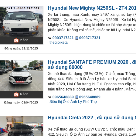
Hyundai New Mighty N250SL - 2T4 20
Xe tải thùng; màu Xanh; máy 2497 xăng; số tay 
N250SL. Xe Hyundai New Mighty N250SL. Xe tải 
Mighty N250SL hiện đang là chiếc xe tải nhẹ được ư
phân khúc. Không chỉ có thế, chiếc xe tải Hyundai N25
0903717321
0903717321
2
ảnh
thegioixetai
Đăng ngày: 13/11/2025
Hyundai SANTAFE PREMIUM 2020
, đ
sử dụng 80000
Xe thể thao đa dụng (SUV/ CUV); 7 chỗ; màu Trắng; 
động 4x4. Siêu thị ô tô Ánh Lý bán xe Hyundai Sa
nhất 2020, Hai Cầu trang bị Full Options cao cấp, b
màu trắng sơn si bóng đẹp, Phanh đĩa 4 bánh, Mâm đú
6
ảnh
0965648889
0965648889
Siêu thị Ô tô Ánh Lý Phú Thọ
Đăng ngày: 03/04/2025
Hyundai Creta 2022
, đã qua sử dụng
Xe thể thao đa dụng (SUV/ CUV); 5 chỗ; màu Đen; 
4x2. Siêu thị Ô tô Ánh Lý bán xe Hyundai Creta 1.5