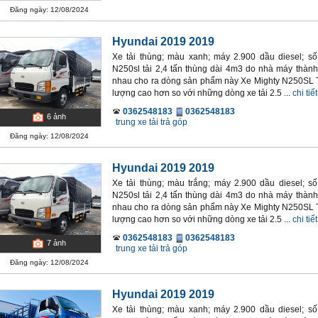
Đăng ngày: 12/08/2024
Hyundai 2019 2019
Xe tải thùng; màu xanh; máy 2.900 dầu diesel; số
N250sl tải 2,4 tấn thùng dài 4m3 do nhà máy thành
nhau cho ra dòng sản phẩm này Xe Mighty N250SL T
lượng cao hơn so với những dòng xe tải 2.5 ...
chi tiết
0362548183
0362548183
6
ảnh
trung xe tải trả góp
Đăng ngày: 12/08/2024
Hyundai 2019 2019
Xe tải thùng; màu trắng; máy 2.900 dầu diesel; số
N250sl tải 2,4 tấn thùng dài 4m3 do nhà máy thành
nhau cho ra dòng sản phẩm này Xe Mighty N250SL T
lượng cao hơn so với những dòng xe tải 2.5 ...
chi tiết
0362548183
0362548183
7
ảnh
trung xe tải trả góp
Đăng ngày: 12/08/2024
Hyundai 2019 2019
Xe tải thùng; màu xanh; máy 2.900 dầu diesel; số