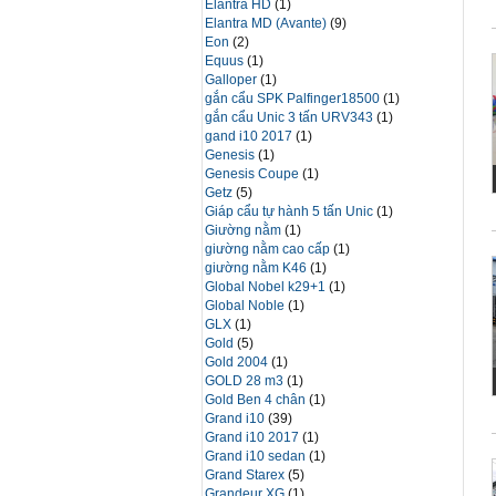
Elantra HD
(1)
Elantra MD (Avante)
(9)
Eon
(2)
Equus
(1)
Galloper
(1)
gắn cẩu SPK Palfinger18500
(1)
gắn cẩu Unic 3 tấn URV343
(1)
gand i10 2017
(1)
Genesis
(1)
Genesis Coupe
(1)
Getz
(5)
Giáp cẩu tự hành 5 tấn Unic
(1)
Giường nằm
(1)
giường nằm cao cấp
(1)
giường nằm K46
(1)
Global Nobel k29+1
(1)
Global Noble
(1)
GLX
(1)
Gold
(5)
Gold 2004
(1)
GOLD 28 m3
(1)
Gold Ben 4 chân
(1)
Grand i10
(39)
Grand i10 2017
(1)
Grand i10 sedan
(1)
Grand Starex
(5)
Grandeur XG
(1)