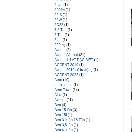
5 tan
(1)
5006A
(1)
55-3
(1)
55W
(1)
6D22
(1)
7,5 Tấn
(1)
8 Tấn
(1)
8tan
(1)
900 kg
(1)
Accent
(8)
Accent (Verna)
(21)
Accent 1.4 AT ĐẶC BIỆT
(1)
ACCENT 2019
(1)
Accent 2019 số tự động
(1)
ACCENT 2023
(1)
Aero
(10)
aero space
(1)
Aero Town
(14)
Atoz
(1)
Avante
(11)
Ben
(4)
Ben 15 tấn
(3)
Ben 15t
(1)
Ben 3 chân 15 Tấn
(1)
Ben 3,5 tấn
(1)
Ben 4 chân
(1)