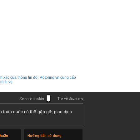
h xác của thông tin đó. Motoring.vn cung cấp
 dịch vụ
Xem trên mobile
Trở về đầu trang
n toàn quốc có thể gặp gỡ, giao dịch
thuận
Hướng dẫn sử dụng