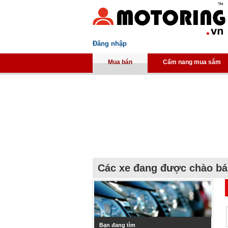
Đăng nhập
Mua bán
Cẩm nang mua sắm
Các xe đang được chào b
Bạn đang tìm