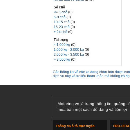
Số chỗ
<= 5 chỗ
(0)
6-9 chỗ
(0)
10-15 chỗ
(0)
16-23 chỗ
(0)
> 24 chỗ
(0)
Tải trọng
< 1,000 kg
(0)
1,000 kg - 2,000 kg
(0)
2,000 kg - 3,500 kg
(0)
> 3,500 kg
(0)
Các thông tin về các xe đang chào bán được cung
dịch vụ này và tư liệu tham khảo mà không có đ
Motoring.vn là trang thông tin, quảng 
mua bán một cách dễ dàng và tiện lợi
Thông tin ô tô trực tuyến
PRO-DEA