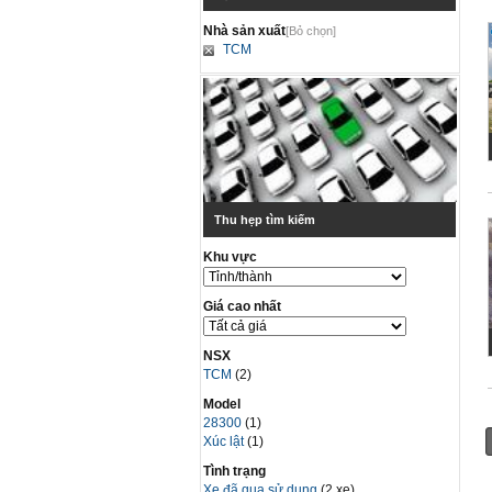
Nhà sản xuất
[Bỏ chọn]
TCM
Thu hẹp tìm kiếm
Khu vực
Giá cao nhất
NSX
TCM
(2)
Model
28300
(1)
Xúc lật
(1)
Tình trạng
Xe đã qua sử dụng
(2 xe)