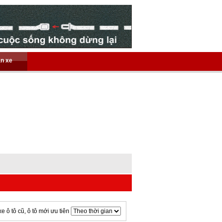
án xe
xe ô tô cũ, ô tô mới ưu tiên