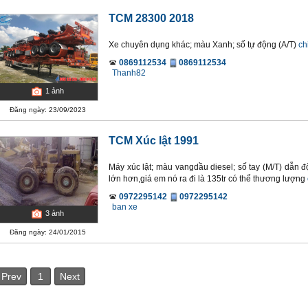
TCM 28300 2018
Xe chuyên dụng khác; màu Xanh; số tự động (A/T)
chi
0869112534
0869112534
Thanh82
1
ảnh
Đăng ngày: 23/09/2023
TCM Xúc lật 1991
Máy xúc lật; màu vangdầu diesel; số tay (M/T) dẫn 
lớn hơn,giá em nó ra đi là 135tr có thể thương lượng
0972295142
0972295142
ban xe
3
ảnh
Đăng ngày: 24/01/2015
Prev
1
Next