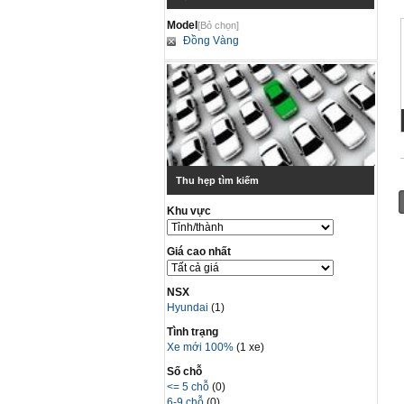
Model
[Bỏ chọn]
Đồng Vàng
Thu hẹp tìm kiếm
Khu vực
Giá cao nhất
NSX
Hyundai
(1)
Tình trạng
Xe mới 100%
(1 xe)
Số chỗ
<= 5 chỗ
(0)
6-9 chỗ
(0)