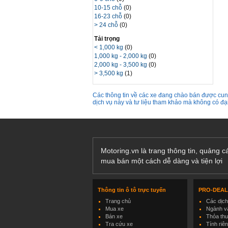
10-15 chỗ
(0)
16-23 chỗ
(0)
> 24 chỗ
(0)
Tải trọng
< 1,000 kg
(0)
1,000 kg - 2,000 kg
(0)
2,000 kg - 3,500 kg
(0)
> 3,500 kg
(1)
Các thông tin về các xe đang chào bán được cung
dịch vụ này và tư liệu tham khảo mà không có đ
Motoring.vn là trang thông tin, quảng 
mua bán một cách dễ dàng và tiện lợi
Thông tin ô tô trực tuyến
PRO-DEA
Trang chủ
Các dịc
Mua xe
Ngành và
Bán xe
Thỏa th
Tra cứu xe
Tính riê