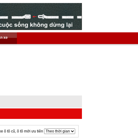
án xe
xe ô tô cũ, ô tô mới ưu tiên