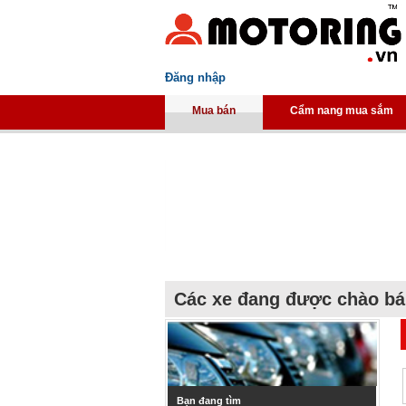
Đăng nhập
Mua bán
Cẩm nang mua sắm
Các xe đang được chào b
Bạn đang tìm