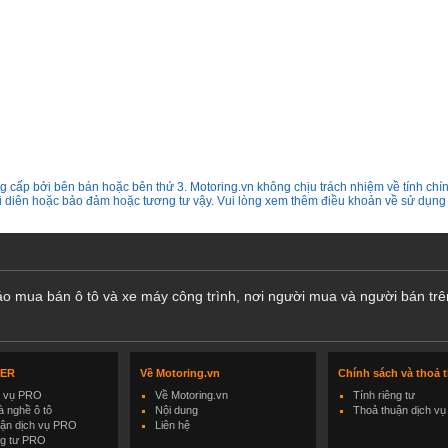
 cấp bởi bên bán hoặc bên thứ 3. Motoring.vn không chịu trách nhiệm về tính chín
ại diên hoặc bảo đảm hoặc tương tư vậy. Vui lòng xem thêm điều khoản về sử dụng
cáo mua bán ô tô và xe máy công trình, nơi người mua và người bán trê
LER
Về Motoring.vn
Chính sách và thoả 
h vụ PRO
Về Motoring.vn
Tính riêng tư
 nghề ô tô
Nội dung
Thoả thuận dịch vụ
uận dịch vụ PRO
Liên hệ
ng tư PRO