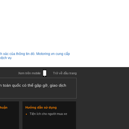
h xác của thông tin đó. Motoring.vn cung cấp
 dịch vụ
Xem trên mobile
Trở về đầu trang
n toàn quốc có thể gặp gỡ, giao dịch
thuận
Hướng dẫn sử dụng
Tiện ích cho người mua xe