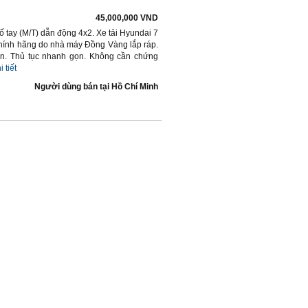
45,000,000 VND
ố tay (M/T) dẫn động 4x2. Xe tải Hyundai 7
chính hãng do nhà máy Đồng Vàng lắp ráp.
̃n. Thủ tục nhanh gọn. Không cần chứng
i tiết
Người dùng bán
tại
Hồ Chí Minh