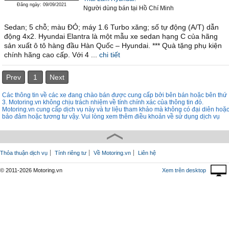
Đăng ngày: 09/09/2021
Người dùng bán
tại
Hồ Chí Minh
Sedan; 5 chỗ; màu ĐỎ; máy 1.6 Turbo xăng; số tự động (A/T) dẫn
động 4x2. Hyundai Elantra là một mẫu xe sedan hạng C của hãng
sản xuất ô tô hàng đầu Hàn Quốc – Hyundai. *** Quà tặng phụ kiện
chính hãng cao cấp. Với 4 ...
chi tiết
Prev
1
Next
Các thông tin về các xe đang chào bán được cung cấp bởi bên bán hoặc bên thứ
3. Motoring.vn không chịu trách nhiệm về tính chính xác của thông tin đó.
Motoring.vn cung cấp dịch vụ này và tư liệu tham khảo mà không có đại diên hoặ
bảo đảm hoặc tương tư vậy. Vui lòng xem thêm điều khoản về sử dụng dịch vụ
Thỏa thuận dịch vụ
Tính riêng tư
Về Motoring.vn
Liên hệ
© 2011-2026 Motoring.vn
Xem trên desktop