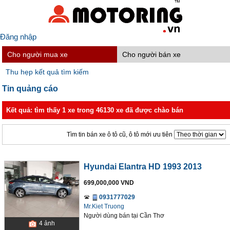
Đăng nhập
Cho người mua xe
Cho người bán xe
Thu hẹp kết quả tìm kiếm
Tin quảng cáo
Kết quả: tìm thấy 1 xe trong 46130 xe đã được chào bán
Tìm tin bán xe ô tô cũ, ô tô mới ưu tiên
Hyundai Elantra HD 1993 2013
699,000,000 VND
0931777029
Mr.Kiet Truong
Người dùng bán
tại
Cần Thơ
4
ảnh