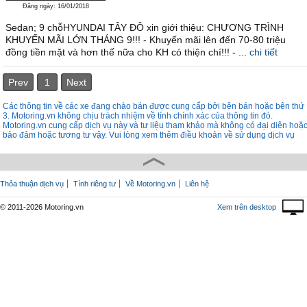
Đăng ngày: 16/01/2018
Sedan; 9 chỗHYUNDAI TÂY ĐÔ xin giới thiệu: CHƯƠNG TRÌNH
KHUYẾN MÃI LỚN THÁNG 9!!! - Khuyến mãi lên đến 70-80 triệu
đồng tiền mặt và hơn thế nữa cho KH có thiện chí!!! - ...
chi tiết
Prev
1
Next
Các thông tin về các xe đang chào bán được cung cấp bởi bên bán hoặc bên thứ
3. Motoring.vn không chịu trách nhiệm về tính chính xác của thông tin đó.
Motoring.vn cung cấp dịch vụ này và tư liệu tham khảo mà không có đại diên hoặ
bảo đảm hoặc tương tư vậy. Vui lòng xem thêm điều khoản về sử dụng dịch vụ
Thỏa thuận dịch vụ
Tính riêng tư
Về Motoring.vn
Liên hệ
© 2011-2026 Motoring.vn
Xem trên desktop