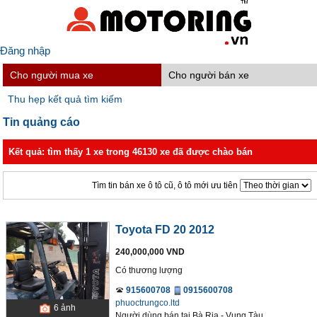
Đăng nhập
Cho người mua xe
Cho người bán xe
Thu hẹp kết quả tìm kiếm
Tin quảng cáo
Kết quả: tìm thấy 1 xe trong 46130 xe đã được chào bán
Tìm tin bán xe ô tô cũ, ô tô mới ưu tiên
Toyota FD 20 2012
240,000,000 VND
Có thương lượng
915600708
0915600708
phuoctrungco.ltd
6
ảnh
Người dùng bán
tại
Bà Rịa - Vung Tàu