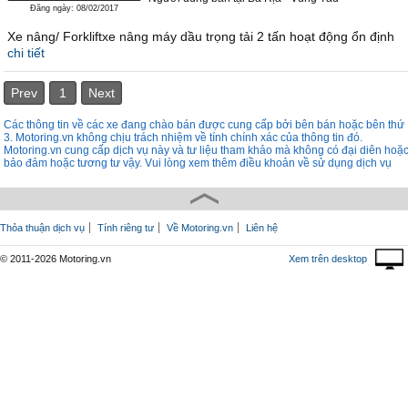
Đăng ngày: 08/02/2017
Xe nâng/ Forkliftxe nâng máy dầu trọng tải 2 tấn hoạt động ổn định
chi tiết
Prev
1
Next
Các thông tin về các xe đang chào bán được cung cấp bởi bên bán hoặc bên thứ
3. Motoring.vn không chịu trách nhiệm về tính chính xác của thông tin đó.
Motoring.vn cung cấp dịch vụ này và tư liệu tham khảo mà không có đại diên hoặ
bảo đảm hoặc tương tư vậy. Vui lòng xem thêm điều khoản về sử dụng dịch vụ
Thỏa thuận dịch vụ
Tính riêng tư
Về Motoring.vn
Liên hệ
© 2011-2026 Motoring.vn
Xem trên desktop