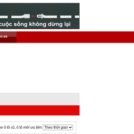
án xe
xe ô tô cũ, ô tô mới ưu tiên