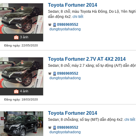
Toyota Fortuner 2014
Sedan; 8 chỗ; màu Toyota Hà Đông, Do Lộ, Yên Nghĩ
dẫn động 4x2.
chi tiết
0986969552
dungtoyotahadong
3
ảnh
Đăng ngày: 22/05/2020
Toyota Fortuner 2.7V AT 4X2 2014
Sedan; 8 chỗ; máy 2.7 xăng; số tự động (A/T) dẫn độ
0986969552
dungtoyotahadong
4
ảnh
Đăng ngày: 18/03/2020
Toyota Fortuner 2014
Sedan; 8 chỗxăng; số tay (M/T) dẫn động 4x2.
chi tiết
0986969552
dungtoyotahadong