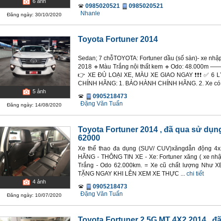
6
ảnh
0985020521
0985020521
Nhanle
Đăng ngày: 30/10/2020
Toyota Fortuner 2014
Sedan; 7 chỗTOYOTA: Fortuner dầu (số sàn)- xe nhập
2018 🔹Màu Trắng nội thất kem 🔹Odo:
👉 XE ĐỦ LOẠI XE, MÀU XE GIAO NGAY ❗️❗️❗️ ✅
CHÍNH HÃNG: 1. BẢO HÀNH CHÍNH HÃNG. 2. Xe có X
5
ảnh
0905218473
Đặng Văn Tuấn
Đăng ngày: 14/08/2020
Toyota Fortuner 2014
, đã qua sử dụn
62000
Xe thể thao đa dụng (SUV/ CUV)xăngdẫn động
HÃNG - THÔNG TIN XE - Xe: Fortuner xăng ( xe nhập
Trắng - Odo 62.000km. = Xe cũ chất lượng Như X
TẶNG NGAY KHI LÊN XEM XE THỰC ...
chi tiết
4
ảnh
0905218473
Đặng Văn Tuấn
Đăng ngày: 10/07/2020
Toyota Fortuner 2.5G MT 4X2 2014
, đ