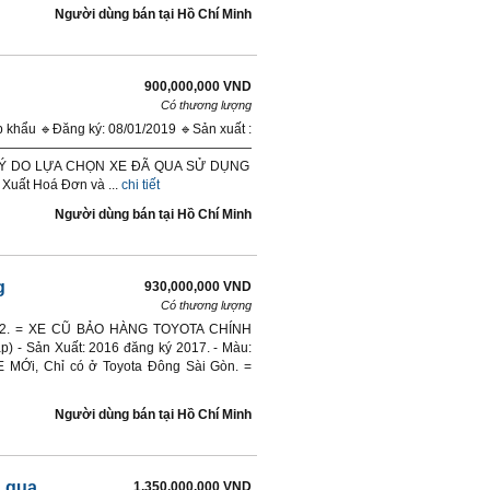
Người dùng bán
tại
Hồ Chí Minh
900,000,000 VND
Có thương lượng
 khẩu 🔹Đăng ký: 08/01/2019 🔹Sản xuất :
 48.000m —————————————————————
 6 LÝ DO LỰA CHỌN XE ĐÃ QUA SỬ DỤNG
uất Hoá Đơn và ...
chi tiết
Người dùng bán
tại
Hồ Chí Minh
g
930,000,000 VND
Có thương lượng
 4x2. = XE CŨ BẢO HÀNG TOYOTA CHÍNH
) - Sản Xuất: 2016 đăng ký 2017. - Màu:
E MỚi, Chỉ có ở Toyota Đông Sài Gòn. =
Người dùng bán
tại
Hồ Chí Minh
ã qua
1,350,000,000 VND