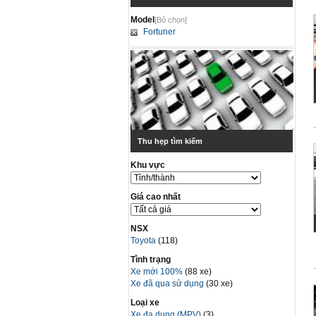
Model
[Bỏ chọn]
Fortuner
Thu hẹp tìm kiếm
Khu vực
Giá cao nhất
NSX
Toyota
(118)
Tình trạng
Xe mới 100%
(88 xe)
Xe đã qua sử dụng
(30 xe)
Loại xe
Xe đa dụng (MPV)
(3)