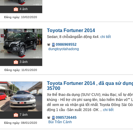
4
ảnh
Đăng ngày: 10/02/2020
Toyota Fortuner 2014
Sedan; 8 chỗxăngdẫn động 4x4.
chi tiết
0986969552
dungtoyotahadong
3
ảnh
Đăng ngày: 11/01/2020
Toyota Fortuner 2014
, đã qua sử dụn
35700
Xe thể thao đa dụng (SUV/ CUV); màu Bạc; số tự động
khủng - Hổ trợ chi phí sang tên, bảo hiểm thân vỏ""
để xem xe và nhận giá tốt nhất. Toyota Đông Sài Gò
động 1 cầu -Sản xuất: 2016 -DK ...
chi tiết
7
ảnh
0985726445
Bùi Trần Cảnh
Đăng ngày: 08/01/2020