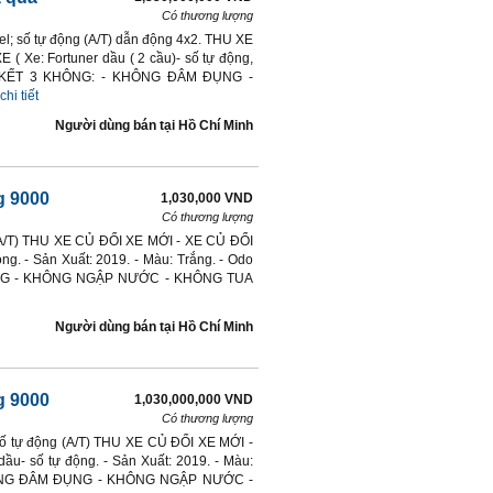
Có thương lượng
el; số tự động (A/T) dẫn động 4x2. THU XE
 Xe: Fortuner dầu ( 2 cầu)- số tự động,
AM KẾT 3 KHÔNG: - KHÔNG ĐÂM ĐỤNG -
chi tiết
Người dùng bán
tại
Hồ Chí Minh
ng 9000
1,030,000 VND
Có thương lượng
 (A/T) THU XE CỦ ĐỔI XE MỚI - XE CỦ ĐỔI
g. - Sản Xuất: 2019. - Màu: Trắng. - Odo
NG - KHÔNG NGẬP NƯỚC - KHÔNG TUA
Người dùng bán
tại
Hồ Chí Minh
ng 9000
1,030,000,000 VND
Có thương lượng
số tự động (A/T) THU XE CỦ ĐỔI XE MỚI -
u- số tự động. - Sản Xuất: 2019. - Màu:
KHÔNG ĐÂM ĐỤNG - KHÔNG NGẬP NƯỚC -