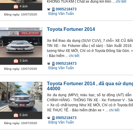
KHÔNG TUA KM ( Chất xe đúng km trên ...
chi tiết
4
ảnh
0905218473
Đặng Văn Tuấn
Đăng ngày: 10/07/2020
Toyota Fortuner 2014
Xe thể thao đa dụng (SUV/ CUV); 7 chỗ= XE CŨ
TIN XE - Xe: Fotuner dầu ( số sàn) - Sản Xuất: 2016
lượng Như XE MỚi, Chỉ có ở Toyota Đông Sài Gòn
- Bảo hiểm ...
chi tiết
3
ảnh
0905218473
Đặng Văn Tuấn
Đăng ngày: 10/07/2020
Toyota Fortuner 2014
, đã qua sử dụn
44000
Xe đa dụng (MPV); màu bạc; số tự động (A/T) d
CHÍNH HÃNG - THÔNG TIN XE - Xe: Fortuner V - Sản 
= Xe cũ chất lượng Như XE MỚi, Chỉ có ở Toyota
XE THỰC TẾ. - Bảo hiểm (thân xe + ...
chi tiết
6
ảnh
0905218473
Đặng Văn Tuấn
Đăng ngày: 10/07/2020