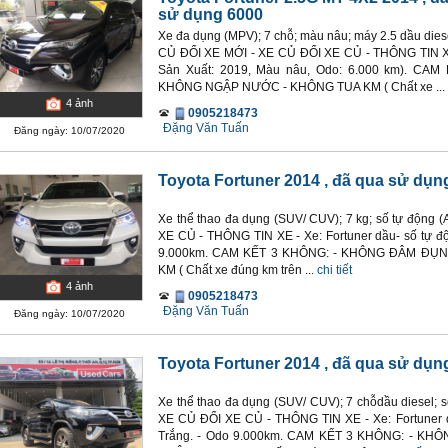
sử dụng 6000
Xe đa dụng (MPV); 7 chỗ; màu nâu; máy 2.5 dầu dies
CỦ ĐỔI XE MỚI - XE CỦ ĐỔI XE CỦ - THÔNG TIN XE (
Sản Xuất: 2019, Màu nâu, Odo: 6.000 km). C
KHÔNG NGẬP NƯỚC - KHÔNG TUA KM ( Chất xe ...
4
ảnh
0905218473
Đặng Văn Tuấn
Đăng ngày: 10/07/2020
Toyota Fortuner 2014
, đã qua sử dụ
Xe thể thao đa dụng (SUV/ CUV); 7 kg; số tự động
XE CỦ - THÔNG TIN XE - Xe: Fortuner dầu- số tự độn
9.000km. CAM KẾT 3 KHÔNG: - KHÔNG ĐÂM ĐỤ
KM ( Chất xe đúng km trên ...
chi tiết
4
ảnh
0905218473
Đặng Văn Tuấn
Đăng ngày: 10/07/2020
Toyota Fortuner 2014
, đã qua sử dụ
Xe thể thao đa dụng (SUV/ CUV); 7 chỗdầu diesel; 
XE CỦ ĐỔI XE CỦ - THÔNG TIN XE - Xe: Fortuner dầ
Trắng. - Odo 9.000km. CAM KẾT 3 KHÔNG: - 