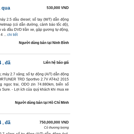
ã qua
530,000 VND
áy 2.5 dầu diesel; số tay (M/T) dẫn động
vietmap (có dẫn đường, cảnh báo tốc độ),
h và đầu DVD trần xe, gập gương tự động,
 ...
chi tiết
Người dùng bán
tại
Ninh Bình
4
, đã
Liên hệ báo giá
; máy 2.7 xăng; số tự động (A/T) dẫn động
TUNER TRD Sportivo 2.7V AT4x2 2015
ng ngọc trai, ODO zin 74.880km, biển số
Sure. - Lợi ích của quý khách khi mua xe
Người dùng bán
tại
Hồ Chí Minh
4
, đã
750,000,000 VND
Có thương lượng