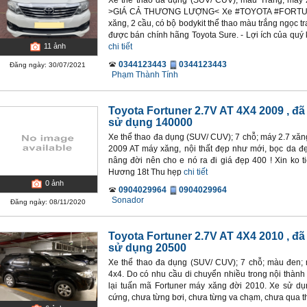
Xe thể thao đa dụng (SUV/ CUV); màu Trắng; máy 2
>GIÁ CẢ THƯƠNG LƯỢNG< Xe #TOYOTA #FORTUNE
xăng, 2 cầu, có bộ bodykit thể thao màu trắng ngọc 
được bán chính hãng Toyota Sure. - Lợi ích của quý 
chi tiết
11
ảnh
0344123443
0344123443
Đăng ngày: 30/07/2021
Phạm Thành Tính
Toyota Fortuner 2.7V AT 4X4 2009
, đa
sử dụng 140000
Xe thể thao đa dụng (SUV/ CUV); 7 chỗ; máy 2.7 xăng
2009 AT máy xăng, nội thất đẹp như mới, bọc da đ
nâng đời nên cho e nó ra đi giá đẹp 400 ! Xin ko t
Hương 18t Thu hẹp
chi tiết
0
ảnh
0904029964
0904029964
Sonador
Đăng ngày: 08/11/2020
Toyota Fortuner 2.7V AT 4X4 2010
, đa
sử dụng 20500
Xe thể thao đa dụng (SUV/ CUV); 7 chỗ; màu đen; 
4x4. Do có nhu cầu di chuyển nhiều trong nội thà
lại tuấn mã Fortuner máy xăng đời 2010. Xe sử dụ
cứng, chưa từng bơi, chưa từng va chạm, chưa qua th