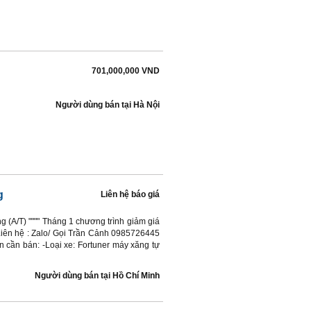
701,000,000 VND
Người dùng bán
tại
Hà Nội
g
Liên hệ báo giá
 (A/T) """" Tháng 1 chương trình giảm giá
 Liên hệ : Zalo/ Gọi Trần Cảnh 0985726445
n cần bán: -Loại xe: Fortuner máy xăng tự
Người dùng bán
tại
Hồ Chí Minh