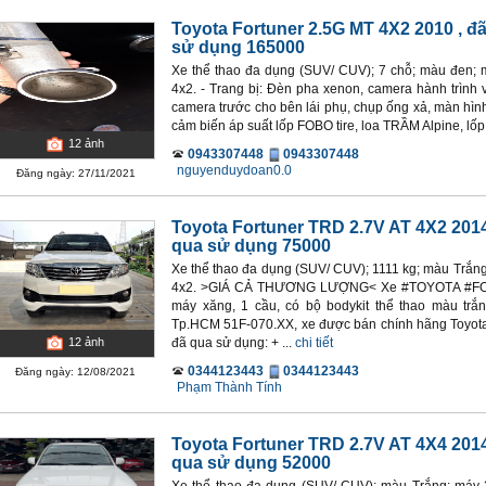
Toyota Fortuner 2.5G MT 4X2 2010
, đ
sử dụng 165000
Xe thể thao đa dụng (SUV/ CUV); 7 chỗ; màu đen; m
4x2. - Trang bị: Đèn pha xenon, camera hành trình 
camera trước cho bên lái phụ, chụp ống xả, màn hìn
cảm biến áp suất lốp FOBO tire, loa TRẦM Alpine, lốp 4
12
ảnh
0943307448
0943307448
nguyenduydoan0.0
Đăng ngày: 27/11/2021
Toyota Fortuner TRD 2.7V AT 4X2 201
qua sử dụng 75000
Xe thể thao đa dụng (SUV/ CUV); 1111 kg; màu Trắng
4x2. >GIÁ CẢ THƯƠNG LƯỢNG< Xe #TOYOTA #FOR
máy xăng, 1 cầu, có bộ bodykit thể thao màu trắ
Tp.HCM 51F-070.XX, xe được bán chính hãng Toyota 
đã qua sử dụng: + ...
chi tiết
12
ảnh
0344123443
0344123443
Đăng ngày: 12/08/2021
Phạm Thành Tính
Toyota Fortuner TRD 2.7V AT 4X4 201
qua sử dụng 52000