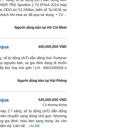
.7 xăng; số tự động (A/T) dẫn động 4x4.
R TRD Sportivo 2.7V AT4x4 2014 máy
trai, ODO zin 51.240km, biển số Tp.HCM, xe
khách khi mua xe đã qua sử dụng: + Có ...
Người dùng bán
tại
Hồ Chí Minh
̃ qua
400,000,000 VND
; số tự động (A/T) dẫn động 4x4. Fortuner
ẹp nguyên bản, xe gia đình đang đi muốn
iếp thợ hay môi giới ! LH : 0901500504 e
Người dùng bán
tại
Hải Phòng
̃ qua
545,000,000 VND
Có thương lượng
máy 2.7 xăng; số tự động (A/T) dẫn động
nh nên chuyển sang dòng nhỏ gọn. Nhượng
ng gia đình, màu đen sang trọng. Xe còn
ẫm mỹ. Liên hệ ...
chi tiết