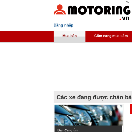
Đăng nhập
Mua bán
Cẩm nang mua sắm
Các xe đang được chào b
Bạn đang tìm