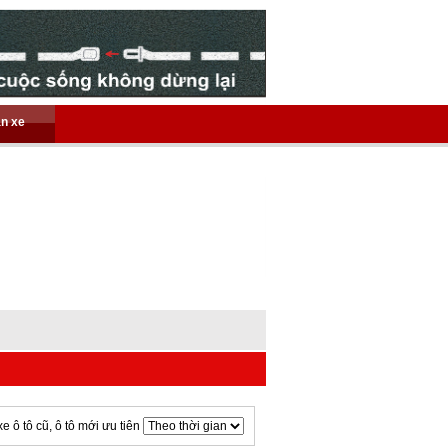
án xe
xe ô tô cũ, ô tô mới ưu tiên