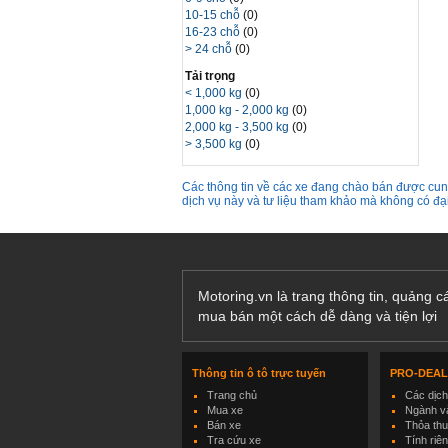
10-15 chỗ
(0)
16-23 chỗ
(0)
> 24 chỗ
(0)
Tải trọng
< 1,000 kg
(0)
1,000 kg - 2,000 kg
(0)
2,000 kg - 3,500 kg
(0)
> 3,500 kg
(0)
Các thông tin về các xe đang chào bán được cung
dịch vụ này và tư liệu tham khảo mà không có đ
Motoring.vn là trang thông tin, quảng 
mua bán một cách dễ dàng và tiện lợi
Thông tin ô tô trực tuyến
PRO-DEA
Trang chủ
Các dịc
Mua xe
Ngành và
Bán xe
Thỏa th
Tra cứu xe
Tính riê