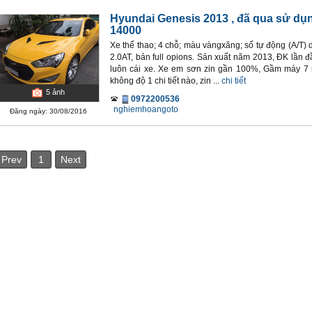
Hyundai Genesis 2013
, đã qua sử dụ
14000
Xe thể thao; 4 chỗ; màu vàngxăng; số tự động (A/
2.0AT, bản full opions. Sản xuất năm 2013, ĐK lần 
luôn cái xe. Xe em sơn zin gần 100%, Gầm máy 7 m
không độ 1 chi tiết nào, zin ...
chi tiết
5
ảnh
0972200536
nghiemhoangoto
Đăng ngày: 30/08/2016
Prev
1
Next