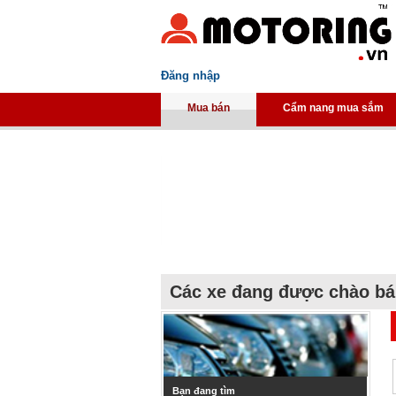
Đăng nhập
Mua bán
Cẩm nang mua sắm
Các xe đang được chào b
Bạn đang tìm