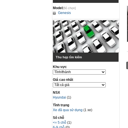
Model
[Bỏ chọn]
Genesis
Thu hẹp tìm kiếm
Khu vực
Giá cao nhất
NSX
Hyundai
(1)
Tình trạng
Xe đã qua sử dụng
(1 xe)
Số chỗ
<= 5 chỗ
(1)
6-9 chỗ
(0)