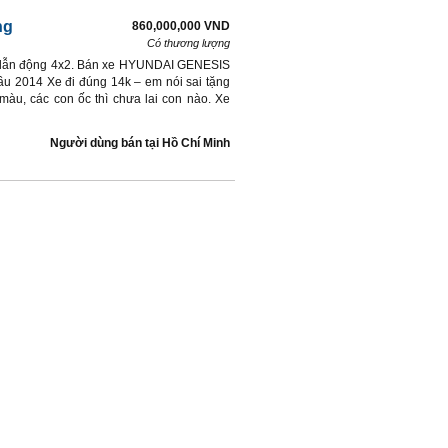
ng
860,000,000 VND
Có thương lượng
T) dẫn động 4x2. Bán xe HYUNDAI GENESIS
đầu 2014 Xe đi đúng 14k – em nói sai tặng
àu, các con ốc thì chưa lai con nào. Xe
Người dùng bán
tại
Hồ Chí Minh