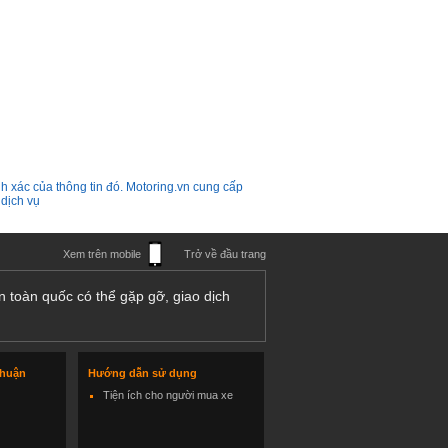
h xác của thông tin đó. Motoring.vn cung cấp
 dịch vụ
Xem trên mobile
Trở về đầu trang
n toàn quốc có thể gặp gỡ, giao dịch
thuận
Hướng dẫn sử dụng
Tiện ích cho người mua xe