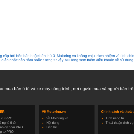
 cấp bởi bên bán hoặc bên thứ 3. Motoring.vn không chịu trách nhiệm về tính chín
ại diên hoặc bảo đảm hoặc tương tư vậy. Vui lòng xem thêm điều khoản về sử dụng
cáo mua bán ô tô và xe máy công trình, nơi người mua và người bán trê
LER
Về Motoring.vn
Chính sách và thoả 
h vụ PRO
Về Motoring.vn
Tính riêng tư
 nghề ô tô
Nội dung
Thoả thuận dịch vụ
uận dịch vụ PRO
Liên hệ
ng tư PRO