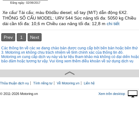
Đăng ngày: 02/06/2017
Xe cẩu/ Tải cẩu; màu Đỏdầu diesel; số tay (M/T) dẫn động 6X2.
THÔNG SỐ CẨU MODEL: URV 544 Sức nâng tối đa: 5050 kg Chiều
dài cần tối đa: 10,6 m Chiều cao nâng tối đa: 12,8 m
chi tiết
Prev
1
Next
Các thông tin về các xe đang chào bán được cung cấp bởi bên bán hoặc bên thứ
3. Motoring.vn không chịu trách nhiệm về tính chính xác của thông tin đó.
Motoring.vn cung cấp dịch vụ này và tư liệu tham khảo mà không có đại diên hoặ
bảo đảm hoặc tương tư vậy. Vui lòng xem thêm điều khoản về sử dụng dịch vụ
Thỏa thuận dịch vụ
Tính riêng tư
Về Motoring.vn
Liên hệ
© 2011-2026 Motoring.vn
Xem trên desktop