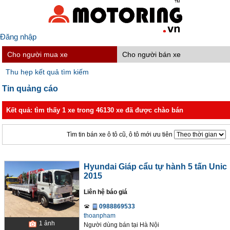
Đăng nhập
Cho người mua xe
Cho người bán xe
Thu hẹp kết quả tìm kiếm
Tin quảng cáo
Kết quả: tìm thấy 1 xe trong 46130 xe đã được chào bán
Tìm tin bán xe ô tô cũ, ô tô mới ưu tiên
Hyundai Giáp cẩu tự hành 5 tấn Unic
2015
Liên hệ báo giá
0988869533
thoanpham
1
ảnh
Người dùng bán
tại
Hà Nội