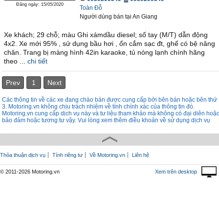
Đăng ngày: 15/05/2020
Toàn Đỗ
Người dùng bán
tại
An Giang
Xe khách; 29 chỗ; màu Ghi xámdầu diesel; số tay (M/T) dẫn động
4x2. Xe mới 95% , sử dụng bầu hơi , ổn cắm sạc đt, ghế có bệ nâng
chân. Trang bị màng hình 42in karaoke, tủ nóng lạnh chính hãng
theo ...
chi tiết
Prev
1
Next
Các thông tin về các xe đang chào bán được cung cấp bởi bên bán hoặc bên thứ
3. Motoring.vn không chịu trách nhiệm về tính chính xác của thông tin đó.
Motoring.vn cung cấp dịch vụ này và tư liệu tham khảo mà không có đại diên hoặ
bảo đảm hoặc tương tư vậy. Vui lòng xem thêm điều khoản về sử dụng dịch vụ
Thỏa thuận dịch vụ
Tính riêng tư
Về Motoring.vn
Liên hệ
© 2011-2026 Motoring.vn
Xem trên desktop