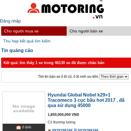
Đăng nhập
Cho người mua xe
Cho người bán xe
Thu hẹp kết quả tìm kiếm
Tin quảng cáo
Kết quả: tìm thấy 1 xe trong 46130 xe đã được chào bán
Tìm tin bán xe ô tô cũ, ô tô mới ưu tiên
Hyundai Global Nobel k29+1
Tracomeco 3 cục bầu hơi 2017
, đã
qua sử dụng 45000
1,850,000,000 VND
Có thương lượng
0
ảnh
0939299349
0939299349